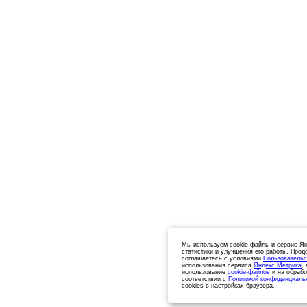
Мы используем cookie-файлы и сервис Ян
статистики и улучшения его работы. Прод
соглашаетесь с условиями
Пользовательс
использования сервиса
Яндекс.Метрика
,
использование
cookie-файлов
и на обрабо
соответствии с
Политикой конфиденциаль
cookies в настройках браузера.