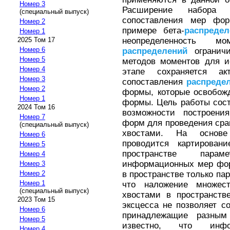
Номер 3
Расширение набора 
(специальный выпуск)
сопоставления мер ф
Номер 2
примере бета-
распредел
Номер 1
неопределенность мо
2025 Том 17
Номер 6
распределений
ограничи
Номер 5
методов моментов для и
Номер 4
этапе сохраняется ак
Номер 3
сопоставления
распреде
Номер 2
формы, которые освобож
Номер 1
формы. Цель работы сос
2024 Том 16
возможности построени
Номер 7
форм для проведения ср
(специальный выпуск)
хвостами. На основе
Номер 6
проводится картирова
Номер 5
пространстве парам
Номер 4
информационных мер фо
Номер 3
в пространстве только па
Номер 2
Номер 1
что наложение множе
(специальный выпуск)
хвостами в пространств
2023 Том 15
эксцесса не позволяет 
Номер 6
принадлежащие разны
Номер 5
известно, что инф
Номер 4