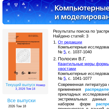
Результаты поиска по 'распр
Найдено статей: 3
От редакции
Компьютерные исследовани
№
5
, с. 1037-1040
Полосин В.Г.
Квантильные меры форм
хвостами
Компьютерные исследовани
№
5
, с. 1041-1077
Современная литература
Текущий выпуск
Номер
применения
распределе
3, 2026 Том 18
прикладных исследовани
экстремальных данных
Все выпуски
набором форм
распр
2026 Том 18
применяются в данной о