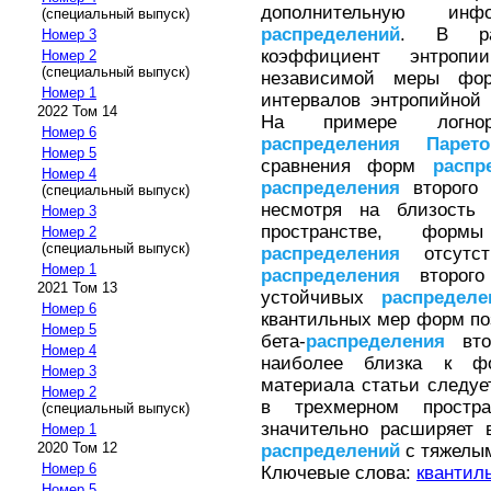
дополнительную и
(специальный выпуск)
распределений
. В раб
Номер 3
коэффициент энтропи
Номер 2
(специальный выпуск)
независимой меры фор
Номер 1
интервалов энтропийной 
2022 Том 14
На примере логно
Номер 6
распределения
Парето
Номер 5
сравнения форм
распр
Номер 4
распределения
второго р
(специальный выпуск)
несмотря на близость
Номер 3
пространстве, формы
Номер 2
(специальный выпуск)
распределения
отсутст
Номер 1
распределения
второго 
2021 Том 13
устойчивых
распределе
Номер 6
квантильных мер форм п
Номер 5
бета-
распределения
втор
Номер 4
наиболее близка к 
Номер 3
материала статьи следуе
Номер 2
в трехмерном простр
(специальный выпуск)
значительно расширяет 
Номер 1
2020 Том 12
распределений
с тяжелым
Номер 6
Ключевые слова:
квантил
Номер 5