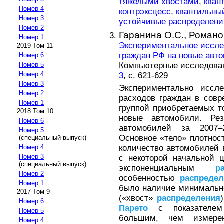
тяжелыми хвостами
,
кван
Номер 4
контрэксцесс
,
квантильны
Номер 3
устойчивые распределени
Номер 2
Гаранина О.С.,
Романо
Номер 1
Экспериментальное иссл
2019 Том 11
граждан РФ на новые авт
Номер 6
Компьютерные исследовани
Номер 5
Номер 4
3
, с. 621-629
Номер 3
Экспериментально иссл
Номер 2
расходов граждан в совр
Номер 1
группой приобретаемых т
2018 Том 10
новые автомобили. Ре
Номер 6
автомобилей за 2007–
Номер 5
Основное «тело» плотнос
(специальный выпуск)
количество автомобилей 
Номер 4
Номер 3
с некоторой начальной 
(специальный выпуск)
экспоненциальным
р
Номер 2
особенностью
распредел
Номер 1
было наличие минимальн
2017 Том 9
(«хвост»
распределения
Номер 6
Парето
с показателем 
Номер 5
большим, чем измере
Номер 4