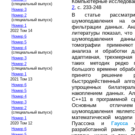
Компьютерные исследовани
(специальный выпуск)
2
, с. 233-248
Номер 3
В статье рассматрив
Номер 2
(специальный выпуск)
шумоподавления на ос
Номер 1
фильтрации данных. Ана
2022 Том 14
литературы показал, чт
Номер 6
шумоподавления данны
Номер 5
томографии применяют
Номер 4
анализа и обработки да
(специальный выпуск)
адаптивная, трехмерная
Номер 3
таких методик редко 
Номер 2
(специальный выпуск)
большого времени обраб
Номер 1
принято решение р
2021 Том 13
быстродейственный алг
Номер 6
упрощенных билатера
Номер 5
накоплением данных. Ал
Номер 4
C++11 в программной сре
Номер 3
Основным отличием
Номер 2
шумоподавления являет
(специальный выпуск)
математической модел
Номер 1
Пуассона и
Гаусса
от
2020 Том 12
разработанной ранее. Э
Номер 6
Номер 5