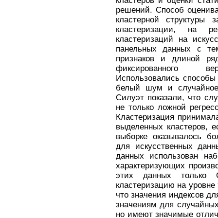
кластеров и оценки стат
решений. Способ оценива
кластерной структуры з
кластеризации, на р
кластеризаций на искус
панельных данных с те
признаков и длиной ряд
фиксированного в
Использовались способ
белый шум и случайное
Силуэт показали, что сл
не только ложной регрес
Кластеризация принимала
выделенных кластеров, е
выборке оказывалось бо
для искусственных данн
данных использован наб
характеризующих произво
этих данных только С
кластеризацию на уровне $
что значения индексов дл
значениям для случайных
но имеют значимые отличи