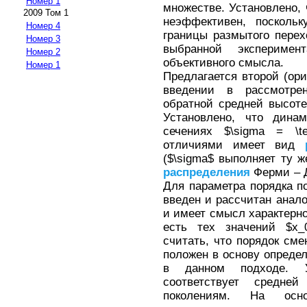
Номер 1
множестве. Установлено, 
2009 Том 1
неэффективен, поскольк
Номер 4
границы размытого перех
Номер 3
выбранной экспериме
Номер 2
объективного смысла.
Номер 1
Предлагается второй (ор
введении в рассмотрен
обратной средней высоте
Установлено, что динам
сечениях $\sigma = \t
отличиями имеет вид
($\sigma$ выполняет ту 
распределения
Ферми – Д
Для параметра порядка п
введен и рассчитан анало
и имеет смысл характерно
есть тех значений $x_
считать, что порядок сме
положен в основу определ
в данном подходе. У
соответствует средне
поколениям. На осно