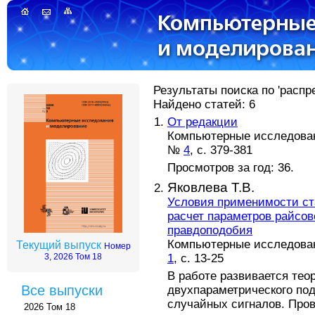
Результаты поиска по 'распр
Найдено статей: 6
От редакции
Компьютерные исследовани
№
4
, с. 379-381
Просмотров за год: 36.
Яковлева Т.В.
Условия применимости ст
расчет параметров райсо
правдоподобия
Компьютерные исследовани
Текущий выпуск
Номер
1
, с. 13-25
3, 2026 Том 18
В работе развивается теор
Все выпуски
двухпараметрического под
случайных сигналов. Про
2026 Том 18