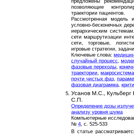
предложены рекомендац
позволяющие контроли
траектории пациентов.
Рассмотренная модель 
условно-бесконечных дер
иерархическим системам
сети маршрутизации инте
сети, торговые, логист
игровые стратегии, задач
Ключевые слова:
медицин
случайный процесс
,
модел
фазовые переходы
,
конеч
траектории
,
макросистема
почти чистых фаз
,
параме
фазовая диаграмма
,
крит
Усанов М.С.,
Кульберг 
С.П.
Определение дозы излуче
анализу уровня шума
Компьютерные исследовани
№
4
, с. 525-533
В статье рассматривает