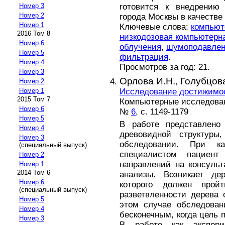
готовится к внедрению
Номер 3
Номер 2
города Москвы в качестве
Номер 1
Ключевые слова:
компьют
2016 Том 8
низкодозовая компьютерн
Номер 6
облучения
,
шумоподавле
Номер 5
фильтрация
.
Номер 4
Просмотров за год: 21.
Номер 3
Орлова И.Н.,
Голубцова
Номер 2
Исследование достижимос
Номер 1
2015 Том 7
Компьютерные исследовани
Номер 6
№
6
, с. 1149-1179
Номер 5
В работе представлено 
Номер 4
древовидной структуры
Номер 3
обследовании. При к
(специальный выпуск)
специалистом пациент 
Номер 2
направлений на консуль
Номер 1
2014 Том 6
анализы. Возникает де
Номер 6
которого должен прой
(специальный выпуск)
разветвленности дерева 
Номер 5
этом случае обследован
Номер 4
бесконечным, когда цель 
Номер 3
В работе как экспери