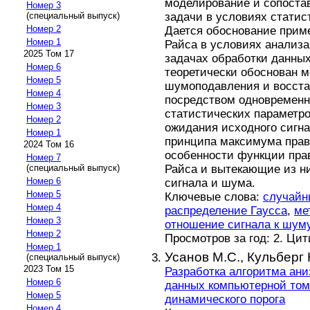
моделирование и сопоста
Номер 3
задачи в условиях стати
(специальный выпуск)
Номер 2
Дается обоснование прим
Номер 1
Райса в условиях анализ
2025 Том 17
задачах обработки данных
Номер 6
теоретически обоснован 
Номер 5
шумоподавления и восста
Номер 4
посредством одновременн
Номер 3
статистических параметр
Номер 2
ожидания исходного сигн
Номер 1
принципа максимума пра
2024 Том 16
особенности функции пр
Номер 7
Райса и вытекающие из н
(специальный выпуск)
Номер 6
сигнала и шума.
Номер 5
Ключевые слова:
случайн
Номер 4
распределение Гаусса
,
ме
Номер 3
отношение сигнала к шум
Номер 2
Просмотров за год: 2. Ци
Номер 1
Усанов М.С.,
Кульберг 
(специальный выпуск)
2023 Том 15
Разработка алгоритма ан
Номер 6
данных компьютерной то
Номер 5
динамического порога
Номер 4