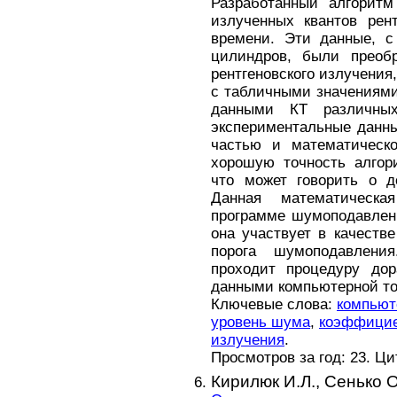
Разработанный алгоритм
излученных квантов рен
времени. Эти данные, с
цилиндров, были преоб
рентгеновского излучения
с табличными значениями
данными КТ различны
экспериментальные данны
частью и математическо
хорошую точность алгор
что может говорить о д
Данная математическ
программе шумоподавлени
она участвует в качеств
порога шумоподавлен
проходит процедуру до
данными компьютерной то
Ключевые слова:
компьют
уровень шума
,
коэффициен
излучения
.
Просмотров за год: 23. Ц
Кирилюк И.Л.,
Сенько О