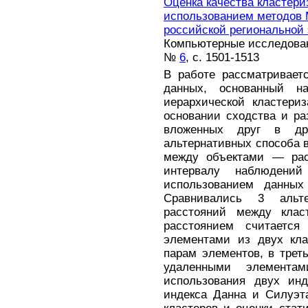
Оценка качества кластери
использованием методов 
российской региональной 
Компьютерные исследовани
№
6
, с. 1501-1513
В работе рассматривает
данных, основанный на
иерархической кластери
основании сходства и ра
вложенных друг в др
альтернативных способа 
между объектами — рас
интервалу наблюдени
использованием данных
Сравнивались 3 альт
расстояний между клас
расстоянием считаетс
элементами из двух кла
парам элементов, в тре
удаленными элементам
использования двух инд
индекса Данна и Силуэт