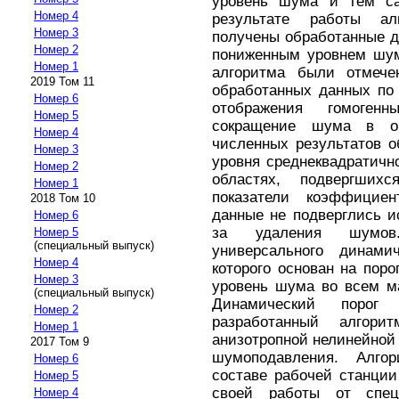
уровень шума и тем са
Номер 4
результате работы а
Номер 3
получены обработанные 
Номер 2
пониженным уровнем шум
Номер 1
алгоритма были отмече
2019 Том 11
обработанных данных по 
Номер 6
отображения гомоген
Номер 5
сокращение шума в об
Номер 4
численных результатов 
Номер 3
уровня среднеквадратично
Номер 2
областях, подвергших
Номер 1
показатели коэффициен
2018 Том 10
данные не подверглись и
Номер 6
за удаления шумов.
Номер 5
(специальный выпуск)
универсального динами
Номер 4
которого основан на поро
Номер 3
уровень шума во всем м
(специальный выпуск)
Динамический порог
Номер 2
разработанный алгор
Номер 1
анизотропной нелинейной 
2017 Том 9
шумоподавления. Алго
Номер 6
составе рабочей станции
Номер 5
своей работы от специ
Номер 4