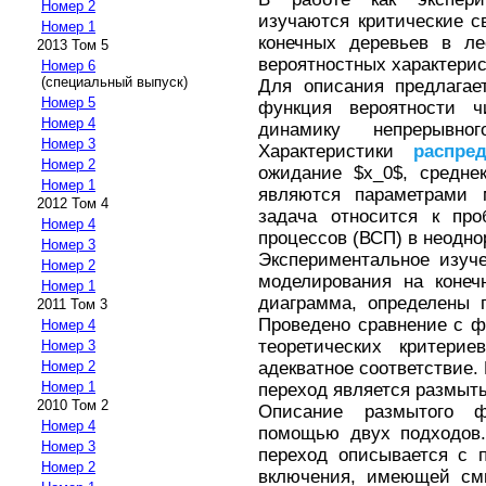
Номер 2
изучаются критические с
Номер 1
конечных деревьев в ле
2013 Том 5
вероятностных характерис
Номер 6
(специальный выпуск)
Для описания предлагае
Номер 5
функция вероятности ч
Номер 4
динамику непрерывн
Номер 3
Характеристики
распре
Номер 2
ожидание $x_0$, среднек
Номер 1
являются параметрами 
2012 Том 4
задача относится к про
Номер 4
процессов (ВСП) в неодно
Номер 3
Экспериментальное изуч
Номер 2
моделирования на конеч
Номер 1
диаграмма, определены 
2011 Том 3
Проведено сравнение с ф
Номер 4
теоретических критерие
Номер 3
адекватное соответствие. 
Номер 2
Номер 1
переход является размыт
2010 Том 2
Описание размытого ф
Номер 4
помощью двух подходов.
Номер 3
переход описывается с 
Номер 2
включения, имеющей см