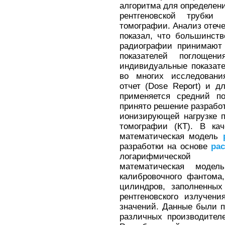
алгоритма для определени
рентгеновской трубки
томографии. Анализ отеч
показал, что большинст
радиографии принимают 
показателей поглощени
индивидуальные показате
во многих исследования
отчет (Dose Report) и д
применяется средний п
принято решение разрабо
ионизирующей нагрузке 
томографии (КТ). В кач
математическая модель
разработки на основе
ра
логарифмической 
математическая моде
калибровочного фантома
цилиндров, заполненных
рентгеновского излучен
значений. Данные были п
различных производителей