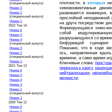
плотности, в
которых
не
(специальный выпуск)
хемоконвективные движ
Номер 3
развивается конвекция,
Номер 2
(специальный выпуск)
прослойкой неподвижной ж
Номер 1
на друга посредством ди
2022 Том 14
Формирующаяся хемо-кон
Номер 6
собой модулированну
Номер 5
разрушающуюся со врем
Номер 4
бифуркаций сценари
(специальный выпуск)
Показано, что в ходе э
Номер 3
ось, направленная вдол
Номер 2
(специальный выпуск)
времени, а само время иг
Номер 1
Ключевые слова:
простра
2021 Том 13
перехода к хаосу
,
разруше
Номер 6
нейтрализации
,
нелинейн
Номер 5
жидкости
.
Номер 4
Номер 3
Номер 2
(специальный выпуск)
Номер 1
2020 Том 12
Номер 6
Номер 5