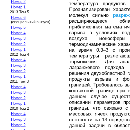
Номер 2
температура продуктов
Номер 1
Проанализирован характ
2013 Том 5
молекул сильно
разреж
Номер 6
расширяющееся обла
(специальный выпуск)
приближенная математич
Номер 5
взрыва в условиях п
Номер 4
воздуха ионосфер
Номер 3
термодинамические харак
Номер 2
на время 0,3–3 с прои
Номер 1
2012 Том 4
температуры разлета
Номер 4
торможения. Для ана
Номер 3
лагранжевого подхода 
Номер 2
решения двухобластной г
Номер 1
продукты взрыва и фон
2011 Том 3
границей. Требовалось в
Номер 4
контактной границе при 
Номер 3
данном случае сущест
Номер 2
описании параметров пр
Номер 1
границы, что связано 
2010 Том 2
массовых ячеек продукт
Номер 4
плотности на 13 порядко
Номер 3
данной задачи в област
Номер 2