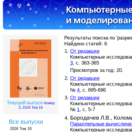
Результаты поиска по 'разре
Найдено статей: 6
От редакции
Компьютерные исследовани
3
, с. 363-365
Просмотров за год: 20.
От редакции
Компьютерные исследовани
№
4
, с. 695-696
От редакции
Текущий выпуск
Компьютерные исследовани
Номер
3, 2026 Том 18
№
1
, с. 5-7
Бородачев Л.В.,
Коломи
Все выпуски
Параллельные вычисления
2026 Том 18
Компьютерные исследовани