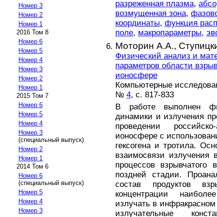
разреженная плазма
,
абс
Номер 3
возмущенная зона
,
фазово
Номер 2
координаты
,
функция рас
Номер 1
поле
,
макропараметры
,
эв
2016 Том 8
Номер 6
Моторин А.А.,
Ступицки
Номер 5
Физический анализ и мат
Номер 4
параметров области взрыв
Номер 3
ионосфере
Номер 2
Компьютерные исследовани
Номер 1
№
4
, с. 817-833
2015 Том 7
Номер 6
В работе выполнен ф
Номер 5
динамики и излучения пр
Номер 4
проведении российско
Номер 3
ионосфере с использовани
(специальный выпуск)
гексогена и тротила. Ос
Номер 2
взаимосвязи излучения 
Номер 1
процессов взрывчатого
2014 Том 6
поздней стадии. Проана
Номер 6
(специальный выпуск)
состав продуктов вз
Номер 5
концентрации наибол
Номер 4
излучать в инфракрасном 
Номер 3
излучательные конст