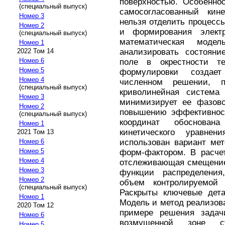
поверхностью. Особенно
(специальный выпуск)
самосогласованный кине
Номер 3
нельзя отделить процесс
Номер 2
и формирования электр
(специальный выпуск)
математическая моде
Номер 1
анализировать состояни
2022 Том 14
Номер 6
поле в окрестности те
Номер 5
формулировки создае
Номер 4
численном решении, 
(специальный выпуск)
криволинейная система 
Номер 3
минимизирует ее фазово
Номер 2
повышению эффективност
(специальный выпуск)
координат обоснован
Номер 1
кинетического уравне
2021 Том 13
использован вариант ме
Номер 6
Номер 5
форм-фактором. В расче
Номер 4
отслеживающая смещение
Номер 3
функции распределения
Номер 2
объем контролируемой 
(специальный выпуск)
Раскрыты ключевые дета
Номер 1
Модель и метод реализова
2020 Том 12
примере решения задач
Номер 6
возмущенной зоне су
Номер 5