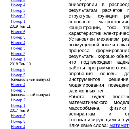
анизотропии в распред
Номер 4
результатам расчетов 
Номер 3
структуры функции ра
Номер 2
основных макроскопи
Номер 1
2019 Том 11
концентрации, тока, т
Номер 6
характеристик электриче
Номер 5
Установлен механизм ра
Номер 4
возмущенной зоне и пока
Номер 3
процесса формировани
Номер 2
результаты, хорошо объя
Номер 1
что подтверждает адек
2018 Том 10
работы программного ин
Номер 6
апробация основы дл
Номер 5
инструментов реше
(специальный выпуск)
моделирования поведен
Номер 4
заряженных тел.
Номер 3
(специальный выпуск)
Работа будет полез
Номер 2
математического моде
Номер 1
массообмена, физик
2017 Том 9
аспирантам и сту
Номер 6
специализирующимся в ук
Номер 5
Ключевые слова:
математ
Номер 4