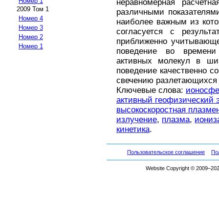
Номер 1
неравномерная расчетна
2009 Том 1
различными показателям
Номер 4
наиболее важным из кото
Номер 3
согласуется с результа
Номер 2
приближенно учитывающе
Номер 1
поведение во времени
активных молекул в шир
поведение качественно со
свечению разлетающихся 
Ключевые слова:
ионосфе
активный геофизический 
высокоскоростная плазме
излучение
,
плазма
,
иониз
кинетика
.
Пользовательское соглашение
По
Website Copyright © 2009–2