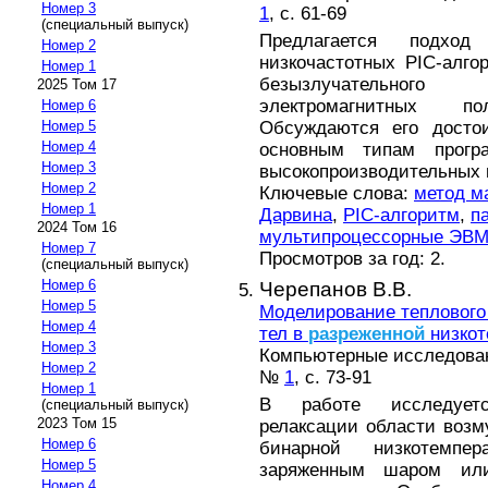
Номер 3
1
, с. 61-69
(специальный выпуск)
Предлагается подход
Номер 2
низкочастотных PIC-алг
Номер 1
безызлучательного 
2025 Том 17
электромагнитных
Номер 6
Обсуждаются его досто
Номер 5
Номер 4
основным типам прогр
Номер 3
высокопроизводительных
Номер 2
Ключевые слова:
метод м
Номер 1
Дарвина
,
PIC-алгоритм
,
п
2024 Том 16
мультипроцессорные ЭВ
Номер 7
Просмотров за год: 2.
(специальный выпуск)
Номер 6
Черепанов В.В.
Номер 5
Моделирование теплового
Номер 4
тел в
разреженной
низкот
Номер 3
Компьютерные исследовани
Номер 2
№
1
, с. 73-91
Номер 1
В работе исследуетс
(специальный выпуск)
2023 Том 15
релаксации области воз
Номер 6
бинарной низкотемпе
Номер 5
заряженным шаром ил
Номер 4