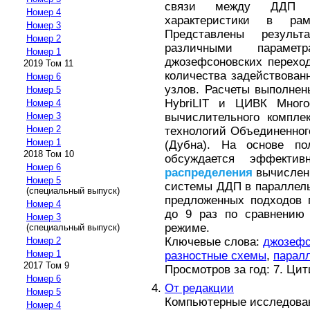
связи между ДДП на
Номер 4
характеристики в ра
Номер 3
Представлены резуль
Номер 2
различными параме
Номер 1
джозефсоновских перехо
2019 Том 11
количества задействова
Номер 6
узлов. Расчеты выполнен
Номер 5
HybriLIT и ЦИВК Много
Номер 4
вычислительного компле
Номер 3
Номер 2
технологий Объединенног
Номер 1
(Дубна). На основе по
2018 Том 10
обсуждается эффектив
Номер 6
распределения
вычислен
Номер 5
системы ДДП в параллель
(специальный выпуск)
предложенных подходов 
Номер 4
до 9 раз по сравнению 
Номер 3
режиме.
(специальный выпуск)
Ключевые слова:
джозефс
Номер 2
Номер 1
разностные схемы
,
парал
2017 Том 9
Просмотров за год: 7. Ци
Номер 6
От редакции
Номер 5
Компьютерные исследова
Номер 4