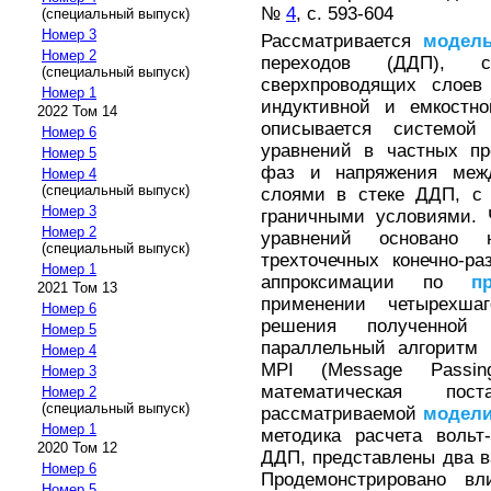
№
4
, с. 593-604
(специальный выпуск)
Номер 3
Рассматривается
модел
Номер 2
переходов (ДДП), с
(специальный выпуск)
сверхпроводящих слоев
Номер 1
индуктивной и емкостн
2022 Том 14
описывается системой
Номер 6
уравнений в частных пр
Номер 5
фаз и напряжения меж
Номер 4
(специальный выпуск)
слоями в стеке ДДП, с
Номер 3
граничными условиями. 
Номер 2
уравнений основано 
(специальный выпуск)
трехточечных конечно-р
Номер 1
аппроксимации по
п
2021 Том 13
применении четырехша
Номер 6
решения полученной 
Номер 5
параллельный алгоритм 
Номер 4
MPI (Message Passin
Номер 3
математическая по
Номер 2
(специальный выпуск)
рассматриваемой
модел
Номер 1
методика расчета вольт
2020 Том 12
ДДП, представлены два в
Номер 6
Продемонстрировано вл
Номер 5