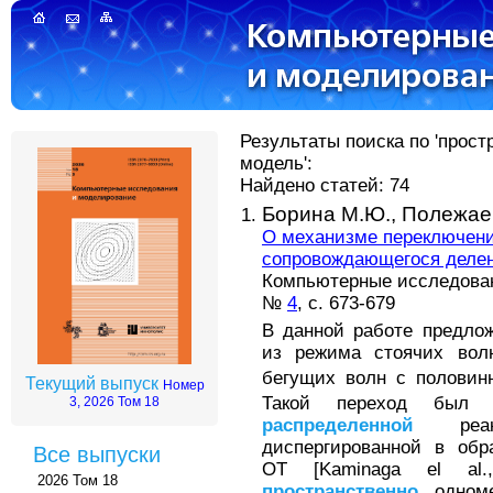
Результаты поиска по 'прос
модель':
Найдено статей: 74
Борина М.Ю.,
Полежаев
О механизме переключени
сопровождающегося деле
Компьютерные исследова
№
4
, с. 673-679
В данной работе предло
из режима стоячих вол
бегущих волн с половин
Текущий выпуск
Номер
Такой переход был
3, 2026 Том 18
распределенной
реакци
диспергированной в обр
Все выпуски
OT [Kaminaga el al.
2026 Том 18
пространственно
одноме