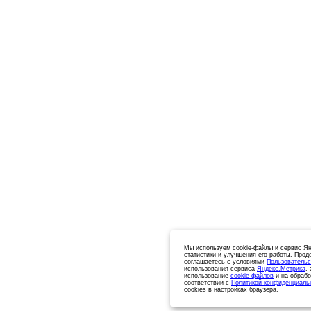
Мы используем cookie-файлы и сервис Ян
статистики и улучшения его работы. Прод
соглашаетесь с условиями
Пользовательс
использования сервиса
Яндекс.Метрика
,
использование
cookie-файлов
и на обрабо
соответствии с
Политикой конфиденциаль
cookies в настройках браузера.