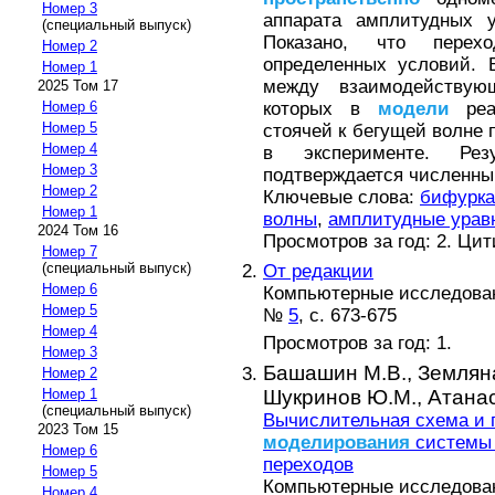
Номер 3
аппарата амплитудных у
(специальный выпуск)
Показано, что перех
Номер 2
определенных условий. 
Номер 1
между взаимодейству
2025 Том 17
которых в
модели
реал
Номер 6
Номер 5
стоячей к бегущей волне
Номер 4
в эксперименте. Резу
Номер 3
подтверждается численн
Номер 2
Ключевые слова:
бифурка
Номер 1
волны
,
амплитудные урав
2024 Том 16
Просмотров за год: 2. Ци
Номер 7
(специальный выпуск)
От редакции
Номер 6
Компьютерные исследова
Номер 5
№
5
, с. 673-675
Номер 4
Просмотров за год: 1.
Номер 3
Башашин М.В.,
Земляна
Номер 2
Шукринов Ю.М.,
Атанас
Номер 1
(специальный выпуск)
Вычислительная схема и 
2023 Том 15
моделирования
системы 
Номер 6
переходов
Номер 5
Компьютерные исследова
Номер 4