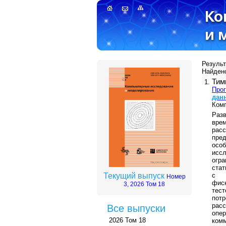
Результ
Найдено
Тим
Прог
дан
Комп
Разв
вре
рас
пре
осо
исс
огр
ста
с о
Текущий выпуск
Номер
фис
3, 2026 Том 18
тес
пот
рас
Все выпуски
опе
2026 Том 18
ком