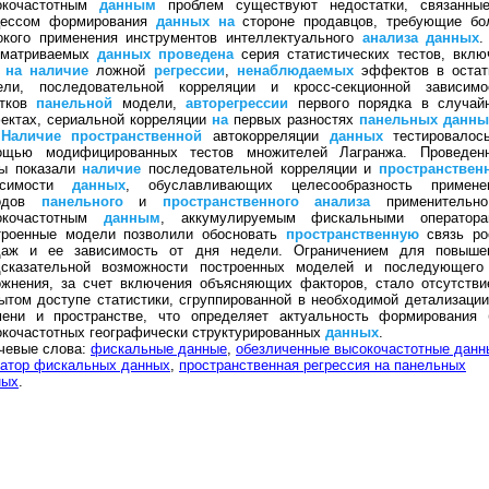
окочастотным
данным
проблем существуют недостатки, связанны
цессом формирования
данных
на
стороне продавцов, требующие бо
окого применения инструментов интеллектуального
анализа
данных
сматриваемых
данных
проведена
серия статистических тестов, вклю
т
на
наличие
ложной
регрессии
,
ненаблюдаемых
эффектов в остат
ели, последовательной корреляции и кросс-секционной зависимо
атков
панельной
модели,
авторегрессии
первого порядка в случай
ектах, сериальной корреляции
на
первых разностях
панельных
данны
.
Наличие
пространственной
автокорреляции
данных
тестировалос
ощью модифицированных тестов множителей Лагранжа. Проведен
ты показали
наличие
последовательной корреляции и
пространствен
исимости
данных
, обуславливающих целесообразность примене
тодов
панельного
и
пространственного
анализа
применительн
окочастотным
данным
, аккумулируемым фискальными оператора
троенные модели позволили обосновать
пространственную
связь ро
даж и ее зависимость от дня недели. Ограничением для повыше
дсказательной возможности построенных моделей и последующего
ожнения, за счет включения объясняющих факторов, стало отсутстви
ытом доступе статистики, сгруппированной в необходимой детализации
мени и пространстве, что определяет актуальность формирования 
кочастотных географически структурированных
данных
.
чевые слова:
фискальные данные
,
обезличенные высокочастотные данн
ратор фискальных данных
,
пространственная регрессия на панельных
ных
.