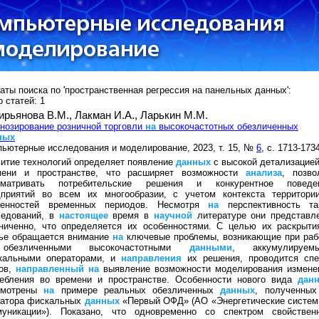
аты поиска по 'пространственная регрессия на панельных данных':
 статей: 1
ирьянова В.М.,
Лакман И.А.,
Ларькин М.М.
нозирование розничной торговли
на
высокочастотных обезличенных
ных
ьютерные исследования и моделирование, 2023, т. 15, №
6
, с. 1713-173
итие технологий определяет появление
данных
с высокой детализацией
мени и пространстве, что расширяет возможности
анализа
, позво
сматривать потребительские решения и конкурентное поведе
дприятий во всем их многообразии, с учетом контекста территори
бенностей временных периодов. Несмотря
на
перспективность та
ледований, в
настоящее
время в
научной
литературе они представл
аниченно, что определяется их особенностями. С целью их раскрыти
тье обращается внимание
на
ключевые проблемы, возникающие при раб
безличенными высокочастотными
данными
, аккумулируем
кальными операторами, и
направления
их решения, проводится спе
тов,
направленный
на
выявление возможности моделирования измене
ребления во времени и пространстве. Особенности нового вида
дан
смотрены
на
примере реальных обезличенных
данных
, полученных
ратора фискальных
данных
«Первый ОФД» (АО «Энергетические систем
муникации»). Показано, что одновременно со спектром свойствен