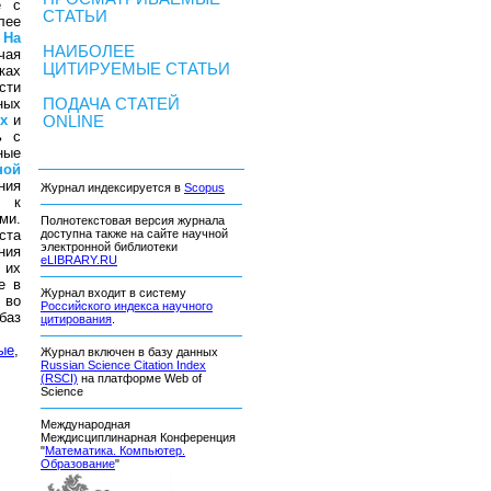
е с
СТАТЬИ
лее
.
На
НАИБОЛЕЕ
чая
ЦИТИРУЕМЫЕ СТАТЬИ
ках
сти
ных
ПОДАЧА СТАТЕЙ
х
и
ONLINE
ь с
ные
ной
ния
Журнал индексируется в
Scopus
о к
ми.
Полнотекстовая версия журнала
ста
доступна также на сайте научной
электронной библиотеки
ния
eLIBRARY.RU
 их
е в
Журнал входит в систему
 во
Российского индекса научного
баз
цитирования
.
ые
,
Журнал включен в базу данных
Russian Science Citation Index
(RSCI)
на платформе Web of
Science
Международная
Междисциплинарная Конференция
"
Математика. Компьютер.
Образование
"