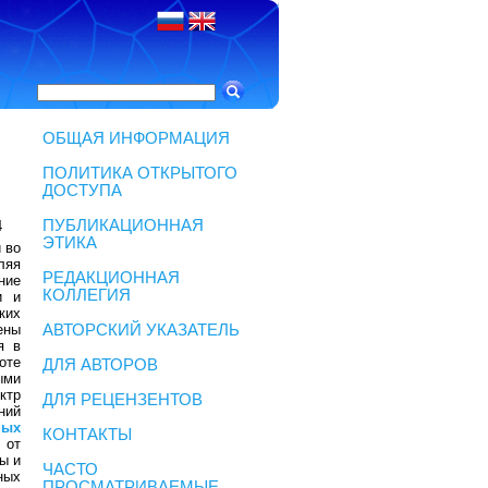
ОБЩАЯ ИНФОРМАЦИЯ
ПОЛИТИКА ОТКРЫТОГО
ДОСТУПА
ПУБЛИКАЦИОННАЯ
4
ЭТИКА
 во
ляя
РЕДАКЦИОННАЯ
ние
КОЛЛЕГИЯ
и и
ких
ены
АВТОРСКИЙ УКАЗАТЕЛЬ
я в
оте
ДЛЯ АВТОРОВ
ыми
ктр
ДЛЯ РЕЦЕНЗЕНТОВ
ний
ных
КОНТАКТЫ
 от
ы и
ЧАСТО
ных
ПРОСМАТРИВАЕМЫЕ