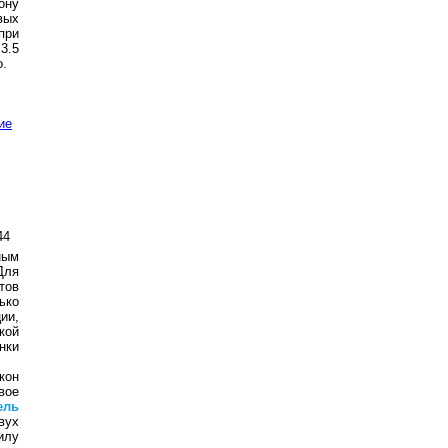
ону
вых
при
3.5
о.
ие
44
ным
Для
тов
ько
ии,
кой
нки
кон
вое
ель
вух
илу