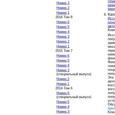
Пла
Номер 3
кваз
Номер 2
берн
Номер 1
Кал
2016 Том 8
Исс
Номер 6
одно
авто
Номер 5
Ком
Номер 4
Исс
Номер 3
поп
Номер 2
ори
Номер 1
мех
пер
2015 Том 7
изм
Номер 6
фен
Номер 5
Фен
Номер 4
лок
пло
Номер 3
попу
(специальный выпуск)
Эт
Номер 2
авт
Номер 1
вос
2014 Том 6
вос
попу
Номер 6
поп
(специальный выпуск)
усто
Номер 5
Обс
Номер 4
про
Номер 3
Клю