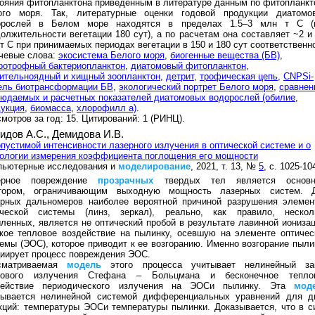
ояния фитопланктона приведенным в литературе данным по фитопланкт
ого моря. Так, литературные оценки годовой продукции диатомо
орослей в Белом море находятся в пределах 1.5–3 млн т С (
олжительности вегетации 180 сут), а по расчетам она составляет ~2 и 
т С при принимаемых периодах вегетации в 150 и 180 сут соответственн
чевые слова:
экосистема Белого моря
,
биогенные вещества (БВ)
,
ротрофный бактериопланктон
,
диатомовый фитопланктон
,
ительноядный и хищный зоопланктон
,
детрит
,
трофическая цепь
,
CNPSi-
ель биотрансформации БВ
,
экологический портрет Белого моря
,
сравнен
юдаемых и расчетных показателей диатомовых водорослей (обилие
,
укция
,
биомасса
,
хлорофилл а)
.
мотров за год: 15. Цитирований: 1 (РИНЦ).
идов А.С.,
Демидова И.В.
пустимой интенсивности лазерного излучения в оптической системе и о
ологии измерения коэффициента поглощения его мощности
пьютерные исследования и
моделирование
, 2021, т. 13, №
5
, с. 1025-10
ерное повреждение
прозрачных
твердых тел является основ
тором, ограничивающим выходную мощность лазерных систем. 
ерных дальномеров наиболее вероятной причиной разрушения элемен
ической системы (линз, зеркал), реально, как правило, нескол
ленных, является не оптический пробой в результате лавинной ионизац
кое тепловое воздействие на пылинку, осевшую на элементе оптичес
емы (ЭОС), которое приводит к ее возгоранию. Именно возгорание пыли
иирует процесс повреждения ЭОС.
сматриваемая
модель
этого процесса учитывает нелинейный за
лового излучения Стефана – Больцмана и бесконечное тепло
действие периодического излучения на ЭОСи пылинку. Эта
мод
сывается нелинейной системой дифференциальных уравнений для д
ций: температуры ЭОСи температуры пылинки. Доказывается, что в с