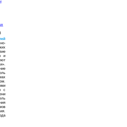
и
ых
3
лей
но-
ких
вие
ы и
еют
и».
ние
оль
мах
ом.
ыми
ы с
ени
ель
ния
мов
ия.
ода