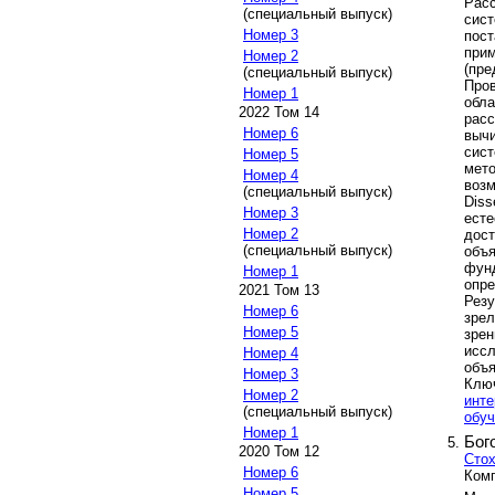
Ра
(специальный выпуск)
сист
Номер 3
пост
при
Номер 2
(пре
(специальный выпуск)
Про
Номер 1
обл
2022 Том 14
рас
Номер 6
выч
сист
Номер 5
мет
Номер 4
возм
(специальный выпуск)
Diss
Номер 3
ест
Номер 2
дост
(специальный выпуск)
объ
фун
Номер 1
опре
2021 Том 13
Рез
Номер 6
зре
Номер 5
зре
исс
Номер 4
объя
Номер 3
Клю
Номер 2
инте
(специальный выпуск)
обуч
Номер 1
Бог
2020 Том 12
Стох
Номер 6
Ком
Номер 5