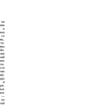
 на
иям
е и
ана
 со
мь,
ти,
ивы
йн,
ние
ний
ких
он,
сти
ние
м).
еды
) и
ия,
ных
ных
м —
 по
лей