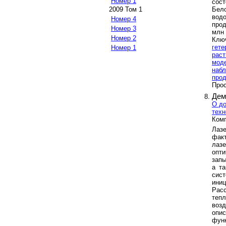
Номер 1
сост
Бел
2009 Том 1
вод
Номер 4
прод
Номер 3
млн 
Номер 2
Клю
гете
Номер 1
раст
мод
набл
прод
Прос
Дем
О до
техн
Ком
Лаз
фак
лаз
опт
запы
а та
сист
иниц
Рас
теп
воз
опи
функ