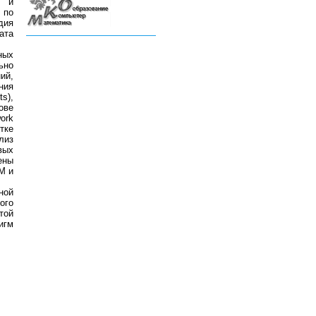
ы и
 по
дия
ата
ных
ьно
ий,
ния
s),
ове
ork
тке
лиз
вых
ены
M и
ной
ого
той
игм