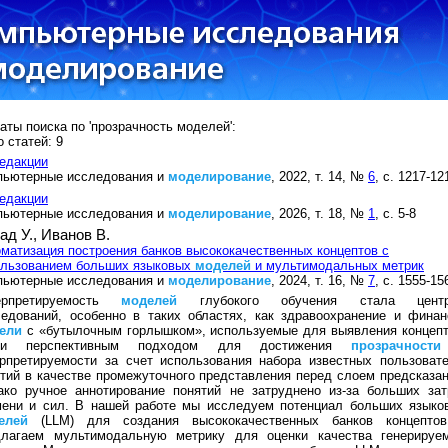
аты поиска по 'прозрачность моделей':
 статей: 9
едакции
пьютерные исследования и
моделирование
, 2022, т. 14, №
6
, с. 1217-12
едакции
пьютерные исследования и
моделирование
, 2026, т. 18, №
1
, с. 5-8
ад У.,
Иванов В.
матизация построения банков высококачественных концептов с
ользованием больших языковых
моделей
и мультимодальных метрик
пьютерные исследования и
моделирование
, 2024, т. 16, №
7
, с. 1555-15
ерпретируемость
моделей
глубокого обучения стала цент
едований, особенно в таких областях, как здравоохранение и финан
ели
с «бутылочным горлышком», используемые для выявления концепт
ли перспективным подходом для достижения
прозрачности
ерпретируемости за счет использования набора известных пользоват
тий в качестве промежуточного представления перед слоем предсказан
ако ручное аннотирование понятий не затруднено из-за больших зат
мени и сил. В нашей работе мы исследуем потенциал больших языко
елей
(LLM) для создания высококачественных банков концепто
длагаем мультимодальную метрику для оценки качества генерируе