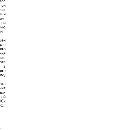
есс
при
ких
и и
ым,
при
нию
ия,
щей
для
ого
ния
нию
оте
и в
юге
ому
ата
ния
ных
ной
ОСк
ОС.
х