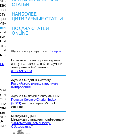
ать
СТАТЬИ
как
ове
НАИБОЛЕЕ
сть
ЦИТИРУЕМЫЕ СТАТЬИ
ции
пт-
ели
ПОДАЧА СТАТЕЙ
и и
ONLINE
ных
t и
ать
ь и
Журнал индексируется в
Scopus
ь с
Полнотекстовая версия журнала
и с
доступна также на сайте научной
электронной библиотеки
eLIBRARY.RU
Журнал входит в систему
Российского индекса научного
цитирования
.
бой
в и
Журнал включен в базу данных
ека
Russian Science Citation Index
 по
(RSCI)
на платформе Web of
Science
еры
жет
Международная
оте
Междисциплинарная Конференция
AI,
"
Математика. Компьютер.
кие
Образование
"