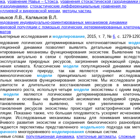
нка
,
уравнение Навье – Стокса
,
уравнения стохастической газодинамики 
игазодинамики
,
стохастические дифференциальные уравнения по
уллиевой и винеровской мерам
,
методы частиц
.
мыков Л.В.,
Калмыков В.Л.
ледование индивидуально-ориентированных механизмов динамики
видовой популяции с помощью логических детерминированных клеточн
матов
пьютерные исследования и
моделирование
, 2015, т. 7, №
6
, с. 1279-129
ледование логических детерминированных клеточноавтоматных
моде
уляционной динамики позволяет выявлять детальные индивидуаль
ентированные механизмы функционирования экосистем. Выявление та
анизмов актуально в связи с проблемами, возникающими вследст
еэксплуатации природных ресурсов, загрязнения окружающей сред
енения климата. Классические
модели
популяционной динамики им
оменологическую природу, так как являются «черными ящикам
оменологические
модели
принципиально затрудняют исследова
альных механизмов функционирования экосистем. Мы исследовали р
довитости и длительности восстановления ресурсов в механиз
ляционного роста, используя четыре
модели
экосистемы с одним вид
и
модели
являются логическими детерминированными клеточн
оматами и основаны на физической аксиоматике возбудимой сред
становлением. Было выявлено, что при увеличении врем
становления ресурсов экосистемы происходит катастрофическая гиб
ляции. Показано также, что большая плодовитость ускоряет исчезнове
уляции. Исследованные механизмы важны для понимания механиз
йчивого развития экосистем и сохранения биологического разнообраз
уждаются перспективы представленного
модельного
подхода как мет
зрачного
многоуровневого
моделирования
сложных систем.
чевые слова:
популяционная динамика
,
клеточные автоматы
,
сложные