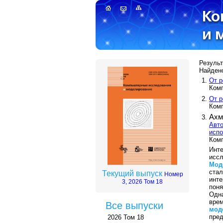
Результ
Найдено
От р
Ком
От р
Ком
Ахм
Авто
исп
Ком
Инт
иссл
Мод
ста
Текущий выпуск
Номер
инт
3, 2026 Том 18
поня
Одн
вре
Все выпуски
мод
пре
2026 Том 18