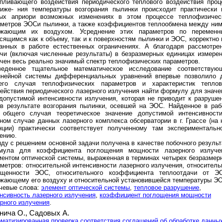
пливающего воздействия периодического теплового воздействия проц
тиже- ния температуры возгорания пылинки происходит практически 
ых априори возможных изменениях в этом процессе теплофизичес
метров ЭОСи пылинки, а также коэффициентов теплообмена между ним
ужающим их воздухом. Усреднение этих параметров по переменн
сящимся как к объему, так и к поверхностям пылинки и ЭОС, корректно 
занных в работе естественных ограничениях. А благодаря рассмотре
чи (включая численные результаты) в безразмерных единицах измерен
чен весь реально значимый спектр теплофизических параметров.
веденное тщательное математическое исследование соответствую
инейной системы дифференциальных уравнений впервые позволило 
его случая теплофизических параметров и характеристик теплов
ействия периодического лазерного излучения найти формулу для значе
допустимой интенсивности излучения, которая не приводит к разруше
в результате возгорания пылинки, осевшей на ЭОС. Найденное в раб
 общего случая теоретическое значение допустимой интенсивност
ном случае данных лазерного комплекса обсерватории в г. Грассе (на 
нции) практически соответствует полученному там экспериментальн
ению.
ду с решением основной задачи получена в качестве побочного результ
мула для коэффициента поглощения мощности лазерного излуче
ентом оптической системы, выраженная в терминах четырех безразмер
метров: относительной интенсивности лазерного излучения, относитель
ещенности ЭОС, относительного коэффициента теплоотдачи от Э
жающему его воздуху и относительной установившейся температуры Э
чевые слова:
элемент оптической системы
,
тепловое разрушение
,
нсивность лазерного излучения
,
коэффициент поглощения мощности
рного излучения
.
нича О.,
Садовых А.
матизированная проверка соответствия соглашений об обработке данны