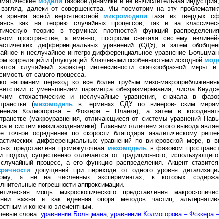
ематические
модели
газовой динамики и ее вычислительная индустрия,
 взгляд, далеки от совершенства. Мы посмотрим на эту проблематик
ки зрения ясной вероятностной
микромодели
газа из твердых сф
раясь как на теорию случайных процессов, так и на классичес
етическую теорию в терминах плотностей функций распределени
овом пространстве; а именно, построим сначала систему нелиней
хастических дифференциальных уравнений (СДУ), а затем обобщен
чайное и неслучайное интегро-дифференциальное уравнение Больцман
ом корреляций и флуктуаций. Ключевыми особенностями исходной
мод
яются случайный характер интенсивности скачкообразной меры и
симость от самого процесса.
тко напомним переход ко все более грубым мезо-макроприближения
тветствии с уменьшением параметра обезразмеривания, числа Кнудсе
учим стохастические и неслучайные уравнения, сначала в фазо
транстве (
мезомодель
в терминах СДУ по винеров- ским мера
внения Колмогорова – Фоккера – Планка), а затем в координат
транстве (макроуравнения, отличающиеся от системы уравнений Навь
са и систем квазигазодинамики). Главным отличием этого вывода являе
ее точное осреднение по скорости благодаря аналитическому реше
хастических дифференциальных уравнений по винеровской мере, в в
орых представлена промежуточная
мезомодель
в фазовом пространст
ой подход существенно отличается от традиционного, использующего
 случайный процесс, а его функцию распределения. Акцент ставится
зрачности
допущений при переходе от одного уровня детализаци
гому, а не на численных экспериментах, в которых содержа
лнительные погрешности аппроксимации.
ретическая мощь микроскопического представления макроскопичес
ений важна и как идейная опора методов частиц, альтернатив
остным и конечно-элементным.
чевые слова:
уравнение Больцмана
,
уравнение Колмогорова – Фоккера –