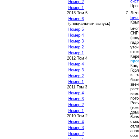
сис
Номер 2
Прос
Номер 1
Лео
2013 Том 5
Биог
Номер 6
Ком
(специальный выпуск)
Био
Номер 5
CNP
Номер 4
(ср
Номер 3
гидр
уточ
Номер 2
сто
Номер 1
Кер
2012 Том 4
про
Номер 4
Канд
Номер 3
Горл
в т
Номер 2
биог
Номер 1
зве
2011 Том 3
рас
Номер 4
изме
пото
Номер 3
Расч
Номер 2
(те
Номер 1
дом
2010 Том 2
био
съе
Номер 4
отл
Номер 3
ана
Номер 2
соо