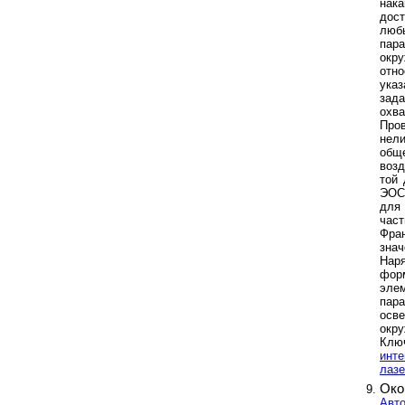
нака
дос
люб
пара
окр
отно
ука
зада
охва
Про
нел
общ
возд
той 
ЭОС
для
част
Фра
знач
Наря
фор
элем
пара
осв
окру
Клю
инте
лазе
Око
Авто