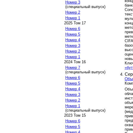
конц
Номер 3
банк
(специальный выпуск)
Conc
Номер 2
текс
Номер 1
муль
кон
2025 Том 17
мет
Номер 6
пре
Номер 5
мет
Номер 4
CIF
баз
Номер 3
выс
Номер 2
оцен
Номер 1
новы
2024 Том 16
Клю
«бу
Номер 7
(специальный выпуск)
Сер
Номер 6
Объя
Ком
Номер 5
Номер 4
Объя
обл
Номер 3
инс
Номер 2
объ
Номер 1
мер
(специальный выпуск)
(мед
2023 Том 15
прив
пре
Номер 6
охв
Номер 5
прим
Номер 4