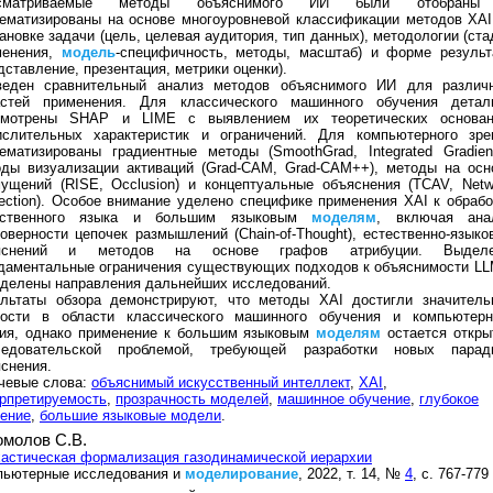
ссматриваемые методы объяснимого ИИ были отобран
ематизированы на основе многоуровневой классификации методов XAI
ановке задачи (цель, целевая аудитория, тип данных), методологии (ста
менения,
модель
-специфичность, методы, масштаб) и форме результ
дставление, презентация, метрики оценки).
веден сравнительный анализ методов объяснимого ИИ для различ
астей применения. Для классического машинного обучения детал
смотрены SHAP и LIME с выявлением их теоретических основан
ислительных характеристик и ограничений. Для компьютерного зре
ематизированы градиентные методы (SmoothGrad, Integrated Gradient
оды визуализации активаций (Grad-CAM, Grad-CAM++), методы на осн
ущений (RISE, Occlusion) и концептуальные объяснения (TCAV, Netw
ection). Особое внимание уделено специфике применения XAI к обрабо
ественного языка и большим языковым
моделям
, включая ана
оверности цепочек размышлений (Chain-of-Thought), естественно-языко
яснений и методов на основе графов атрибуции. Выдел
даментальные ограничения существующих подходов к объяснимости LL
делены направления дальнейших исследований.
ультаты обзора демонстрируют, что методы XAI достигли значитель
лости в области классического машинного обучения и компьютерн
ния, однако применение к большим языковым
моделям
остается откры
ледовательской проблемой, требующей разработки новых парад
снения.
чевые слова:
объяснимый искусственный интеллект
,
XAI
,
рпретируемость
,
прозрачность моделей
,
машинное обучение
,
глубокое
ение
,
большие языковые модели
.
омолов С.В.
астическая формализация газодинамической иерархии
пьютерные исследования и
моделирование
, 2022, т. 14, №
4
, с. 767-779