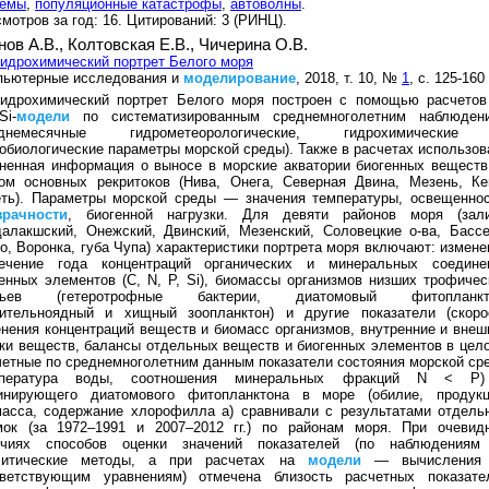
темы
,
популяционные катастрофы
,
автоволны
.
мотров за год: 16. Цитирований: 3 (РИНЦ).
нов А.В.,
Колтовская Е.В.,
Чичерина О.В.
идрохимический портрет Белого моря
пьютерные исследования и
моделирование
, 2018, т. 10, №
1
, с. 125-160
гидрохимический портрет Белого моря построен с помощью расчетов
Si-
модели
по систематизированным среднемноголетним наблюден
еднемесячные гидрометеорологические, гидрохимически
обиологические параметры морской среды). Также в расчетах использов
ненная информация о выносе в морские акватории биогенных веществ
ком основных рекритоков (Нива, Онега, Северная Двина, Мезень, Ке
еть). Параметры морской среды — значения температуры, освещеннос
зрачности
, биогенной нагрузки. Для девяти районов моря (зал
алакшский, Онежский, Двинский, Мезенский, Соловецкие о-ва, Бассе
о, Воронка, губа Чупа) характеристики портрета моря включают: измене
ечение года концентраций органических и минеральных соедине
енных элементов (С, N, P, Si), биомассы организмов низших трофичес
ньев (гетеротрофные бактерии, диатомовый фитопланкт
тительноядный и хищный зоопланктон) и другие показатели (скоро
нения концентраций веществ и биомасс организмов, внутренние и внеш
ки веществ, балансы отдельных веществ и биогенных элементов в цело
етные по среднемноголетним данным показатели состояния морской ср
мпература воды, соотношения минеральных фракций N < P
инирующего диатомового фитопланктона в море (обилие, продукц
масса, содержание хлорофилла а) сравнивали с результатами отдель
мок (за 1972–1991 и 2007–2012 гг.) по районам моря. При очевид
ичиях способов оценки значений показателей (по наблюдения
литические методы, а при расчетах на
модели
— вычисления
тветствующим уравнениям) отмечена близость расчетных показате