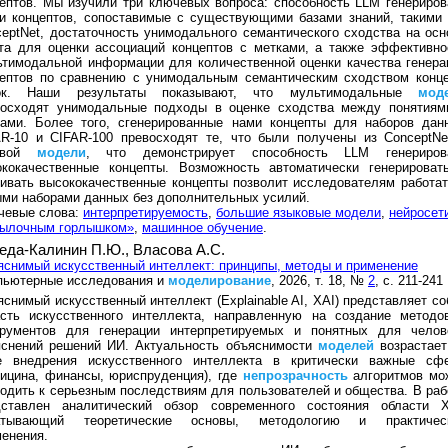
ептов. Мы изучили три ключевых вопроса: способность LLM генериров
и концептов, сопоставимые с существующими базами знаний, такими 
eptNet, достаточность унимодального семантического сходства на осн
та для оценки ассоциаций концептов с метками, а также эффективно
тимодальной информации для количественной оценки качества генера
цептов по сравнению с унимодальным семантическим сходством конце
ок. Наши результаты показывают, что мультимодальные
мод
восходят унимодальные подходы в оценке сходства между понятиям
ками. Более того, сгенерированные нами концепты для наборов дан
AR-10 и CIFAR-100 превосходят те, что были получены из ConceptNe
овой
модели
, что демонстрирует способность LLM генериров
ококачественные концепты. Возможность автоматически генерироват
ивать высококачественные концепты позволит исследователям работат
ми наборами данных без дополнительных усилий.
чевые слова:
интерпретируемость
,
большие языковые модели
,
нейросет
тылочным горлышком»
,
машинное обучение
.
еда-Калинин П.Ю.,
Власова А.С.
снимый искусственный интеллект: принципы, методы и применение
пьютерные исследования и
моделирование
, 2026, т. 18, №
2
, с. 211-241
снимый искусственный интеллект (Explainable AI, XAI) представляет со
асть искусственного интеллекта, направленную на создание методо
трументов для генерации интерпретируемых и понятных для челов
яснений решений ИИ. Актуальность объяснимости
моделей
возрастает
е внедрения искусственного интеллекта в критически важные сф
ицина, финансы, юриспруденция), где
непрозрачность
алгоритмов мо
одить к серьезным последствиям для пользователей и общества. В раб
дставлен аналитический обзор современного состояния области X
атывающий теоретические основы, методологию и практичес
енения.