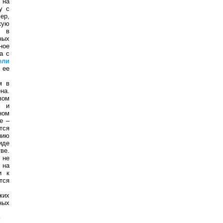
 на
у с
ер,
кую
я в
ных
ное
а с
ели
 ее
м в
на.
вом
м и
ном
е –
тся
нию
иде
ве.
 не
 на
и к
тся
ких
ных