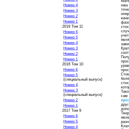
Мат
наш
Номер 4
точ
Номер 3
опи
Номер 2
кин
Номер 1
фаз
2019 Том 11
сто
слу
Номер 6
учет
Номер 5
явл
Номер 4
зави
Кра
Номер 3
соо
Номер 2
Пол
Номер 1
прос
2018 Том 10
ура
Номер 6
прос
Сток
Номер 5
бол
(специальный выпуск)
сто
Номер 4
кот
Номер 3
Так
(специальный выпуск)
сам
про
Номер 2
дру
Номер 1
допо
2017 Том 9
Тео
Номер 6
явл
Номер 5
разн
Клю
Номер 4