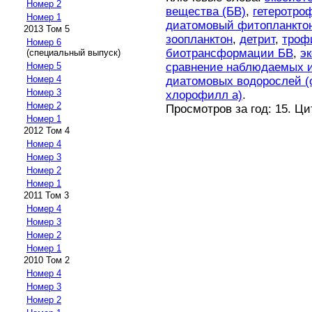
Номер 2
вещества (БВ)
,
гетеротро
Номер 1
диатомовый фитопланкто
2013 Том 5
зоопланктон
,
детрит
,
троф
Номер 6
биотрансформации БВ
,
э
(специальный выпуск)
сравнение наблюдаемых и
Номер 5
Номер 4
диатомовых водорослей (
Номер 3
хлорофилл а)
.
Номер 2
Просмотров за год: 15. Ц
Номер 1
2012 Том 4
Номер 4
Номер 3
Номер 2
Номер 1
2011 Том 3
Номер 4
Номер 3
Номер 2
Номер 1
2010 Том 2
Номер 4
Номер 3
Номер 2