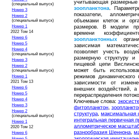
учитывающая размерные 
(специальный выпуск)
зоопланктона
. Парамет
Номер 3
показатели, аллометр
Номер 2
объемами клеток и орг
(специальный выпуск)
размеров. В модели пр
Номер 1
2022 Том 14
времени коэффициен
Номер 6
зоопланктонных
органи
Номер 5
зависимая математиче
Номер 4
позволяет учесть возде
(специальный выпуск)
размерную структуру и 
Номер 3
пищевой цепи Вислинско
Номер 2
может быть использова
(специальный выпуск)
режимов динамического 
Номер 1
2021 Том 13
зависимости от измен
Номер 6
внешних воздействий, а
Номер 5
перераспределения потоко
Номер 4
Ключевые слова:
экосист
Номер 3
фитопланктон
,
зоопланкто
Номер 2
структура
,
максимальная 
(специальный выпуск)
интегральная первичная п
Номер 1
аллометрическое масшта
2020 Том 12
разнообразия Шеннона
,
м
Номер 6
экологическая имитацион
Номер 5