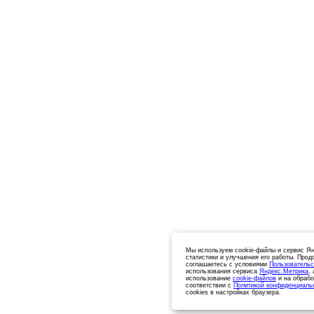
Мы используем cookie-файлы и сервис Ян
статистики и улучшения его работы. Прод
соглашаетесь с условиями
Пользовательс
использования сервиса
Яндекс.Метрика
,
использование
cookie-файлов
и на обрабо
соответствии с
Политикой конфиденциаль
cookies в настройках браузера.