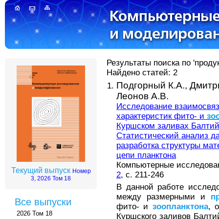
Результаты поиска по 'проду
Найдено статей: 2
Подгорный К.А.,
Дмитр
Леонов А.В.
Исследование взаимосвя
характеристик фито- и
зо
Куршском заливах Балтийс
Статистический анализ д
разработка структуры ма
цепи планктона
Компьютерные исследовани
Текущий выпуск
Номер
2
, с. 211-246
3, 2026 Том 18
В данной работе исслед
между размерными и
п
Все выпуски
фито- и
зоопланктона
, 
2026 Том 18
Куршского заливов Балти