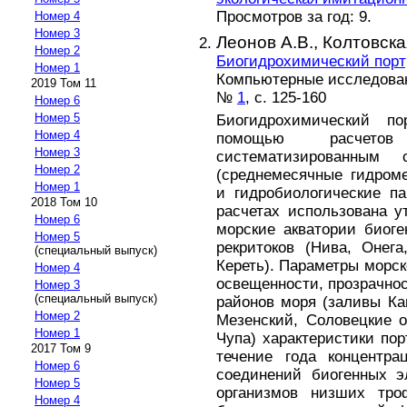
Просмотров за год: 9.
Номер 4
Номер 3
Леонов А.В.,
Колтовска
Номер 2
Биогидрохимический порт
Номер 1
Компьютерные исследовани
2019 Том 11
№
1
, с. 125-160
Номер 6
Номер 5
Биогидрохимический п
Номер 4
помощью расчет
Номер 3
систематизированным 
Номер 2
(среднемесячные гидроме
Номер 1
и гидробиологические п
2018 Том 10
расчетах использована 
Номер 6
морские акватории биог
Номер 5
рекритоков (Нива, Онег
(специальный выпуск)
Кереть). Параметры морс
Номер 4
освещенности, прозрачнос
Номер 3
(специальный выпуск)
районов моря (заливы Ка
Номер 2
Мезенский, Соловецкие о-
Номер 1
Чупа) характеристики по
2017 Том 9
течение года концентра
Номер 6
соединений биогенных э
Номер 5
организмов низших троф
Номер 4