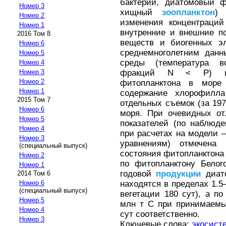
бактерии, диатомовый ф
Номер 3
хищный
зоопланктон
) 
Номер 2
изменения концентраций
Номер 1
внутренние и внешние п
2016 Том 8
веществ и биогенных эл
Номер 6
среднемноголетним данн
Номер 5
среды (температура в
Номер 4
фракций N < P) и 
Номер 3
Номер 2
фитопланктона в море
Номер 1
содержание хлорофилла
2015 Том 7
отдельных съемок (за 197
Номер 6
моря. При очевидных от
Номер 5
показателей (по наблюд
Номер 4
при расчетах на модели
Номер 3
уравнениям) отмечена 
(специальный выпуск)
состояния фитопланктона
Номер 2
по фитопланктону Белог
Номер 1
годовой
продукции
диато
2014 Том 6
находятся в пределах 1.5
Номер 6
(специальный выпуск)
вегетации 180 сут), а по
Номер 5
млн т С при принимаемы
Номер 4
сут соответственно.
Номер 3
Ключевые слова:
экосист