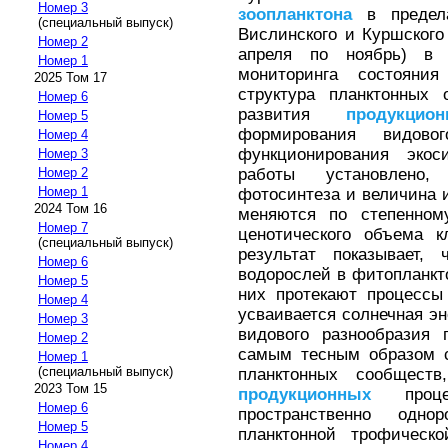
Номер 3
зоопланктона
в предела
(специальный выпуск)
Вислинского и Куршского
Номер 2
апреля по ноябрь) в 
Номер 1
мониторинга состояния
2025 Том 17
структура планктонных
Номер 6
развития
продукцион
Номер 5
формирования видово
Номер 4
функционирования экос
Номер 3
работы установлено,
Номер 2
Номер 1
фотосинтеза и величина 
2024 Том 16
меняются по степенном
Номер 7
ценотического объема к
(специальный выпуск)
результат показывает,
Номер 6
водорослей в фитопланкт
Номер 5
них протекают процессы
Номер 4
усваивается солнечная эн
Номер 3
видового разнообразия 
Номер 2
самым тесным образом с
Номер 1
(специальный выпуск)
планктонных сообщест
2023 Том 15
продукционных
процес
Номер 6
пространственно одно
Номер 5
планктонной трофическ
Номер 4