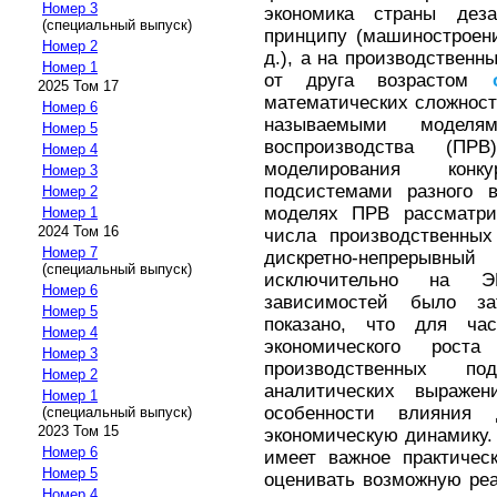
Номер 3
экономика страны деза
(специальный выпуск)
принципу (машиностроение
Номер 2
д.), а на производствен
Номер 1
от друга возрастом
2025 Том 17
математических сложнос
Номер 6
называемыми моделя
Номер 5
воспроизводства (ПР
Номер 4
моделирования кон
Номер 3
подсистемами разного 
Номер 2
моделях ПРВ рассматрив
Номер 1
2024 Том 16
числа производственны
Номер 7
дискретно-непрерывны
(специальный выпуск)
исключительно на ЭВ
Номер 6
зависимостей было за
Номер 5
показано, что для час
Номер 4
экономического рост
Номер 3
производственных по
Номер 2
аналитических выраже
Номер 1
особенности влияния 
(специальный выпуск)
2023 Том 15
экономическую динамику. 
Номер 6
имеет важное практическ
Номер 5
оценивать возможную реа
Номер 4