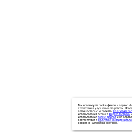
Мы используем cookie-файлы и сервис Ян
статистики и улучшения его работы. Прод
соглашаетесь с условиями
Пользовательс
использования сервиса
Яндекс.Метрика
,
использование
cookie-файлов
и на обрабо
соответствии с
Политикой конфиденциаль
cookies в настройках браузера.