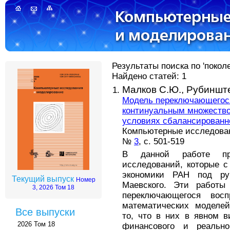
Результаты поиска по 'покол
Найдено статей: 1
Малков С.Ю.,
Рубинште
Модель переключающегося
континуальным множество
условиях сбалансированн
Компьютерные исследовани
№
3
, с. 501-519
В данной работе пре
исследований, которые с
экономики РАН под ру
Текущий выпуск
Номер
Маевского. Эти работы
3, 2026 Том 18
переключающегося восп
математических моделей
Все выпуски
то, что в них в явном 
2026 Том 18
финансового и реально