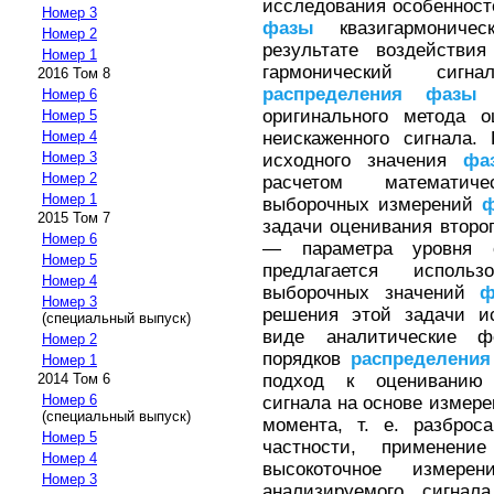
исследования особенност
Номер 3
фазы
квазигармоничес
Номер 2
результате воздействи
Номер 1
гармонический сигн
2016 Том 8
распределения
фазы
л
Номер 6
оригинального метода о
Номер 5
неискаженного сигнала.
Номер 4
Номер 3
исходного значения
фа
Номер 2
расчетом математиче
Номер 1
выборочных измерений
2015 Том 7
задачи оценивания второ
Номер 6
— параметра уровня 
Номер 5
предлагается исполь
Номер 4
выборочных значений
ф
Номер 3
решения этой задачи и
(специальный выпуск)
виде аналитические 
Номер 2
порядков
распределения
Номер 1
подход к оцениванию п
2014 Том 6
Номер 6
сигнала на основе измере
(специальный выпуск)
момента, т. е. разбро
Номер 5
частности, применени
Номер 4
высокоточное измерен
Номер 3
анализируемого сигнал