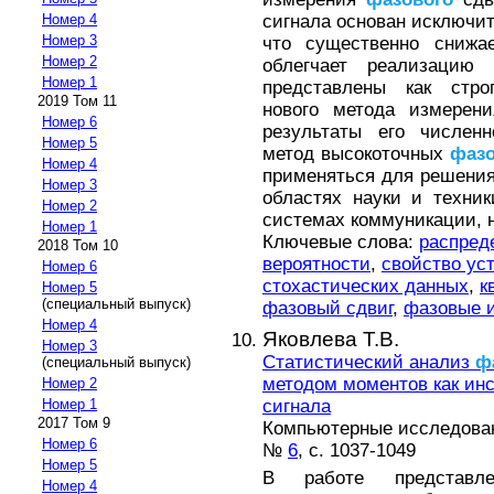
сигнала основан исключи
Номер 4
Номер 3
что существенно снижа
Номер 2
облегчает реализацию
Номер 1
представлены как стро
2019 Том 11
нового метода измерен
Номер 6
результаты его численн
Номер 5
метод высокоточных
фаз
Номер 4
применяться для решения
Номер 3
областях науки и техник
Номер 2
системах коммуникации, на
Номер 1
Ключевые слова:
распред
2018 Том 10
вероятности
,
свойство ус
Номер 6
стохастических данных
,
к
Номер 5
(специальный выпуск)
фазовый сдвиг
,
фазовые 
Номер 4
Яковлева Т.В.
Номер 3
Статистический анализ
ф
(специальный выпуск)
методом моментов как ин
Номер 2
сигнала
Номер 1
2017 Том 9
Компьютерные исследовани
Номер 6
№
6
, с. 1037-1049
Номер 5
В работе представле
Номер 4