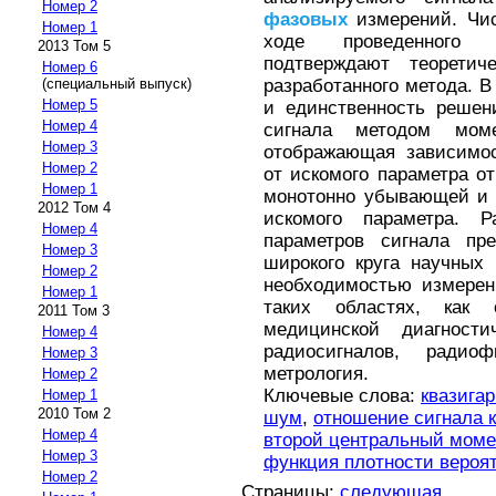
Номер 2
фазовых
измерений. Чис
Номер 1
ходе проведенного к
2013 Том 5
подтверждают теорети
Номер 6
разработанного метода. 
(специальный выпуск)
Номер 5
и единственность решен
Номер 4
сигнала методом моме
Номер 3
отображающая зависимос
Номер 2
от искомого параметра о
Номер 1
монотонно убывающей и 
2012 Том 4
искомого параметра. Р
Номер 4
параметров сигнала пр
Номер 3
широкого круга научных
Номер 2
необходимостью измерен
Номер 1
таких областях, как
2011 Том 3
медицинской диагности
Номер 4
радиосигналов, радиоф
Номер 3
метрология.
Номер 2
Ключевые слова:
квазига
Номер 1
2010 Том 2
шум
,
отношение сигнала 
Номер 4
второй центральный моме
Номер 3
функция плотности вероя
Номер 2
Страницы:
следующая