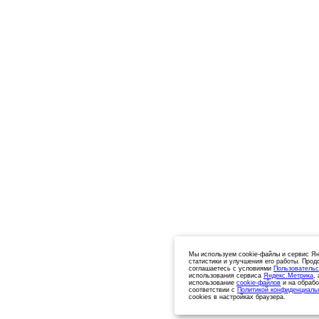
Мы используем cookie-файлы и сервис Ян
статистики и улучшения его работы. Прод
соглашаетесь с условиями
Пользовательс
использования сервиса
Яндекс.Метрика
,
использование
cookie-файлов
и на обрабо
соответствии с
Политикой конфиденциаль
cookies в настройках браузера.