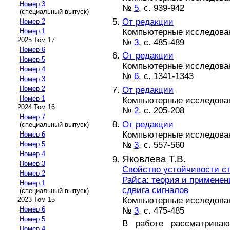
Номер 3
№
5
, с. 939-942
(специальный выпуск)
От редакции
Номер 2
Компьютерные исследовани
Номер 1
2025 Том 17
№
3
, с. 485-489
Номер 6
От редакции
Номер 5
Компьютерные исследовани
Номер 4
№
6
, с. 1341-1343
Номер 3
Номер 2
От редакции
Номер 1
Компьютерные исследовани
2024 Том 16
№
2
, с. 205-208
Номер 7
От редакции
(специальный выпуск)
Компьютерные исследовани
Номер 6
№
3
, с. 557-560
Номер 5
Номер 4
Яковлева Т.В.
Номер 3
Свойство устойчивости с
Номер 2
Райса: теория и примене
Номер 1
сдвига сигналов
(специальный выпуск)
Компьютерные исследовани
2023 Том 15
Номер 6
№
3
, с. 475-485
Номер 5
В работе рассматривают
Номер 4