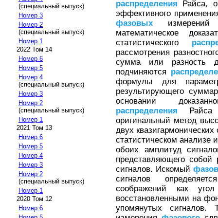
распределения
Райса, о
(специальный выпуск)
эффективного применени
Номер 3
фазовых
измерений 
Номер 2
математическое доказа
(специальный выпуск)
Номер 1
статистического
распр
2022 Том 14
рассмотрения разностного
Номер 6
сумма или разность д
Номер 5
подчиняются
распредел
Номер 4
формулы для парамет
(специальный выпуск)
результирующего суммар
Номер 3
основании доказанн
Номер 2
распределения
Райса 
(специальный выпуск)
оригинальный метод высо
Номер 1
2021 Том 13
двух квазигармонических 
Номер 6
статистическом анализе 
Номер 5
обоих амплитуд сигнало
Номер 4
представляющего собой 
Номер 3
сигналов. Искомый
фазо
Номер 2
сигналов определяет
(специальный выпуск)
соображений как угол 
Номер 1
восстановленными на фо
2020 Том 12
упомянутых сигналов.
Номер 6
измерения
фазового
сдви
Номер 5