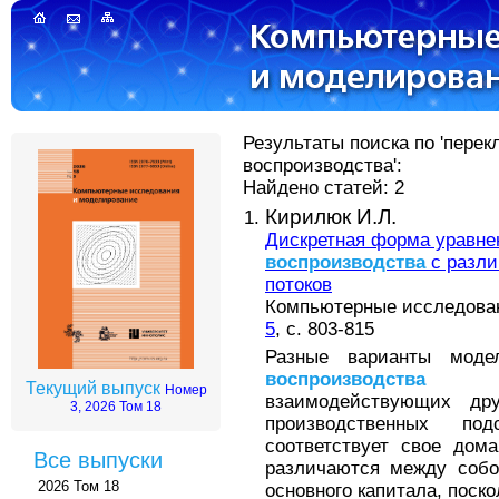
Результаты поиска по 'пер
воспроизводства':
Найдено статей: 2
Кирилюк И.Л.
Дискретная форма уравне
воспроизводства
с разли
потоков
Компьютерные исследовани
5
, с. 803-815
Разные варианты мод
воспроизводства
опис
Текущий выпуск
Номер
взаимодействующих дру
3, 2026 Том 18
производственных по
соответствует свое дом
Все выпуски
различаются между собо
2026 Том 18
основного капитала, поск