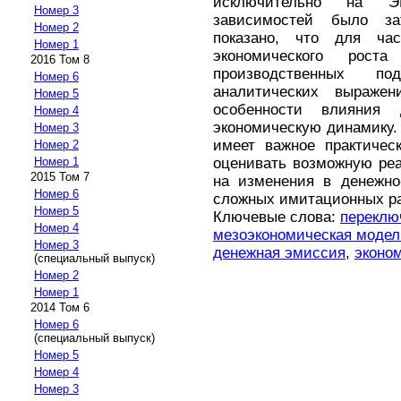
исключительно на ЭВ
Номер 3
зависимостей было за
Номер 2
показано, что для час
Номер 1
экономического рост
2016 Том 8
производственных по
Номер 6
аналитических выраже
Номер 5
особенности влияния 
Номер 4
экономическую динамику. 
Номер 3
имеет важное практическ
Номер 2
оценивать возможную реа
Номер 1
2015 Том 7
на изменения в денежно
Номер 6
сложных имитационных ра
Номер 5
Ключевые слова:
переклю
Номер 4
мезоэкономическая модел
Номер 3
денежная эмиссия
,
эконо
(специальный выпуск)
Номер 2
Номер 1
2014 Том 6
Номер 6
(специальный выпуск)
Номер 5
Номер 4
Номер 3