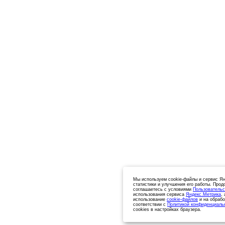
Мы используем cookie-файлы и сервис Ян
статистики и улучшения его работы. Прод
соглашаетесь с условиями
Пользовательс
использования сервиса
Яндекс.Метрика
,
использование
cookie-файлов
и на обрабо
соответствии с
Политикой конфиденциаль
cookies в настройках браузера.