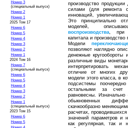
Номер 3
производство продукции
(специальный выпуск)
силами (для ремонта о
Номер 2
инноваций, увеличивающ
Номер 1
Это принципиально от
2025 Том 17
моделей, описы
Номер 6
воспроизводства
, при 
Номер 5
капитала и производство 
Номер 4
Модели
переключающе
Номер 3
позволяют наглядно опис
Номер 2
денежные кругообороты 
Номер 1
2024 Том 16
различные виды монетарн
Номер 7
интерпретировать меха
(специальный выпуск)
отличие от многих дру
Номер 6
модели этого класса, в 
Номер 5
подсистемы поочередно
Номер 4
остальными за счет 
Номер 3
равновесны. Изначально
Номер 2
обыкновенных дифф
Номер 1
скачкообразно меняющим
(специальный выпуск)
2023 Том 15
расчетах, проводившихся 
Номер 6
значений параметров и 
Номер 5
как регулярная, так и 
Номер 4