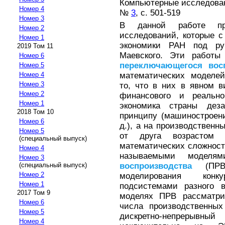
Компьютерные исследовани
Номер 4
№
3
, с. 501-519
Номер 3
В данной работе пре
Номер 2
исследований, которые с
Номер 1
экономики РАН под ру
2019 Том 11
Маевского. Эти работы
Номер 6
переключающегося
вос
Номер 5
математических моделей
Номер 4
Номер 3
то, что в них в явном 
Номер 2
финансового и реально
Номер 1
экономика страны деза
2018 Том 10
принципу (машиностроение
Номер 6
д.), а на производствен
Номер 5
от друга возрастом 
(специальный выпуск)
математических сложнос
Номер 4
называемыми модел
Номер 3
воспроизводства
(ПРВ)
(специальный выпуск)
Номер 2
моделирования кон
Номер 1
подсистемами разного 
2017 Том 9
моделях ПРВ рассматрив
Номер 6
числа производственны
Номер 5
дискретно-непрерывны
Номер 4