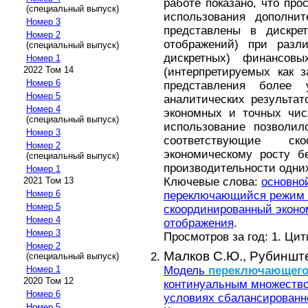
работе показано, что пр
(специальный выпуск)
использования дополни
Номер 3
представлены в дискре
Номер 2
отображений) при разл
(специальный выпуск)
дискретных) финансов
Номер 1
2022 Том 14
(интерпретируемых как 
Номер 6
представления более 
Номер 5
аналитических результат
Номер 4
экономных и точных чис
(специальный выпуск)
использование позволил
Номер 3
соответствующие ско
Номер 2
экономическому росту б
(специальный выпуск)
производительности одних
Номер 1
Ключевые слова:
основно
2021 Том 13
Номер 6
переключающийся режим 
Номер 5
скоординированный эконо
Номер 4
отображения
.
Номер 3
Просмотров за год: 1. Ци
Номер 2
Малков С.Ю.,
Рубинште
(специальный выпуск)
Модель
переключающего
Номер 1
2020 Том 12
континуальным множество
Номер 6
условиях сбалансированн
Номер 5