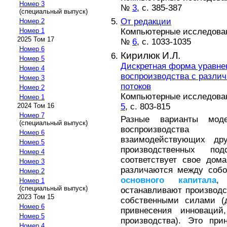
Номер 3
№
3
, с. 385-387
(специальный выпуск)
От редакции
Номер 2
Компьютерные исследовани
Номер 1
2025 Том 17
№
6
, с. 1033-1035
Номер 6
Кирилюк И.Л.
Номер 5
Дискретная форма уравне
Номер 4
воспроизводства с разли
Номер 3
потоков
Номер 2
Компьютерные исследовани
Номер 1
5
, с. 803-815
2024 Том 16
Номер 7
Разные варианты мод
(специальный выпуск)
воспроизводства 
Номер 6
взаимодействующих дру
Номер 5
производственных по
Номер 4
соответствует свое дом
Номер 3
различаются между собо
Номер 2
основного
капитала
,
Номер 1
(специальный выпуск)
останавливают производс
2023 Том 15
собственными силами (
Номер 6
привнесения инноваций
Номер 5
производства). Это при
Номер 4