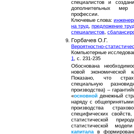
специалистов и создан
дополнительных мер
профессии.
Ключевые слова:
инженер
на труд
,
предложение тру
специалистов
,
сбалансиро
Горбачев О.Г.
Вероятностно-статистиче
Компьютерные исследовани
1
, с. 231-235
Обоснована необходимо
новой экономической 
Показано, что страх
специальную разнови
производства) – гаранти
«
основной
денежный стр
наряду с общепринятым
производства страх
специфических свойств,
статистической приро
статистической модел
капитала
в формировани