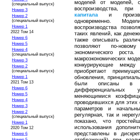
моделей от моделей, 
(специальный выпуск)
воспроизводства, при
Номер 3
капитала
и производ
Номер 2
одновременно. Моде
(специальный выпуск)
Номер 1
воспроизводства позвол
2022 Том 14
таких явлений, как денеж
Номер 6
также описывать разли
Номер 5
позволяют по-новому
Номер 4
экономического роста
(специальный выпуск)
макроэкономических модел
Номер 3
конкурирующие между
Номер 2
приобретают преимущ
(специальный выпуск)
обновления, принципиаль
Номер 1
2021 Том 13
были описаны в в
Номер 6
дифференциальных у
Номер 5
меняющимися коэффици
Номер 4
проводившихся для этих 
Номер 3
параметров и начальн
Номер 2
регулярная, так и нерег
(специальный выпуск)
показано, что просте
Номер 1
использования дополни
2020 Том 12
представлены в дискре
Номер 6
отображений) при разл
Номер 5