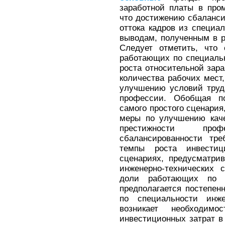
заработной платы в про
что достижению сбаланси
оттока кадров из специал
выводам, полученным в р
Следует отметить, что 
работающих по специальн
роста относительной зар
количества рабочих мест
улучшению условий труд
профессии. Обобщая по
самого простого сценари
меры по улучшению кач
престижности про
сбалансированности тре
темпы роста инвести
сценариях, предусматри
инженерно-технических 
доли работающих по с
предполагается постепе
по специальности инжен
возникает необходимо
инвестиционных затрат 