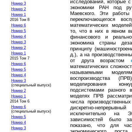
исследований, которые с
Номер 3
экономики РАН под ру
Номер 2
Маевского. Эти работы
Номер 1
переключающегося восп
2016 Том 8
математических моделей
Номер 6
то, что в них в явном 
Номер 5
финансового и реально
Номер 4
Номер 3
экономика страны деза
Номер 2
принципу (машиностроение
Номер 1
д.), а на производствен
2015 Том 7
от друга возрастом
Номер 6
математических сложнос
Номер 5
называемыми моделя
Номер 4
воспроизводства (ПР
Номер 3
моделирования кон
(специальный выпуск)
подсистемами разного 
Номер 2
моделях ПРВ рассматрив
Номер 1
числа производственны
2014 Том 6
Номер 6
дискретно-непрерывны
(специальный выпуск)
исключительно на ЭВ
Номер 5
зависимостей было за
Номер 4
показано, что для час
Номер 3
экономического рост