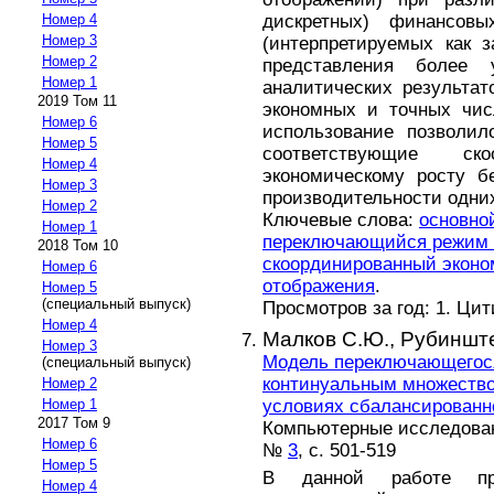
дискретных) финансов
Номер 4
Номер 3
(интерпретируемых как 
Номер 2
представления более 
Номер 1
аналитических результат
2019 Том 11
экономных и точных чис
Номер 6
использование позволил
Номер 5
соответствующие ско
Номер 4
экономическому росту б
Номер 3
производительности одних
Номер 2
Ключевые слова:
основно
Номер 1
переключающийся режим 
2018 Том 10
скоординированный эконо
Номер 6
отображения
.
Номер 5
(специальный выпуск)
Просмотров за год: 1. Ци
Номер 4
Малков С.Ю.,
Рубинште
Номер 3
Модель переключающегося
(специальный выпуск)
континуальным множество
Номер 2
условиях сбалансированн
Номер 1
2017 Том 9
Компьютерные исследовани
Номер 6
№
3
, с. 501-519
Номер 5
В данной работе пре
Номер 4