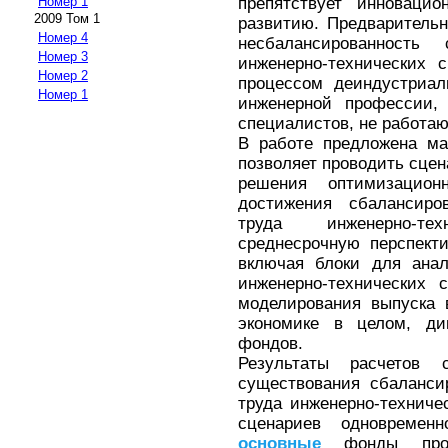
препятствует инновацио
Номер 1
2009 Том 1
развитию. Предварительн
Номер 4
несбалансированност
Номер 3
инженерно-технических 
Номер 2
процессом деиндустриал
Номер 1
инженерной профессии,
специалистов, не работа
В работе предложена ма
позволяет проводить сцен
решения оптимизацион
достижения сбалансиро
труда инженерно-те
среднесрочную перспекти
включая блоки для анал
инженерно-технических 
моделирования выпуска 
экономике в целом, д
фондов.
Результаты расчетов 
существования сбаланси
труда инженерно-техниче
сценариев одновремен
основные
фонды промы