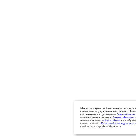
Мы используем cookie-файлы и сервис Ян
статистики и улучшения его работы. Прод
соглашаетесь с условиями
Пользовательс
использования сервиса
Яндекс.Метрика
,
использование
cookie-файлов
и на обрабо
соответствии с
Политикой конфиденциаль
cookies в настройках браузера.