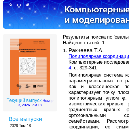
Результаты поиска по 'овалы
Найдено статей: 1
Ракчеева Т.А.
Полиполярная координаци
Компьютерные исследовани
4
, с. 329-341
Полиполярная система к
параметризованных по 
Как и классическая по
характеризует точку пло
полиполярным углом φ.
Текущий выпуск
Номер
изометрических кривых ρ
3, 2026 Том 18
градиентных кривых 
ортогональными со
Все выпуски
семействами. Рассмот
2026 Том 18
координации, ее симм