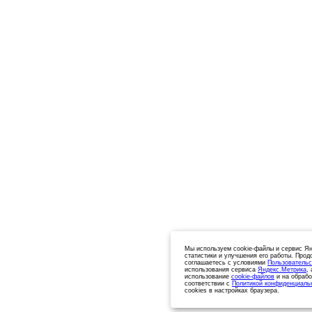
Мы используем cookie-файлы и сервис Ян
статистики и улучшения его работы. Прод
соглашаетесь с условиями
Пользовательс
использования сервиса
Яндекс.Метрика
,
использование
cookie-файлов
и на обрабо
соответствии с
Политикой конфиденциаль
cookies в настройках браузера.