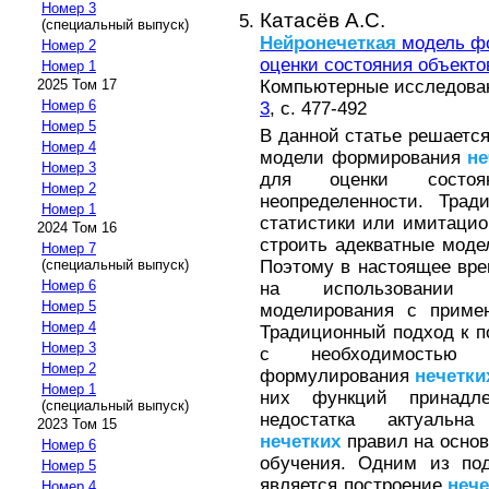
Номер 3
Катасёв А.С.
(специальный выпуск)
Нейронечеткая
модель ф
Номер 2
оценки состояния объекто
Номер 1
Компьютерные исследовани
2025 Том 17
Номер 6
3
, с. 477-492
Номер 5
В данной статье решаетс
Номер 4
модели формирования
не
Номер 3
для оценки состо
Номер 2
неопределенности. Трад
Номер 1
статистики или имитацио
2024 Том 16
строить адекватные моде
Номер 7
Поэтому в настоящее вре
(специальный выпуск)
Номер 6
на использовании те
Номер 5
моделирования с прим
Номер 4
Традиционный подход к 
Номер 3
с необходимостью 
Номер 2
формулирования
нечетки
Номер 1
них функций принадле
(специальный выпуск)
недостатка актуальн
2023 Том 15
нечетких
правил на основ
Номер 6
обучения. Одним из по
Номер 5
является построение
нече
Номер 4