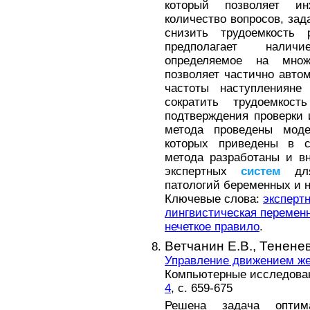
который позволяет и
количество вопросов, зад
снизить трудоемкость 
предполагает налич
определяемое на мно
позволяет частично авто
частоты наступлениян
сократить трудоемкос
подтверждения проверки 
метода проведены моде
которых приведены в с
метода разработаны и в
экспертных
систем
для
патологий беременных и 
Ключевые слова:
эксперт
лингвистическая перемен
нечеткое правило
.
Ветчанин Е.В.,
Тененев
Управление движением жес
Компьютерные исследовани
4
, с. 659-675
Решена задача оптим