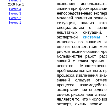
Номер 1
позволяет использоват
2009 Том 1
знания при формировании
Номер 4
непосредственных экспе
Номер 3
моделей принятия решен
Номер 2
ситуации, анализ кот
Номер 1
специалистам о возн
нештатных ситуаций.
экспертной
системы
пр
инженеры по знаниям и
оценки соответствия ме
риском возникновения чр
большинстве работ рас
знаний с точки зрения 
аспектов. Множестве
проблемам контактного, п
процесса извлечения зна
знаний следует отмет
процесса взаимодейс
экспертами при определ
оценок рисков нештатных
является то, что число во
эксперт, очень велико.