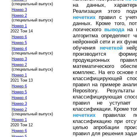
(специальный выпуск)
на данных, характер
Номер 3
Реализация этого под
Номер 2
нечетких
правил с учет
(специальный выпуск)
данных. Кроме того, по
Номер 1
логического
вывода
на п
2022 Том 14
алгоритма определяют ч
Номер 6
нейронной сети и их функ
Номер 5
обучения
нечеткой
нейр
Номер 4
(специальный выпуск)
производится фор
Номер 3
продукционных прав
Номер 2
математического обесп
(специальный выпуск)
комплекс. На его основе
Номер 1
классифицирующей сп
2021 Том 13
правил на примере анали
Номер 6
Repository. Результа
Номер 5
классифицирующая спос
Номер 4
правил не уступает 
Номер 3
классификации. Кроме тог
Номер 2
(специальный выпуск)
нечетких
правилах поз
Номер 1
классификацию при отсу
2020 Том 12
целью апробации про
Номер 6
правил для решения задач
Номер 5