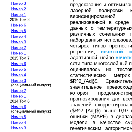
Номер 3
предсказания и оптимиза
Номер 2
лазерной полировки 
Номер 1
верифицированной к
2016 Том 8
реализованной в среде
Номер 6
данных о температурны
Номер 5
различных сочетаниях т
Номер 4
набор данных использова
Номер 3
четырех типов прогност
Номер 2
регрессии,
нечеткой
с
Номер 1
адаптивной нейро-
нечет
2015 Том 7
сети типа многослойный п
Номер 6
оценивалось на тесто
Номер 5
статистических метр
Номер 4
$R^2_{Adj}$. Сравнит
Номер 3
(специальный выпуск)
значительное превосхо
Номер 2
которая продемонстр
Номер 1
прогнозирования для все
2014 Том 6
значений скорректирова
Номер 6
($R^2_{Adj}$) выше 0,97
(специальный выпуск)
ошибки (МАРЕ) в диапаз
Номер 5
модели в качестве су
Номер 4
генетическим алгоритмо
Номер 3