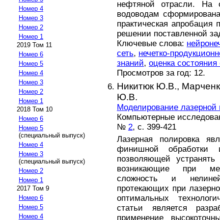
нефтяной отрасли. На 
Номер 4
водоводам сформирована
Номер 3
практическая апробация 
Номер 2
решении поставленной за
Номер 1
Ключевые слова:
нейроне
2019 Том 11
сеть
,
нечетко-продукционн
Номер 6
знаний
,
оценка состояния
Номер 5
Просмотров за год: 12.
Номер 4
Номер 3
Никитюк Ю.В.,
Марченк
Номер 2
Ю.В.
Номер 1
Моделирование лазерной 
2018 Том 10
Компьютерные исследовани
Номер 6
№
2
, с. 399-421
Номер 5
(специальный выпуск)
Лазерная полировка явл
Номер 4
финишной обработки и
Номер 3
позволяющей устранять 
(специальный выпуск)
возникающие при мех
Номер 2
сложность и нелиней
Номер 1
протекающих при лазерно
2017 Том 9
оптимальных технолог
Номер 6
статьи является разра
Номер 5
Номер 4
применение высокоточн