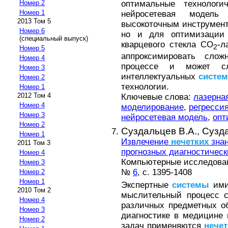
оптимальные технологич
Номер 2
Номер 1
нейросетевая модел
2013 Том 5
высокоточным инструмент
Номер 6
но и для оптимизации 
(специальный выпуск)
кварцевого стекла СО
-л
2
Номер 5
аппроксимировать сло
Номер 4
процессе и может сл
Номер 3
интеллектуальных
систем
Номер 2
технологии.
Номер 1
2012 Том 4
Ключевые слова:
лазерна
Номер 4
моделирование
,
регресси
Номер 3
нейросетевая модель
,
опт
Номер 2
Суздальцев В.А.,
Сузда
Номер 1
Извлечение
нечетких
знан
2011 Том 3
прогнозных диагностичес
Номер 4
Компьютерные исследовани
Номер 3
№
6
, с. 1395-1408
Номер 2
Номер 1
Экспертные
системы
ими
2010 Том 2
мыслительный процесс с
Номер 4
различных предметных об
Номер 3
диагностике в медицине
Номер 2
задач применяются
нечет