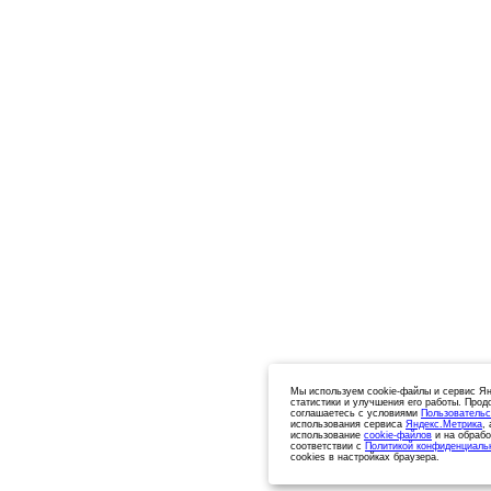
Мы используем cookie-файлы и сервис Ян
статистики и улучшения его работы. Прод
соглашаетесь с условиями
Пользовательс
использования сервиса
Яндекс.Метрика
,
использование
cookie-файлов
и на обрабо
соответствии с
Политикой конфиденциаль
cookies в настройках браузера.