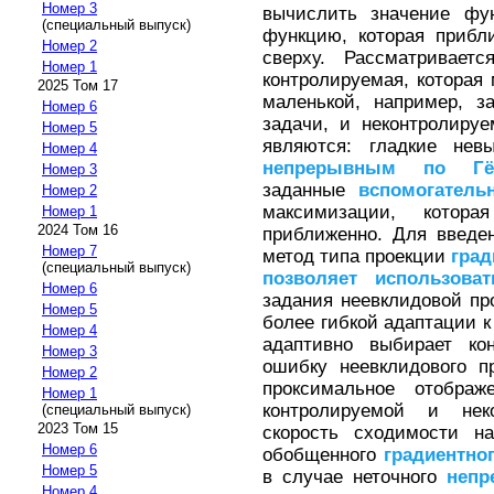
Номер 3
вычислить значение ф
(специальный выпуск)
функцию, которая прибл
Номер 2
сверху. Рассматривает
Номер 1
контролируемая, которая 
2025 Том 17
маленькой, например, 
Номер 6
задачи, и неконтролиру
Номер 5
являются: гладкие не
Номер 4
непрерывным
по
Г
Номер 3
заданные
вспомогатель
Номер 2
максимизации, кото
Номер 1
2024 Том 16
приближенно. Для введе
Номер 7
метод типа проекции
град
(специальный выпуск)
позволяет
использоват
Номер 6
задания неевклидовой пр
Номер 5
более гибкой адаптации к
Номер 4
адаптивно выбирает ко
Номер 3
ошибку неевклидового пр
Номер 2
проксимальное отобра
Номер 1
контролируемой и нек
(специальный выпуск)
2023 Том 15
скорость сходимости н
Номер 6
обобщенного
градиентно
Номер 5
в случае неточного
непр
Номер 4