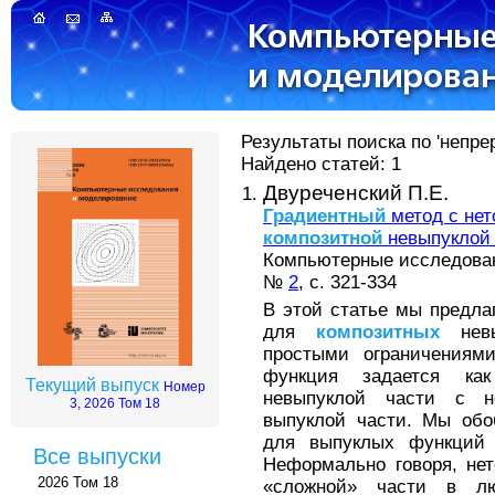
Результаты поиска по 'непре
Найдено статей: 1
Двуреченский П.Е.
Градиентный
метод с нет
композитной
невыпуклой
Компьютерные исследовани
№
2
, с. 321-334
В этой статье мы предла
для
композитных
невы
простыми ограничениям
функция задается ка
Текущий выпуск
Номер
невыпуклой части с н
3, 2026 Том 18
выпуклой части. Мы о
для выпуклых функций 
Все выпуски
Неформально говоря, нет
2026 Том 18
«сложной» части в л