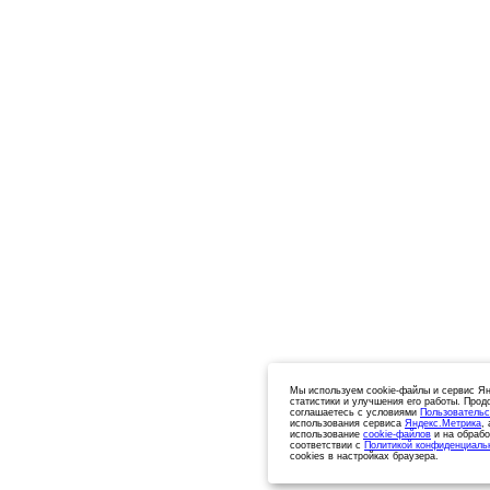
Мы используем cookie-файлы и сервис Ян
статистики и улучшения его работы. Прод
соглашаетесь с условиями
Пользовательс
использования сервиса
Яндекс.Метрика
,
использование
cookie-файлов
и на обрабо
соответствии с
Политикой конфиденциаль
cookies в настройках браузера.