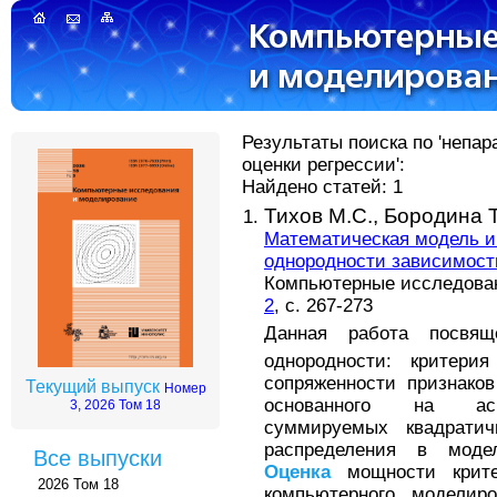
Результаты поиска по 'непа
оценки регрессии':
Найдено статей: 1
Тихов М.С.,
Бородина Т
Математическая модель и
однородности зависимос
Компьютерные исследовани
2
, с. 267-273
Данная работа посвящ
однородности: критерия
сопряженности признаков
Текущий выпуск
Номер
основанного на асим
3, 2026 Том 18
суммируемых квадрати
распределения в моде
Все выпуски
Оценка
мощности крите
2026 Том 18
компьютерного моделир