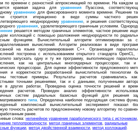
м по времени с разностной аппроксимацией по времени. На каждом ш
ается краевая задача для
уравнения
Пуассона, соответствующ
одному
уравнению
для фиксированного момента времени. Решение та
ачи строится итерационно в виде суммы частного решен
влетворяющего неоднородному
уравнению
, и решения соответствующ
ородного
уравнения
, удовлетворяющего граничным условиям. Однород
внение
решается методом граничных элементов, частное решение ище
одом коллокаций с помощью разложения неоднородности по радиаль
исным функциям. Вычислительный алгоритм оптимизирован за с
параллеливания вычислений. Алгоритм реализован в виде програм
исанной на языке программирования С++. Организация параллель
ислений построена с использованием открытого стандарта OpenCL, 
волило запускать одну и ту же программу, выполняющую параллель
исления, как на центральных многоядерных процессорах, так и
фических процессорах. Для оценки эффективности предложенного мет
ения и корректности разработанной вычислительной технологии б
ены тестовые примеры. Результаты расчетов сравнивались ка
естными точными решениями, так и с данными, полученными автор
ее в других работах. Проведена оценка точности решений и врем
ведения расчетов. Проведен анализ эффективности использова
личных систем радиальных базисных функций для решения за
сматриваемого
типа
. Определена наиболее подходящая система функц
веденный комплексный вычислительный эксперимент показал бо
кую точность расчетов по предложенному новому алгоритму по сравне
зработанным ранее.
чевые слова:
нелинейное уравнение параболического типа с источником
,
нение теплопроводности
,
метод граничных элементов
,
радиальные
исные функции
,
метод двойственной взаимности
,
метод коллокаций
.