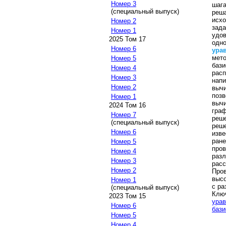
Номер 3
шага
(специальный выпуск)
реш
исх
Номер 2
зад
Номер 1
удо
2025 Том 17
одн
Номер 6
ура
мет
Номер 5
баз
Номер 4
рас
Номер 3
нап
Номер 2
выч
поз
Номер 1
выч
2024 Том 16
гра
Номер 7
реш
(специальный выпуск)
реш
Номер 6
изв
ран
Номер 5
про
Номер 4
раз
Номер 3
рас
Номер 2
Про
высо
Номер 1
с ра
(специальный выпуск)
Клю
2023 Том 15
урав
Номер 6
баз
Номер 5
Номер 4