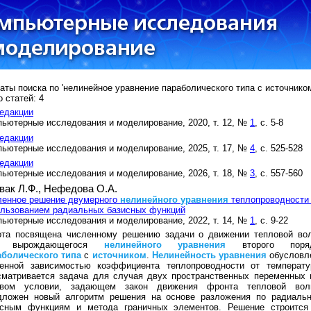
аты поиска по 'нелинейное уравнение параболического типа с источником
 статей: 4
едакции
ьютерные исследования и моделирование, 2020, т. 12, №
1
, с. 5-8
едакции
ьютерные исследования и моделирование, 2025, т. 17, №
4
, с. 525-528
едакции
ьютерные исследования и моделирование, 2026, т. 18, №
3
, с. 557-560
вак Л.Ф.,
Нефедова О.А.
ленное решение двумерного
нелинейного
уравнения
теплопроводности
ользованием радиальных базисных функций
ьютерные исследования и моделирование, 2022, т. 14, №
1
, с. 9-22
ота посвящена численному решению задачи о движении тепловой во
я вырождающегося
нелинейного
уравнения
второго поря
аболического
типа
с
источником
.
Нелинейность
уравнения
обусловл
пенной зависимостью коэффициента теплопроводности от температу
сматривается задача для случая двух пространственных переменных 
евом условии, задающем закон движения фронта тепловой вол
дложен новый алгоритм решения на основе разложения по радиаль
исным функциям и метода граничных элементов. Решение строится