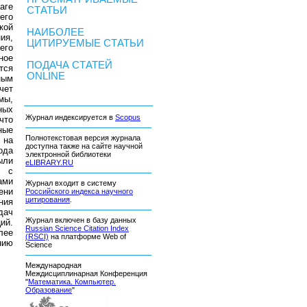
аге
СТАТЬИ
его
кой
НАИБОЛЕЕ
ия,
ЦИТИРУЕМЫЕ СТАТЬИ
его
ное
ПОДАЧА СТАТЕЙ
тся
ONLINE
ным
чет
мы,
ных
Журнал индексируется в
Scopus
что
ные
Полнотекстовая версия журнала
 на
доступна также на сайте научной
ода
электронной библиотеки
ыли
eLIBRARY.RU
к с
ами
Журнал входит в систему
ени
Российского индекса научного
цитирования
.
ния
дач
Журнал включен в базу данных
ий.
Russian Science Citation Index
лее
(RSCI)
на платформе Web of
нию
Science
Международная
Междисциплинарная Конференция
"
Математика. Компьютер.
Образование
"