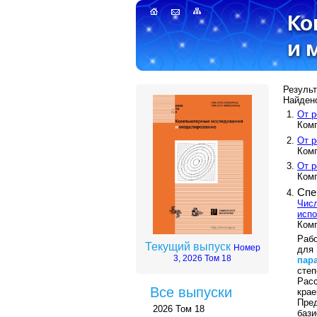
Результ
Найдено
От р
Комп
От р
Комп
От р
Комп
Спе
Чис
исп
Комп
Раб
Текущий выпуск
Номер
дл
3, 2026 Том 18
пар
сте
Рас
Все выпуски
кра
Пре
2026 Том 18
баз