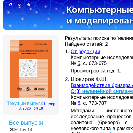
Результаты поиска по 'нелин
Найдено статей: 2
От редакции
Компьютерные исследова
№
5
, с. 673-675
Просмотров за год: 1.
Шокиров Ф.Ш.
Взаимодействие бризера 
О(3)
нелинейной
сигма
-
м
Компьютерные исследова
№
5
, с. 773-787
Текущий выпуск
Номер
3, 2026 Том 18
Методами численн
исследование процессов
Все выпуски
солитона (бризера) с 
нееловского типа в рамка
2026 Том 18