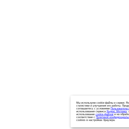
Мы используем cookie-файлы и сервис Ян
статистики и улучшения его работы. Прод
соглашаетесь с условиями
Пользовательс
использования сервиса
Яндекс.Метрика
,
использование
cookie-файлов
и на обрабо
соответствии с
Политикой конфиденциаль
cookies в настройках браузера.