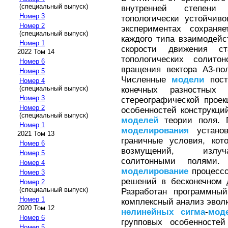
(специальный выпуск)
внутренней степени
Номер 3
топологически устойчив
Номер 2
экспериментах сохраня
(специальный выпуск)
каждого типа взаимодейс
Номер 1
скорости движения с
2022 Том 14
топологических солит
Номер 6
вращения вектора А3-по
Номер 5
Численные
модели
пост
Номер 4
(специальный выпуск)
конечных разностных 
Номер 3
стереографической проек
Номер 2
особенностей конструкц
(специальный выпуск)
моделей
теории поля. 
Номер 1
моделирования
установ
2021 Том 13
граничные условия, ко
Номер 6
возмущений, излуч
Номер 5
солитонными полями.
Номер 4
моделирование
процессо
Номер 3
решений в бесконечном 
Номер 2
(специальный выпуск)
Разработан программны
Номер 1
комплексный анализ эво
2020 Том 12
нелинейных
сигма
-
мод
Номер 6
групповых особенносте
Номер 5