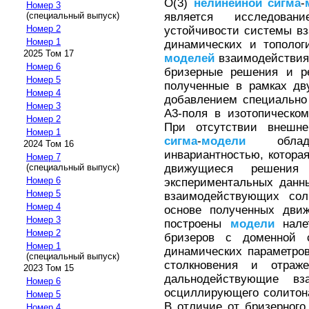
О(3)
нелинейной
сигма
-
Номер 3
является исследова
(специальный выпуск)
Номер 2
устойчивости системы в
Номер 1
динамических и тополог
2025 Том 17
моделей
взаимодействия
Номер 6
бризерные решения и р
Номер 5
полученные в рамках дв
Номер 4
добавлением специально
Номер 3
А3-поля в изотопическо
Номер 2
При отсутствии внешн
Номер 1
сигма
-
модели
облада
2024 Том 16
инвариантностью, которая
Номер 7
движущиеся решения
(специальный выпуск)
Номер 6
экспериментальных дан
Номер 5
взаимодействующих сол
Номер 4
основе полученных дви
Номер 3
построены
модели
нале
Номер 2
бризеров с доменной с
Номер 1
динамических параметро
(специальный выпуск)
столкновения и отраж
2023 Том 15
дальнодействующие вз
Номер 6
осциллирующего солитон
Номер 5
В отличие от бризерног
Номер 4