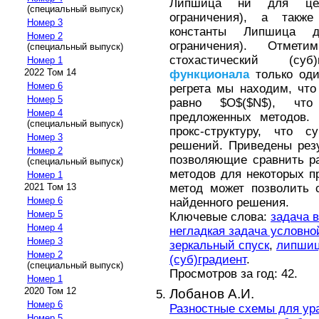
Липшица ни для це
(специальный выпуск)
ограничения), а также
Номер 3
константы Липшица 
Номер 2
ограничения). Отмет
(специальный выпуск)
стохастический (суб
Номер 1
2022 Том 14
функционала
только оди
Номер 6
регрета мы находим, что
Номер 5
равно $O$($N$), что
Номер 4
предложенных методов.
(специальный выпуск)
прокс-структуру, что 
Номер 3
решений. Приведены рез
Номер 2
позволяющие сравнить ра
(специальный выпуск)
методов для некоторых п
Номер 1
метод может позволить 
2021 Том 13
Номер 6
найденного решения.
Номер 5
Ключевые слова:
задача 
Номер 4
негладкая задача условн
Номер 3
зеркальный спуск
,
липшиц
Номер 2
(суб)градиент
.
(специальный выпуск)
Просмотров за год: 42.
Номер 1
2020 Том 12
Лобанов А.И.
Номер 6
Разностные схемы для ур
Номер 5