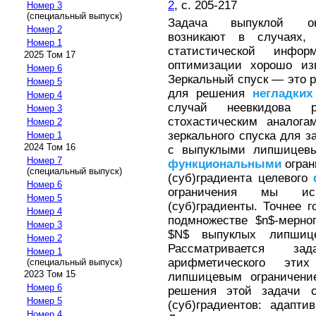
2
, с. 205-217
Номер 3
(специальный выпуск)
Задача выпуклой онл
Номер 2
возникают в случаях,
Номер 1
статистической инф
2025 Том 17
оптимизации хорошо изв
Номер 6
Зеркальный спуск — это 
Номер 5
для решения
негладких
Номер 4
случай неевкидова р
Номер 3
стохастическим аналога
Номер 2
зеркального спуска для 
Номер 1
2024 Том 16
с выпуклыми липшицевы
Номер 7
функциональными
огран
(специальный выпуск)
(суб)градиента целевого
Номер 6
ограничения мы исп
Номер 5
(суб)градиенты. Точнее г
Номер 4
подмножестве $n$-мерног
Номер 3
$N$ выпуклых липши
Номер 2
Рассматривается за
Номер 1
арифметического эт
(специальный выпуск)
2023 Том 15
липшицевым ограничени
Номер 6
решения этой задачи с
Номер 5
(суб)градиентов: адапти
Номер 4