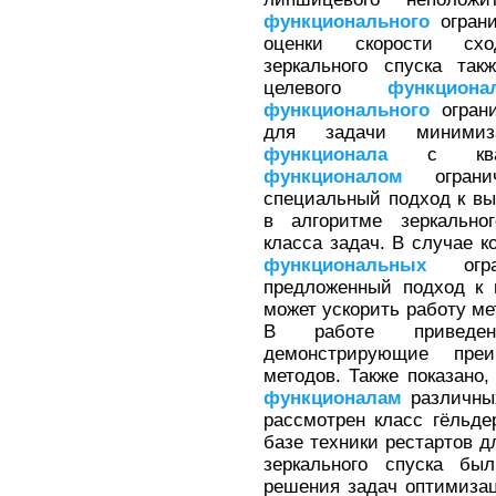
функционального
ограни
оценки скорости схо
зеркального спуска так
целевого
функциона
функционального
ограни
для задачи минимиза
функционала
с квази
функционалом
огранич
специальный подход к вы
в алгоритме зеркально
класса задач. В случае к
функциональных
огран
предложенный подход к 
может ускорить работу ме
В работе приведен
демонстрирующие преи
методов. Также показано
функционалам
различных
рассмотрен класс гёльд
базе техники рестартов д
зеркального спуска бы
решения задач оптимиза