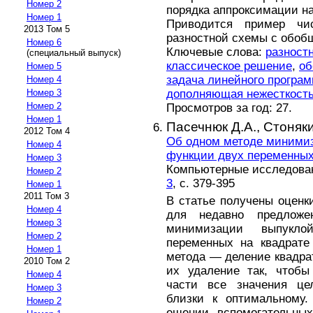
Номер 2
порядка аппроксимации на
Номер 1
Приводится пример чи
2013 Том 5
разностной схемы с обоб
Номер 6
Ключевые слова:
разност
(специальный выпуск)
классическое решение
,
об
Номер 5
задача линейного програ
Номер 4
дополняющая нежесткост
Номер 3
Номер 2
Просмотров за год: 27.
Номер 1
Пасечнюк Д.А.,
Стоняки
2012 Том 4
Об одном методе миними
Номер 4
функции двух переменных
Номер 3
Компьютерные исследовани
Номер 2
3
, с. 379-395
Номер 1
2011 Том 3
В статье получены оценк
Номер 4
для недавно предложе
Номер 3
минимизации выпукл
Номер 2
переменных на квадрате
Номер 1
метода — деление квадра
2010 Том 2
их удаление так, чтобы
Номер 4
части все значения це
Номер 3
близки к оптимальному.
Номер 2
ешении вспомогательны