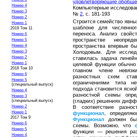
удовлетворяющие обобще
Номер 4
Компьютерные исследовани
Номер 3
№
2
, с. 181-193
Номер 2
Cтроится семейство явны
Номер 1
шаблоне для численног
2019 Том 11
переноса. Анализ свойс
Номер 6
пространстве неопред
Номер 5
пространства впервые б
Номер 4
Номер 3
Холодовым. Для исслед
Номер 2
ставилась задача линейн
Номер 1
целевой функции обычно
2018 Том 10
главном члене невязк
Номер 6
разностных схем ста
Номер 5
ограничениями типа нер
(специальный выпуск)
подхода становится ясной
Номер 4
разностной схемы опре
Номер 3
(гладких) решениях дифф
(специальный выпуск)
Номер 2
В соответствие разнос
Номер 1
функционал
, определяю
2017 Том 9
Функционал
должен быт
Номер 6
схемы. Возможно, что
Номер 5
функции — решения раз
Номер 4