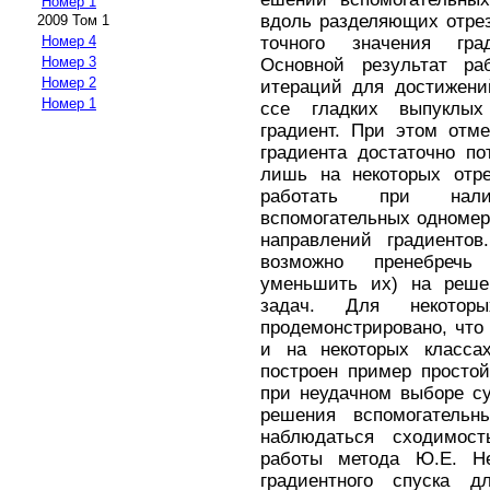
Номер 1
вдоль разделяющих отрез
2009 Том 1
точного значения гр
Номер 4
Номер 3
Основной результат ра
Номер 2
итераций для достижени
Номер 1
ссе гладких выпуклы
градиент. При этом отм
градиента достаточно по
лишь на некоторых отре
работать при нали
вспомогательных одномер
направлений градиентов
возможно пренебречь
уменьшить их) на реше
задач. Для некоторы
продемонстрировано, что
и на некоторых класс
построен пример просто
при неудачном выборе су
решения вспомогатель
наблюдаться сходимост
работы метода Ю.Е. Не
градиентного спуска д