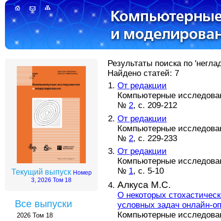
Результаты поиска по 'негла
Найдено статей: 7
От редакции
Компьютерные исследовани
№
2
, с. 209-212
От редакции
Компьютерные исследовани
№
2
, с. 229-233
От редакции
Компьютерные исследовани
№
1
, с. 5-10
Текущий выпуск
Номер
3, 2026 Том 18
Алкуса М.С.
О некоторых стохастическ
Все выпуски
условных задач онлайн-о
Компьютерные исследовани
2026 Том 18