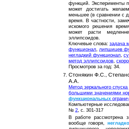
функций. Эксперименты п
может достигать желае
меньшее (в сравнении с 
время. В частности, заме
искомого решения врем
может расти медленн
эллипсоидов.
Ключевые слова:
задача 
функционал
,
липшицев ф
негладкий функционал
,
су
метод эллипсоидов
,
скор
Просмотров за год: 34.
Стонякин Ф.С.,
Степано
А.А.
Метод зеркального спуска
большими значениями но
функциональных
ограни
Компьютерные исследовани
№
2
, с. 301-317
В работе рассмотрена з
вообще говоря,
негладко
липшицевого неполож