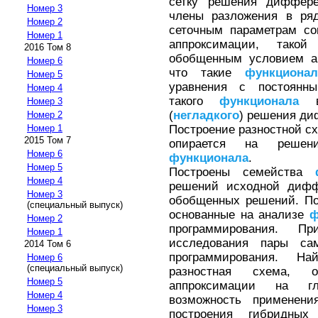
сетку решения диффере
Номер 3
члены разложения в ря
Номер 2
сеточным параметрам со
Номер 1
аппроксимации, тако
2016 Том 8
обобщенным условием ап
Номер 6
что такие
функциона
Номер 5
уравнения с постоянн
Номер 4
такого
функционала
во
Номер 3
(
негладкого
) решения ди
Номер 2
Построение разностной с
Номер 1
2015 Том 7
опирается на решен
Номер 6
функционала
.
Номер 5
Построены семейства
Номер 4
решений исходной дифф
Номер 3
обобщенных решений. По
(специальный выпуск)
основанные на анализе
ф
Номер 2
программирования. П
Номер 1
исследования пары сам
2014 Том 6
программирования. На
Номер 6
(специальный выпуск)
разностная схема, 
Номер 5
аппроксимации на гл
Номер 4
возможность применен
Номер 3
построения гибридных