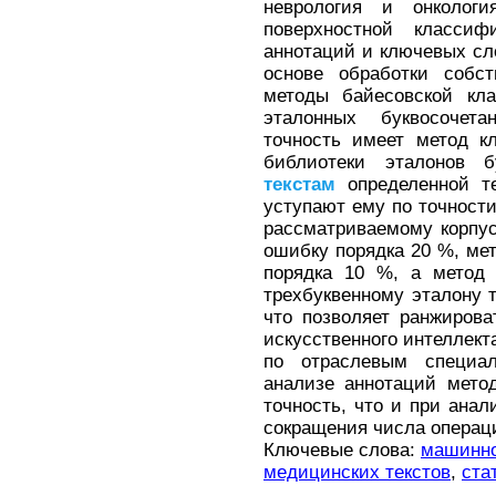
неврология и онкологи
поверхностной классиф
аннотаций и ключевых сл
основе обработки собс
методы байесовской кла
эталонных буквосочет
точность имеет метод к
библиотеки эталонов б
текстам
определенной те
уступают ему по точности
рассматриваемому корпу
ошибку порядка 20 %, ме
порядка 10 %, а метод
трехбуквенному эталону 
что позволяет ранжиров
искусственного интеллек
по отраслевым специал
анализе аннотаций мето
точность, что и при ана
сокращения числа операц
Ключевые слова:
машинно
медицинских текстов
,
ста