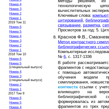
методы решения, их
Номер 4
технологическую цеп
Номер 3
вычислительных эксперим
Номер 2
Ключевые слова:
компьют
Номер 1
цитирований
,
библиограф
2019 Том 11
связывание
,
разметка
,
се
Номер 6
Просмотров за год: 5. Ци
Номер 5
Краснов Ф.В.,
Смазневи
Номер 4
Номер 3
Метод контрастного семп
Номер 2
библиографических ссыл
Номер 1
Компьютерные исследовани
2018 Том 10
№
6
, с. 1317-1336
Номер 6
В работе рассматривает
Номер 5
фрагментов с недостающ
(специальный выпуск)
Номер 4
с помощью автоматическ
Номер 3
обучения модели пр
(специальный выпуск)
семплирования, новшеств
Номер 2
контекста
ссылки с учето
Номер 1
влияющего на веро
2017 Том 9
библиографической 
Номер 6
формировалась из автом
Номер 5
фрагментов из трех пре
Номер 4