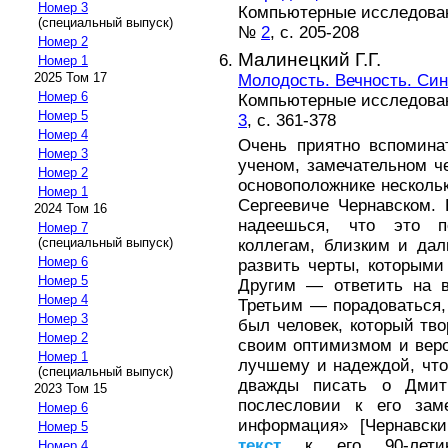
Номер 3
Компьютерные исследовани
(специальный выпуск)
№
2
, с. 205-208
Номер 2
Малинецкий Г.Г.
Номер 1
2025 Том 17
Молодость. Вечность. Син
Номер 6
Компьютерные исследовани
Номер 5
3
, с. 361-378
Номер 4
Очень приятно вспомина
Номер 3
ученом, замечательном ч
Номер 2
основоположнике нескол
Номер 1
Сергеевиче Чернавском. 
2024 Том 16
надеешься, что это п
Номер 7
(специальный выпуск)
коллегам, близким и да
Номер 6
развить черты, которыми
Номер 5
Другим — ответить на в
Номер 4
Третьим — порадоваться
Номер 3
был человек, который тво
Номер 2
своим оптимизмом и веро
Номер 1
лучшему и надеждой, что
(специальный выпуск)
дважды писать о Дмит
2023 Том 15
послесловии к его заме
Номер 6
информация» [Чернавски
Номер 5
текст
к его 90-летию
Номер 4