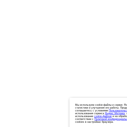
Мы используем cookie-файлы и сервис Ян
статистики и улучшения его работы. Прод
соглашаетесь с условиями
Пользовательс
использования сервиса
Яндекс.Метрика
,
использование
cookie-файлов
и на обрабо
соответствии с
Политикой конфиденциаль
cookies в настройках браузера.