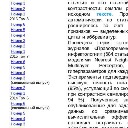
ссылки» и «со ссылкой
Номер 3
контрастности: семплы 
Номер 2
исходном
тексте
. Про
Номер 1
2016 Том 8
автоматически по стат
Номер 6
расширялось за счет к
Номер 5
признаков — выделенны
Номер 4
цитат и аббревиатур.
Номер 3
Проведена серия экс
Номер 2
журналов «Правоприме
Номер 1
инфектологии» (684 стат
2015 Том 7
моделями Nearest Neigh
Номер 6
Multilayer Perceptr
Номер 5
гиперпараметров для кажд
Номер 4
Эксперименты подтверди
Номер 3
высокую точность пока
(специальный выпуск)
(95%), уступающий по ско
Номер 2
Номер 1
при контрастном семплиро
2014 Том 6
94 %). Полученные зна
Номер 6
опубликованные для зад
(специальный выпуск)
данных со сравнимым
Номер 5
вычислительная эффек
Номер 4
позволяет встраиват
Номер 3