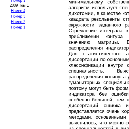
Номер 1
минимальному собствен
2009 Том 1
алгоритм использует спе
Номер 4
дихотомии, в качестве ко
Номер 3
квадрата резольвенты с
Номер 2
окружности заданного р
Номер 1
Стремление интеграла в
приближении контура 
значению матрицы. 
распределения индикато
Для статистического 
диссертации по основным
классификации внутри 
специальность. Выя
распределения косинуса 
гуманитарных специальн
поэтому могут быть форм
индикатора без ошибк
особенно большой, тем 
диссертаций ошибка 
представляется очень хо
методами, основанными 
выяснилось, что можно с
из специальностей в ви