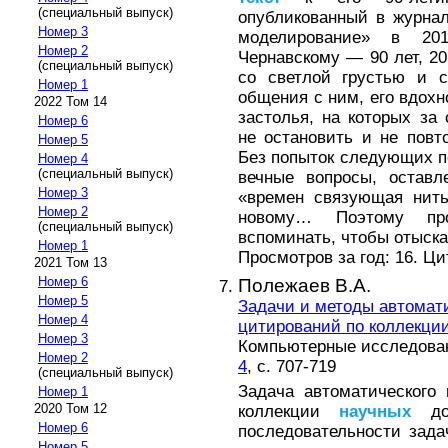
(специальный выпуск)
опубликованный в журна
Номер 3
моделирование» в 20
Номер 2
Чернавскому — 90 лет, 20
(специальный выпуск)
со светлой грустью и с
Номер 1
общения с ним, его вдох
2022 Том 14
застолья, на которых за
Номер 6
не остановить и не повт
Номер 5
Без попыток следующих по
Номер 4
(специальный выпуск)
вечные вопросы, оставл
Номер 3
«времен связующая нить
Номер 2
новому… Поэтому про
(специальный выпуск)
вспоминать, чтобы отыска
Номер 1
Просмотров за год: 16. Ц
2021 Том 13
Номер 6
Полежаев В.А.
Номер 5
Задачи и методы автомати
Номер 4
цитирований по коллекци
Номер 3
Компьютерные исследовани
Номер 2
4
, с. 707-719
(специальный выпуск)
Задача автоматического
Номер 1
2020 Том 12
коллекции
научных
док
Номер 6
последовательности зада
Номер 5