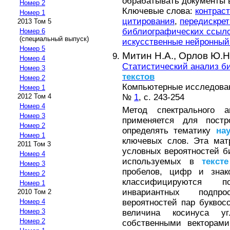
обрабатывать документы 
Номер 2
Ключевые слова:
контрас
Номер 1
цитирования
,
передискре
2013 Том 5
библиографических ссыл
Номер 6
(специальный выпуск)
искусственные нейронный
Номер 5
Митин Н.А.,
Орлов Ю.Н
Номер 4
Статистический анализ б
Номер 3
текстов
Номер 2
Компьютерные исследовани
Номер 1
№
1
, с. 243-254
2012 Том 4
Номер 4
Метод спектрального а
Номер 3
применяется для постр
Номер 2
определять тематику
на
Номер 1
ключевых слов. Эта мат
2011 Том 3
условных вероятностей б
Номер 4
используемых в
тексте
Номер 3
пробелов, цифр и знак
Номер 2
классифицируются 
Номер 1
инвариантных подпр
2010 Том 2
вероятностей пар буквос
Номер 4
Номер 3
величина косинуса 
Номер 2
собственными векторам