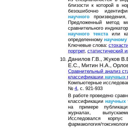
близости к которой в н
безошибочно идентифи
научного
произведения,
Предложенный метод мо
сравнительного индикато
научного
текста
или ка
определенному
научному
Ключевые слова:
стохаст
портрет
,
статистический и
Данилов Г.В.,
Жуков В.
Е.С.,
Митин Н.А.,
Орлов
Сравнительный анализ ст
классификации
научных
Компьютерные исследовани
№
4
, с. 921-933
В работе проведено срав
классификации
научных
на примере публикац
журналах, выпускаем
Исследовался корпу
фармакология/токсиколо