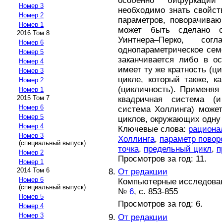
особенно бифуркации
Номер 3
необходимо знать свойст
Номер 2
параметров, поворачива
Номер 1
может быть сделано 
2016 Том 8
Уинтнера–Перко, сог
Номер 6
однопараметрическое сем
Номер 5
заканчивается либо в ос
Номер 4
имеет ту же кратность (ц
Номер 3
цикле, который также, к
Номер 2
(цикличность). Применяя
Номер 1
2015 Том 7
квадричная система (и
Номер 6
система Холлинга) може
Номер 5
циклов, окружающих одну 
Номер 4
Ключевые слова:
рациона
Номер 3
Холлинга
,
параметр повор
(специальный выпуск)
точка
,
предельный цикл
,
п
Номер 2
Просмотров за год: 11.
Номер 1
2014 Том 6
От редакции
Номер 6
Компьютерные исследова
(специальный выпуск)
№
6
, с. 853-855
Номер 5
Просмотров за год: 6.
Номер 4
Номер 3
От редакции