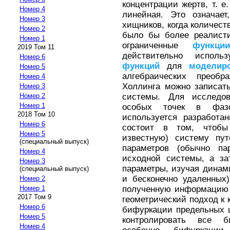
концентрации жертв, т. е
Номер 4
линейная. Это означае
Номер 3
хищников, когда количест
Номер 2
было бы более реалисти
Номер 1
ограниченные
функции
2019 Том 11
действительно испол
Номер 6
функций
для
моделир
Номер 5
алгебраических преобр
Номер 4
Холлинга можно записат
Номер 3
системы. Для исследов
Номер 2
Номер 1
особых точек в фазо
2018 Том 10
используется разработа
Номер 6
состоит в том, чтобы
Номер 5
известную) систему пу
(специальный выпуск)
параметров (обычно па
Номер 4
исходной системы, а за
Номер 3
параметры, изучая динами
(специальный выпуск)
и бесконечно удаленных
Номер 2
полученную информацию 
Номер 1
2017 Том 9
геометрический подход к 
Номер 6
бифуркации предельных 
Номер 5
контролировать все б
Номер 4