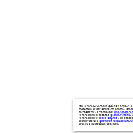
Мы используем cookie-файлы и сервис Ян
статистики и улучшения его работы. Прод
соглашаетесь с условиями
Пользовательс
использования сервиса
Яндекс.Метрика
,
использование
cookie-файлов
и на обрабо
соответствии с
Политикой конфиденциаль
cookies в настройках браузера.