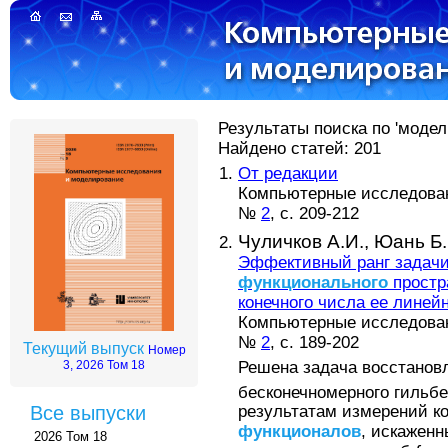
Результаты поиска по 'модел
Найдено статей: 201
От редакции
Компьютерные исследова
№
2
, с. 209-212
Чуличков А.И.,
Юань Б.
Эффективный ранг задачи
функционального
простр
конечного числа ее лине
Компьютерные исследова
№
2
, с. 189-202
Текущий выпуск
Номер
Решена задача восстанов
3, 2026 Том 18
бесконечномерного гильб
Все выпуски
результатам измерений ко
функционалов
, искажен
2026 Том 18