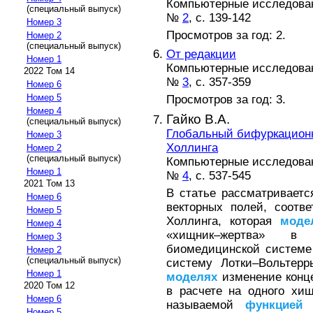
Компьютерные исследова
(специальный выпуск)
№
2
, с. 139-142
Номер 3
Просмотров за год: 2.
Номер 2
(специальный выпуск)
От редакции
Номер 1
Компьютерные исследова
2022 Том 14
№
3
, с. 357-359
Номер 6
Номер 5
Просмотров за год: 3.
Номер 4
Гайко В.А.
(специальный выпуск)
Глобальный бифуркацион
Номер 3
Холлинга
Номер 2
(специальный выпуск)
Компьютерные исследова
Номер 1
№
4
, с. 537-545
2021 Том 13
В статье рассматриваетс
Номер 6
векторных полей, соотв
Номер 5
Холлинга, которая
моде
Номер 4
«хищник–жертва» в
Номер 3
биомедицинской системе
Номер 2
(специальный выпуск)
систему Лотки–Вольтерр
Номер 1
моделях
изменение конц
2020 Том 12
в расчете на одного хищ
Номер 6
называемой
функцией
о
Номер 5