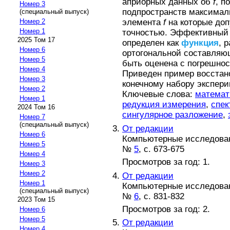
априорных данных об
f
, п
Номер 3
подпространств максимал
(специальный выпуск)
Номер 2
элемента
f
на которые доп
Номер 1
точностью. Эффективный 
2025 Том 17
определен как
функция
, 
Номер 6
ортогональной составля
Номер 5
быть оценена с погрешнос
Номер 4
Приведен пример восстан
Номер 3
конечному набору экспер
Номер 2
Ключевые слова:
математ
Номер 1
редукция измерения
,
спек
2024 Том 16
сингулярное разложение
,
Номер 7
(специальный выпуск)
От редакции
Номер 6
Компьютерные исследова
Номер 5
№
5
, с. 673-675
Номер 4
Просмотров за год: 1.
Номер 3
Номер 2
От редакции
Номер 1
Компьютерные исследова
(специальный выпуск)
№
6
, с. 831-832
2023 Том 15
Просмотров за год: 2.
Номер 6
Номер 5
От редакции
Номер 4