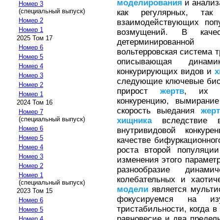
моделирования
и анализ
Номер 3
(специальный выпуск)
как регулярных, так
Номер 2
взаимодействующих поп
Номер 1
возмущений. В качес
2025 Том 17
детерминированн
Номер 6
вольтерровская система 
Номер 5
описывающая дина
Номер 4
конкурирующих видов и
х
Номер 3
следующие ключевые био
Номер 2
прирост
жертв
, их в
Номер 1
конкуренцию, вымиран
2024 Том 16
скорость выедания
жер
Номер 7
(специальный выпуск)
хищника
вследствие 
Номер 6
внутривидовой конку
Номер 5
качестве бифуркационног
Номер 4
роста второй популяци
Номер 3
изменения этого парамет
Номер 2
разнообразие динами
Номер 1
колебательных и хаотич
(специальный выпуск)
модели
является мульти
2023 Том 15
фокусируемся на изу
Номер 6
тристабильности, когда 
Номер 5
равновесие и два предел
Номер 4