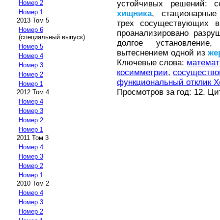
устойчивых решений: 
Номер 2
Номер 1
хищника
, стационарные
2013 Том 5
трех сосуществующих в
Номер 6
проанализировано разру
(специальный выпуск)
долгое установлени
Номер 5
вытеснением одной из
же
Номер 4
Ключевые слова:
математ
Номер 3
косимметрии
,
сосущество
Номер 2
функциональный отклик Х
Номер 1
Просмотров за год: 12. Ц
2012 Том 4
Номер 4
Номер 3
Номер 2
Номер 1
2011 Том 3
Номер 4
Номер 3
Номер 2
Номер 1
2010 Том 2
Номер 4
Номер 3
Номер 2