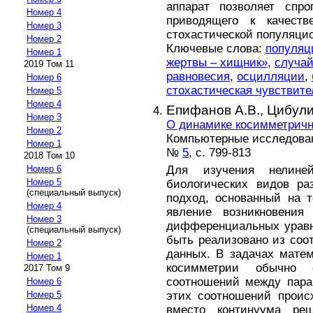
аппарат позволяет спро
Номер 4
приводящего к качест
Номер 3
стохастической популяци
Номер 2
Ключевые слова:
популяц
Номер 1
жертвы – хищник»
,
случа
2019 Том 11
равновесия
,
осцилляции
,
Номер 6
стохастическая чувствите
Номер 5
Номер 4
Епифанов А.В.,
Цибули
Номер 3
О динамике косимметрич
Номер 2
Компьютерные исследова
Номер 1
№
5
, с. 799-813
2018 Том 10
Для изучения нелине
Номер 6
Номер 5
биологических видов ра
(специальный выпуск)
подход, основанный на 
Номер 4
явление возникновения
Номер 3
дифференциальных уравн
(специальный выпуск)
быть реализовано из соо
Номер 2
данных. В задачах матем
Номер 1
косимметрии обычно 
2017 Том 9
соотношений между пара
Номер 6
этих соотношений проис
Номер 5
Номер 4
вместо континуума реш