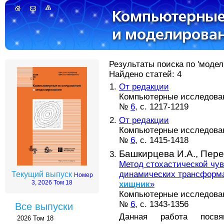
Результаты поиска по 'модел
Найдено статей: 4
От редакции
Компьютерные исследова
№
6
, с. 1217-1219
От редакции
Компьютерные исследова
№
6
, с. 1415-1418
Башкирцева И.А.,
Пере
Метод стохастической чув
динамических трансформ
Текущий выпуск
Номер
3, 2026 Том 18
хищник
»
Компьютерные исследова
№
6
, с. 1343-1356
Все выпуски
Данная работа посвя
2026 Том 18