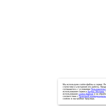
Мы используем cookie-файлы и сервис Ян
статистики и улучшения его работы. Прод
соглашаетесь с условиями
Пользовательс
использования сервиса
Яндекс.Метрика
,
использование
cookie-файлов
и на обрабо
соответствии с
Политикой конфиденциаль
cookies в настройках браузера.