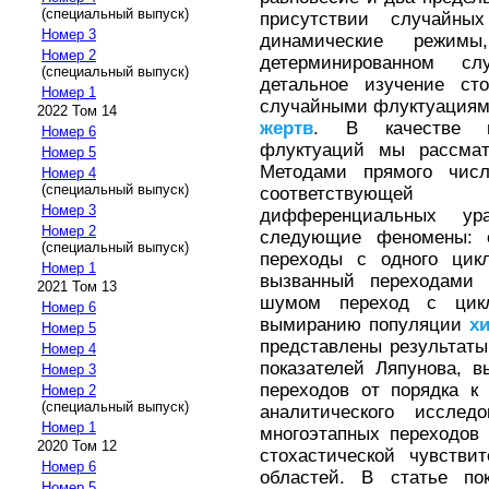
(специальный выпуск)
присутствии случайны
Номер 3
динамические режи
Номер 2
детерминированном с
(специальный выпуск)
детальное изучение сто
Номер 1
случайными флуктуациями
2022 Том 14
жертв
. В качестве 
Номер 6
флуктуаций мы рассмат
Номер 5
Методами прямого чис
Номер 4
(специальный выпуск)
соответствующей 
Номер 3
дифференциальных ур
Номер 2
следующие феномены: о
(специальный выпуск)
переходы с одного цикл
Номер 1
вызванный переходами 
2021 Том 13
шумом переход с цикл
Номер 6
вымиранию популяции
х
Номер 5
представлены результат
Номер 4
показателей Ляпунова, 
Номер 3
переходов от порядка к
Номер 2
(специальный выпуск)
аналитического иссле
Номер 1
многоэтапных переходов
2020 Том 12
стохастической чувстви
Номер 6
областей. В статье пок
Номер 5