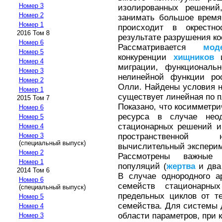
Номер 3
изолированных решений
Номер 2
занимать большое время
Номер 1
происходит в окрестно
2016 Том 8
результате разрушения к
Номер 6
Рассматривается
мод
Номер 5
конкуренции
хищников
Номер 4
миграции, функциональн
Номер 3
нелинейной функции р
Номер 2
Олли. Найдены условия н
Номер 1
существует линейная по 
2015 Том 7
Показано, что косимметри
Номер 6
ресурса в случае неод
Номер 5
стационарных решений и
Номер 4
пространственной н
Номер 3
(специальный выпуск)
вычислительный эксперим
Номер 2
Рассмотрены важные 
Номер 1
популяций (
жертва
и дв
2014 Том 6
В случае однородного а
Номер 6
семейств стационарны
(специальный выпуск)
предельных циклов от т
Номер 5
семейства. Для системы
Номер 4
области параметров, при 
Номер 3