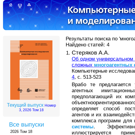
Результаты поиска по 'много
Найдено статей: 4
Стеряков А.А.
Об одном универсальном 
сложных
многоагентных
Компьютерные исследовани
4
, с. 513-523
Врабо те предлагается 
агентных имитацио
предполагающий их ком
объектноориентирован
Текущий выпуск
Номер
определяет способ пос
3, 2026 Том 18
агентов и их взаимодейст
комплекса программ для
Все выпуски
системы
. Эффективн
2026 Том 18
иллюстрируется при