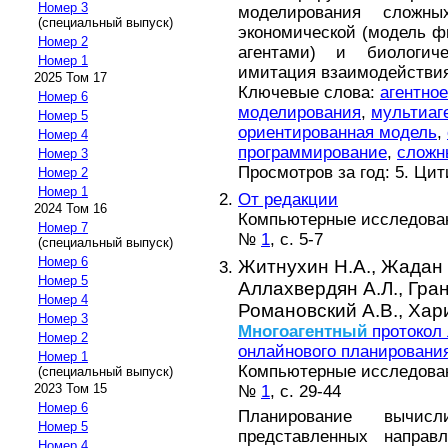
Номер 3
моделирования слож
(специальный выпуск)
экономической (модель ф
Номер 2
агентами) и биологичес
Номер 1
имитация взаимодействия
2025 Том 17
Ключевые слова:
агентно
Номер 6
моделирования
,
мультиаг
Номер 5
ориентированная модель
,
Номер 4
программирование
,
сложн
Номер 3
Просмотров за год: 5. Ци
Номер 2
Номер 1
От редакции
2024 Том 16
Компьютерные исследовани
Номер 7
№
1
, с. 5-7
(специальный выпуск)
Номер 6
Житнухин Н.А.,
Жадан 
Номер 5
Аллахвердян А.Л.,
Гран
Номер 4
Романовский А.В.,
Хари
Номер 3
Многоагентный
протокол 
Номер 2
онлайнового планировани
Номер 1
Компьютерные исследовани
(специальный выпуск)
2023 Том 15
№
1
, с. 29-44
Номер 6
Планирование вычисл
Номер 5
представленных направ
Номер 4