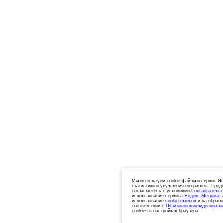
Мы используем cookie-файлы и сервис Ян
статистики и улучшения его работы. Прод
соглашаетесь с условиями
Пользовательс
использования сервиса
Яндекс.Метрика
,
использование
cookie-файлов
и на обрабо
соответствии с
Политикой конфиденциаль
cookies в настройках браузера.