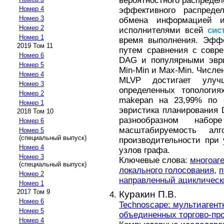
вероятностного распредел
Номер 4
эффективного распреде
Номер 3
обмена информацией и
Номер 2
исполнителями всей
сис
Номер 1
время выполнения. Эффе
2019 Том 11
путем сравнения с совр
Номер 6
DAG и популярными эври
Номер 5
Min-Min и Max-Min. Числе
Номер 4
MLVP достигает улу
Номер 3
определенных топология
Номер 2
makepan на 23,99% по 
Номер 1
эвристика планирования 
2018 Том 10
разнообразном набо
Номер 6
масштабируемость алг
Номер 5
(специальный выпуск)
производительности при
Номер 4
узлов графа.
Номер 3
Ключевые слова:
многоаг
(специальный выпуск)
локального голосования
,
п
Номер 2
направленный ациклическ
Номер 1
2017 Том 9
Куракин П.В.
Номер 6
Technoscape: мультиагент
Номер 5
объединенных торгово-пр
Номер 4