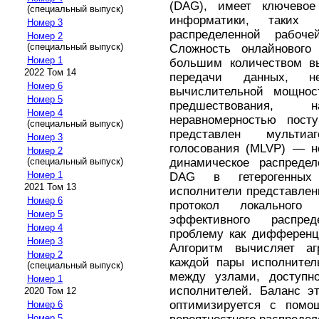
(DAG), имеет ключевое
(специальный выпуск)
информатики, таких 
Номер 3
распределенной рабоч
Номер 2
(специальный выпуск)
Сложность онлайнового
Номер 1
большим количеством вы
2022 Том 14
передачи данных, н
Номер 6
вычислительной мощност
Номер 5
предшествования,
Номер 4
неравномерностью пост
(специальный выпуск)
представлен мультиа
Номер 3
голосования (MLVP) — н
Номер 2
динамическое распредел
(специальный выпуск)
Номер 1
DAG в гетерогенных 
2021 Том 13
исполнители представлен
Номер 6
протокол локального
Номер 5
эффективного распре
Номер 4
проблему как дифференц
Номер 3
Алгоритм вычисляет а
Номер 2
каждой пары исполнител
(специальный выпуск)
между узлами, доступно
Номер 1
исполнителей. Баланс э
2020 Том 12
оптимизируется с помощ
Номер 6
Номер 5