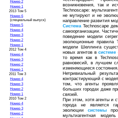
Номер 2
возникновения, так и ис
Номер 1
Technoscape: мультиаген
2013 Том 5
не мутируют и не эволюц
Номер 6
(специальный выпуск)
направление развития мо
Номер 5
Система
Technoscape дем
Номер 4
самоорганизации. Частич
Номер 3
поведение модели сегре
Номер 2
эволюционные правила T
Номер 1
модели Шеллинга сущест
2012 Том 4
новых агентов в
системе
Номер 4
то время как в Technos
Номер 3
равновесий, в лучшем с
Номер 2
изменяющиеся состояния
Номер 1
Нетривиальный результ
2011 Том 3
контрастирующий с модел
Номер 4
том, что агенты проявл
Номер 3
больших городах даже пр
Номер 2
связей.
Номер 1
2010 Том 2
При этом, хотя агенты и 
Номер 4
города не является га
Номер 3
эволюции
системы
прои
Номер 2
мультиагентная модель