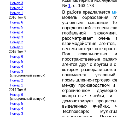
Компьютерные исследовани
Номер 3
№
1
, с. 163-178
Номер 2
В работе предлагается
мн
Номер 1
модель образования г
2016 Том 8
условным названием Te
Номер 6
определенной степени сч
Номер 5
Номер 4
глобальной экономи
Номер 3
рассматривает очень
Номер 2
взаимодействия агентов
Номер 1
весьма интересные прост
2015 Том 7
Под локальностью и
Номер 6
пространственные харак
Номер 5
агентов друг с другом и 
Номер 4
котором разворачиваетс
Номер 3
понимается условн
(специальный выпуск)
промышленно-торговая ф
Номер 2
между производством и 
Номер 1
2014 Том 6
ограниченном двумерн
Номер 6
квадратные ячейки, и
(специальный выпуск)
демонстрирует процессы
Номер 5
выделенных ячейках, ч
Номер 4
Technoscape: мульт
Номер 3
«сетигородов». Проис