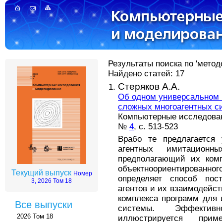
Результаты поиска по 'метод
Найдено статей: 17
Стеряков А.А.
Об одном универсальном 
сложных многоагентных с
Компьютерные исследова
№
4
, с. 513-523
Врабо те предлагается 
агентных имитационн
предполагающий их ком
объектноориентирован
Текущий выпуск
Номер
определяет способ пос
3, 2026 Том 18
агентов и их взаимодейст
комплекса программ для
Все выпуски
системы. Эффективн
2026 Том 18
иллюстрируется при