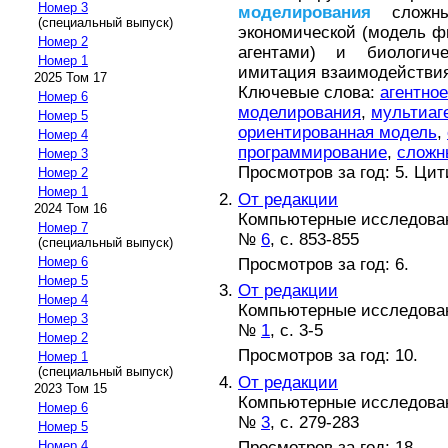
Номер 3
моделирования
сложны
(специальный выпуск)
экономической (модель ф
Номер 2
агентами) и биологичес
Номер 1
имитация взаимодействия
2025 Том 17
Ключевые слова:
агентно
Номер 6
моделирования
,
мультиаг
Номер 5
ориентированная модель
,
Номер 4
программирование
,
сложн
Номер 3
Просмотров за год: 5. Ци
Номер 2
Номер 1
От редакции
2024 Том 16
Компьютерные исследова
Номер 7
№
6
, с. 853-855
(специальный выпуск)
Номер 6
Просмотров за год: 6.
Номер 5
От редакции
Номер 4
Компьютерные исследова
Номер 3
№
1
, с. 3-5
Номер 2
Просмотров за год: 10.
Номер 1
(специальный выпуск)
От редакции
2023 Том 15
Компьютерные исследова
Номер 6
№
3
, с. 279-283
Номер 5
Просмотров за год: 18.
Номер 4