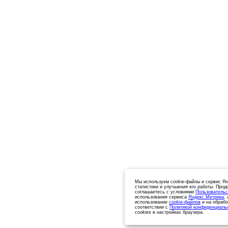
Мы используем cookie-файлы и сервис Ян
статистики и улучшения его работы. Прод
соглашаетесь с условиями
Пользовательс
использования сервиса
Яндекс.Метрика
,
использование
cookie-файлов
и на обрабо
соответствии с
Политикой конфиденциаль
cookies в настройках браузера.