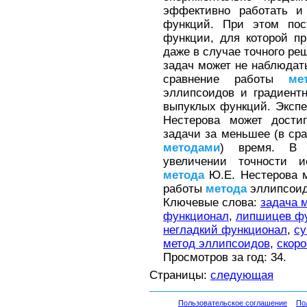
эффективно работать и 
функций. При этом по
функции, для которой п
даже в случае точного р
задач может не наблюда
сравнение работы
ме
эллипсоидов и градиентн
выпуклых функций. Экспе
Нестерова может дости
задачи за меньшее (в ср
методами
) время. В ч
увеличении точности 
метода
Ю.Е. Нестерова м
работы
метода
эллипсоид
Ключевые слова:
задача 
функционал
,
липшицев ф
негладкий функционал
,
су
метод эллипсоидов
,
скор
Просмотров за год: 34.
Страницы:
следующая
Пользовательское соглашение
По