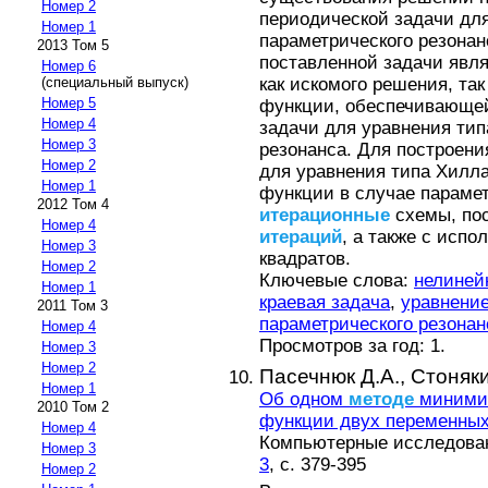
Номер 2
периодической задачи для
Номер 1
параметрического резонан
2013 Том 5
поставленной задачи явл
Номер 6
как искомого решения, та
(специальный выпуск)
Номер 5
функции, обеспечивающе
Номер 4
задачи для уравнения тип
Номер 3
резонанса. Для построен
Номер 2
для уравнения типа Хилл
Номер 1
функции в случае параме
2012 Том 4
итерационные
схемы, по
Номер 4
итераций
, а также с исп
Номер 3
квадратов.
Номер 2
Ключевые слова:
нелиней
Номер 1
краевая задача
,
уравнени
2011 Том 3
параметрического резонан
Номер 4
Просмотров за год: 1.
Номер 3
Номер 2
Пасечнюк Д.А.,
Стоняки
Номер 1
Об одном
методе
минимиз
2010 Том 2
функции двух переменных
Номер 4
Компьютерные исследовани
Номер 3
3
, с. 379-395
Номер 2