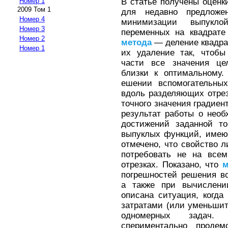
В статье получены оценк
Номер 1
2009 Том 1
для недавно предлож
Номер 4
минимизации выпукл
Номер 3
переменных на квадрате
Номер 2
метода
— деление квадра
Номер 1
их удаление так, чтобы
части все значения це
близки к оптимальному
ешении вспомогательны
вдоль разделяющих отрез
точного значения градиен
результат работы о нео
достижений заданной то
выпуклых функций, имею
отмечено, что свойство 
потребовать не на всем
отрезках. Показано, что
м
погрешностей решения в
а также при вычислении
описана ситуация, когд
затратами (или уменьшит
одномерных задач.
спериментально продем