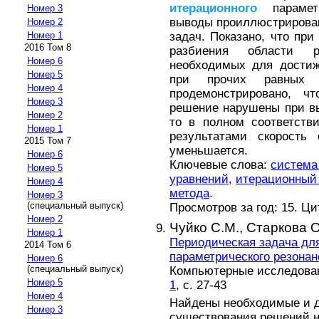
итерационного
параметр
Номер 3
выводы проиллюстрирова
Номер 2
задач. Показано, что при
Номер 1
2016 Том 8
разбиения области 
Номер 6
необходимых для достиж
Номер 5
при прочих равных у
Номер 4
продемонстрировано, ч
Номер 3
решение нарушены при вы
Номер 2
то в полном соответств
Номер 1
результатами скорость
2015 Том 7
уменьшается.
Номер 6
Ключевые слова:
система
Номер 5
уравнений
,
итерационный
Номер 4
метода
.
Номер 3
(специальный выпуск)
Просмотров за год: 15. Ц
Номер 2
Чуйко С.М.,
Старкова О
Номер 1
Периодическая задача дл
2014 Том 6
параметрического резонан
Номер 6
(специальный выпуск)
Компьютерные исследовани
Номер 5
1
, с. 27-43
Номер 4
Найдены необходимые и д
Номер 3
существования решений 