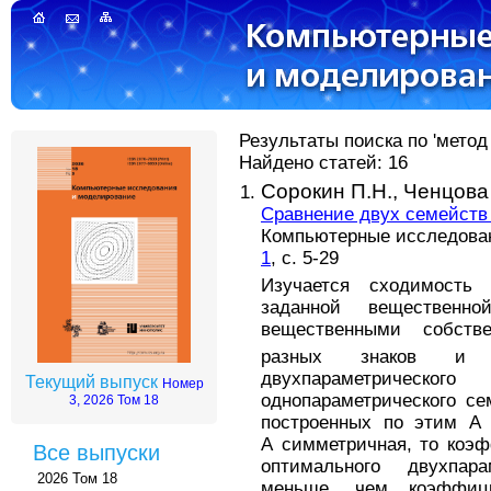
Результаты поиска по 'метод
Найдено статей: 16
Сорокин П.Н.,
Ченцова
Сравнение двух семейст
Компьютерные исследовани
1
, с. 5-29
Изучается сходимость
заданной вещественн
вещественными собств
разных знаков и 
двухпараметричес
Текущий выпуск
Номер
однопараметрического с
3, 2026 Том 18
построенных по этим A 
A симметричная, то коэ
Все выпуски
оптимального двухпара
2026 Том 18
меньше, чем коэффиц