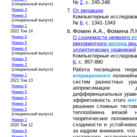
№
2
, с. 245-248
(специальный выпуск)
Номер 3
От редакции
Номер 2
Компьютерные исследовани
(специальный выпуск)
№
6
, с. 1341-1343
Номер 1
Фомин А.А.,
Фомина Л.
2022 Том 14
О сходимости неявного
и
Номер 6
Номер 5
рекуррентного
метода
реш
Номер 4
эллиптических уравнений
(специальный выпуск)
Компьютерные исследовани
Номер 3
6
, с. 857-880
Номер 2
Работа посвящена теоре
(специальный выпуск)
итерационного
полинейно
Номер 1
2021 Том 13
систем разностных ура
Номер 6
аппроксимации д
Номер 5
дифференциальных уравне
Номер 4
эффективность этого
мет
Номер 3
решении сложных тестовы
Номер 2
теплообмена вязкой 
(специальный выпуск)
теоретические положени
Номер 1
сходимости и устойчиво
2020 Том 12
за кадром внимания, что
Номер 6
настоящего исследовани
Номер 5