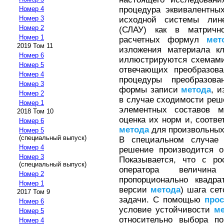
процедура эквивалентны
Номер 4
Номер 3
исходной системы лине
Номер 2
(СЛАУ) как в матричн
Номер 1
расчетных формул
мет
2019 Том 11
изложения материала к
Номер 6
иллюстрируются схемами
Номер 5
отвечающих преобразова
Номер 4
процедуры преобразов
Номер 3
формы записи
метода
, и
Номер 2
в случае сходимости реше
Номер 1
элементных составов м
2018 Том 10
оценка их норм и, соотве
Номер 6
метода
для произвольных
Номер 5
(специальный выпуск)
В специальном случае 
Номер 4
решение производится о
Номер 3
Показывается, что с ро
(специальный выпуск)
оператора величи
Номер 2
пропорционально квадра
Номер 1
версии
метода
) шага се
2017 Том 9
задачи. С помощью
про
Номер 6
условие устойчивости
ме
Номер 5
относительно выбора по
Номер 4