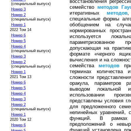
восстановления регресси
(специальный выпуск)
семейство
методов
Гау
Номер 3
итеративных
методов
,
Номер 2
специальные формы алго
(специальный выпуск)
обобщением на случа
Номер 1
2022 Том 14
нормированных простра
Номер 6
используется локаль
Номер 5
параметризованное п
Номер 4
допускающая на практик
(специальный выпуск)
формате «черного ящик
Номер 3
вычисления и на сложнос
Номер 2
семейства
методов
при
(специальный выпуск)
терминах количества и
Номер 1
сложности представлени
2021 Том 13
Номер 6
оракула, параметров 
Номер 5
выводом локальной и
Номер 4
использовании произ
Номер 3
представлены условия г
Номер 2
для предложенного сем
(специальный выпуск)
нелинейных уравнений, 
Номер 1
функций. В рамках д
2020 Том 12
предположений о невыр
Номер 6
функций установлена ло
Номер 5