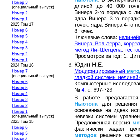
Номер 3
длиной до 40 000 точе
(специальный выпуск)
Винера 2-го порядка с л
Номер 2
ядра Винера 3-го поряд
Номер 1
точек, ядра Винера 4-го 
2025 Том 17
Номер 6
8 точек.
Номер 5
Ключевые слова:
нелиней
Номер 4
Винера–Вольтерра
,
корре
Номер 3
метод Ли–Шетцена
,
тесто
Номер 2
Просмотров за год: 1. Ци
Номер 1
Юдин Н.Е.
2024 Том 16
Модифицированный
мето
Номер 7
(специальный выпуск)
гладкой системы нелиней
Номер 6
Компьютерные исследовани
Номер 5
№
4
, с. 697-723
Номер 4
В работе предлагаетс
Номер 3
Ньютона
для решения с
Номер 2
основанная на идеях ис
Номер 1
невязки системы уравнен
(специальный выпуск)
2023 Том 15
Предложенная версия
ме
Номер 6
фактически задает цел
Номер 5
методов
решения систем
Номер 4