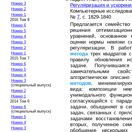
Номер 3
Регуляризация и ускорен
Номер 2
Компьютерные исследовани
Номер 1
№
7
, с. 1829-1840
2016 Том 8
Предлагается семейств
Номер 6
решения оптимизацион
Номер 5
уравнений, основанное 
Номер 4
оценки нормы невязки с
Номер 3
регуляризации. В рабо
Номер 2
метода
трех квадратов с
Номер 1
2015 Том 7
правилу обновления и
Номер 6
задаче. Получившаяс
Номер 5
замечательными свой
Номер 4
алгоритмически описано
Номер 3
методов
, минимизирую
(специальный выпуск)
вида: композиции нев
Номер 2
унимодального функцион
Номер 1
согласующийся с паради
2014 Том 6
задачи, объединяет в с
Номер 6
(специальный выпуск)
задач, связанных с при
Номер 5
задачами восстановлени
Номер 4
вторых, полученное се
Номер 3
обобщение нескольких