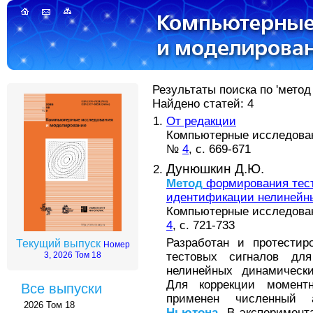
Результаты поиска по 'метод
Найдено статей: 4
От редакции
Компьютерные исследовани
№
4
, с. 669-671
Дунюшкин Д.Ю.
Метод
формирования тест
идентификации нелинейн
Компьютерные исследовани
4
, с. 721-733
Разработан и протести
Текущий выпуск
Номер
тестовых сигналов для
3, 2026 Том 18
нелинейных динамичес
Для коррекции момент
Все выпуски
применен численный 
2026 Том 18
Ньютона
. В эксперимент