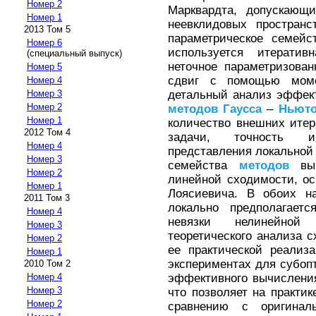
Номер 2
Марквардта, допускающ
Номер 1
неевклидовых пространс
2013 Том 5
параметрическое семей
Номер 6
используется итератив
(специальный выпуск)
неточное параметризова
Номер 5
сдвиг с помощью моме
Номер 4
детальный анализ эффек
Номер 3
Номер 2
методов
Гаусса
–
Ньюто
Номер 1
количество внешних ите
2012 Том 4
задачи, точность и
Номер 4
представления локальной
Номер 3
семейства
методов
выв
Номер 2
линейной сходимости, ос
Номер 1
Лоясиевича. В обоих н
2011 Том 3
локально предполагает
Номер 4
невязки нелинейной
Номер 3
теоретического анализа 
Номер 2
ее практической реализ
Номер 1
экспериментах для субоп
2010 Том 2
эффективного вычислени
Номер 4
Номер 3
что позволяет на практи
Номер 2
сравнению с оригина