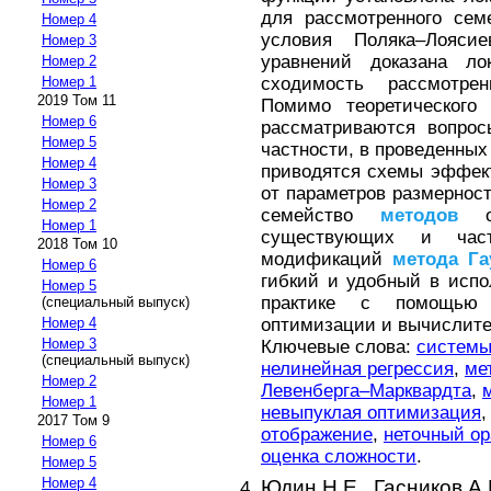
для рассмотренного се
Номер 4
условия Поляка–Лояси
Номер 3
уравнений доказана ло
Номер 2
сходимость рассмотр
Номер 1
2019 Том 11
Помимо теоретического
Номер 6
рассматриваются вопрос
Номер 5
частности, в проведенных
Номер 4
приводятся схемы эффек
Номер 3
от параметров размернос
Номер 2
семейство
методов
об
Номер 1
существующих и част
2018 Том 10
модификаций
метода
Га
Номер 6
гибкий и удобный в исп
Номер 5
практике с помощью 
(специальный выпуск)
оптимизации и вычислите
Номер 4
Номер 3
Ключевые слова:
системы
(специальный выпуск)
нелинейная регрессия
,
ме
Номер 2
Левенберга–Марквардта
,
Номер 1
невыпуклая оптимизация
2017 Том 9
отображение
,
неточный ор
Номер 6
оценка сложности
.
Номер 5
Номер 4
Юдин Н.Е.,
Гасников А.