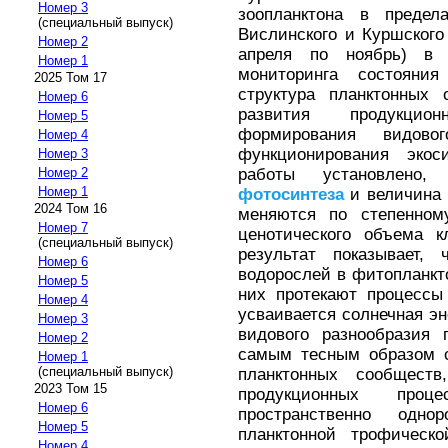
Номер 3
зоопланктона в предел
(специальный выпуск)
Вислинского и Куршского
Номер 2
апреля по ноябрь) в 
Номер 1
мониторинга состояния
2025 Том 17
структура планктонных
Номер 6
развития продукцио
Номер 5
формирования видово
Номер 4
функционирования экос
Номер 3
работы установлен
Номер 2
Номер 1
фотосинтеза
и величина 
2024 Том 16
меняются по степенном
Номер 7
ценотического объема к
(специальный выпуск)
результат показывает,
Номер 6
водорослей в фитопланкт
Номер 5
них протекают процессы
Номер 4
усваивается солнечная эн
Номер 3
видового разнообразия 
Номер 2
самым тесным образом с
Номер 1
(специальный выпуск)
планктонных сообщест
2023 Том 15
продукционных проце
Номер 6
пространственно одно
Номер 5
планктонной трофическ
Номер 4