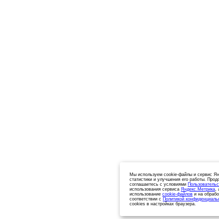
Мы используем cookie-файлы и сервис Ян
статистики и улучшения его работы. Прод
соглашаетесь с условиями
Пользовательс
использования сервиса
Яндекс.Метрика
,
использование
cookie-файлов
и на обрабо
соответствии с
Политикой конфиденциаль
cookies в настройках браузера.