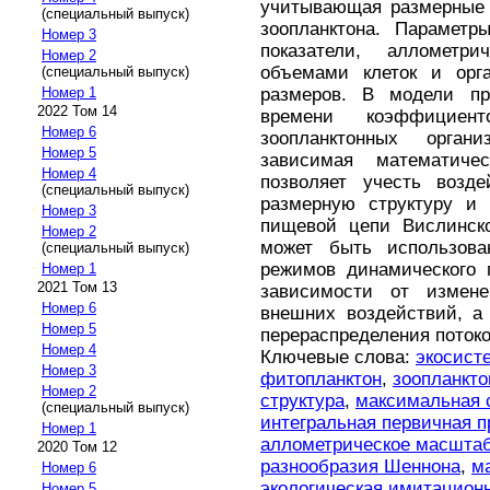
учитывающая размерные 
(специальный выпуск)
зоопланктона. Парамет
Номер 3
показатели, аллометр
Номер 2
объемами клеток и орг
(специальный выпуск)
размеров. В модели пр
Номер 1
2022 Том 14
времени коэффициен
Номер 6
зоопланктонных органи
Номер 5
зависимая математиче
Номер 4
позволяет учесть возде
(специальный выпуск)
размерную структуру и 
Номер 3
пищевой цепи Вислинско
Номер 2
может быть использова
(специальный выпуск)
режимов динамического 
Номер 1
2021 Том 13
зависимости от измен
Номер 6
внешних воздействий, а
Номер 5
перераспределения потоко
Номер 4
Ключевые слова:
экосист
Номер 3
фитопланктон
,
зоопланкто
Номер 2
структура
,
максимальная 
(специальный выпуск)
интегральная первичная п
Номер 1
аллометрическое масшта
2020 Том 12
разнообразия Шеннона
,
м
Номер 6
экологическая имитацион
Номер 5