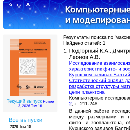
Результаты поиска по 'макси
Найдено статей: 1
Подгорный К.А.,
Дмитр
Леонов А.В.
Исследование взаимосвяз
характеристик фито- и зо
Куршском заливах Балтийс
Статистический анализ д
разработка структуры ма
цепи планктона
Компьютерные исследовани
Текущий выпуск
Номер
2
, с. 211-246
3, 2026 Том 18
В данной работе исслед
между размерными и пр
Все выпуски
фито- и зоопланктона, 
2026 Том 18
Куршского заливов Балти