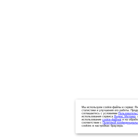
Мы используем cookie-файлы и сервис Ян
статистики и улучшения его работы. Прод
соглашаетесь с условиями
Пользовательс
использования сервиса
Яндекс.Метрика
,
использование
cookie-файлов
и на обрабо
соответствии с
Политикой конфиденциаль
cookies в настройках браузера.