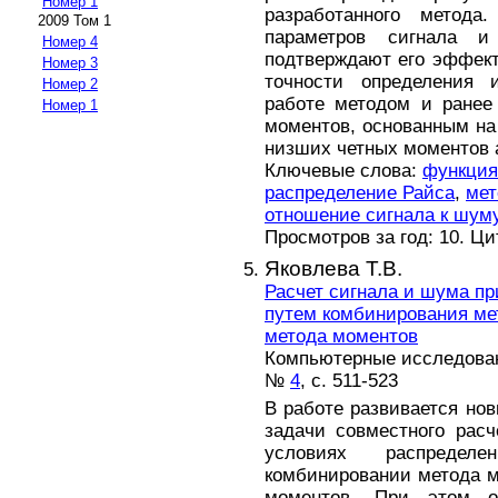
Номер 1
разработанного метода.
2009 Том 1
параметров сигнала 
Номер 4
подтверждают его эффект
Номер 3
точности определения 
Номер 2
работе методом и ранее
Номер 1
моментов, основанным на
низших четных моментов 
Ключевые слова:
функция
распределение Райса
,
мет
отношение сигнала к шум
Просмотров за год: 10. Ц
Яковлева Т.В.
Расчет сигнала и шума пр
путем комбинирования ме
метода моментов
Компьютерные исследовани
№
4
, с. 511-523
В работе развивается но
задачи совместного рас
условиях распредел
комбинировании метода 
моментов. При этом о