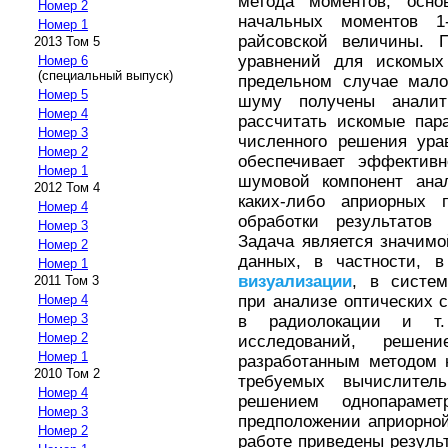
метода моментов, осно
Номер 2
начальных моментов 1
Номер 1
райсовской величины. 
2013 Том 5
уравнений для искомых
Номер 6
(специальный выпуск)
предельном случае мало
Номер 5
шуму получены аналит
Номер 4
рассчитать искомые пар
Номер 3
численного решения ура
Номер 2
обеспечивает эффектив
Номер 1
шумовой компонент ана
2012 Том 4
каких-либо априорных 
Номер 4
обработки результатов
Номер 3
Задача является значимо
Номер 2
данных, в частности, 
Номер 1
визуализации
, в систе
2011 Том 3
при анализе оптических 
Номер 4
Номер 3
в радиолокации и т.
Номер 2
исследований, решени
Номер 1
разработанным методом 
2010 Том 2
требуемых вычислител
Номер 4
решением однопараме
Номер 3
предположении априорной
Номер 2
работе приведены резуль