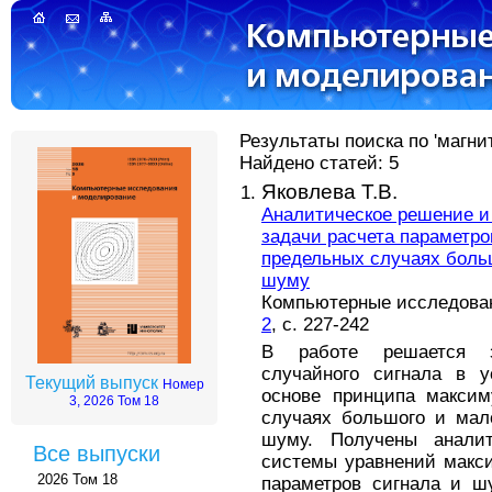
Результаты поиска по 'магни
Найдено статей: 5
Яковлева Т.В.
Аналитическое решение и
задачи расчета параметро
предельных случаях больш
шуму
Компьютерные исследовани
2
, с. 227-242
В работе решается з
случайного сигнала в у
Текущий выпуск
Номер
основе принципа максим
3, 2026 Том 18
случаях большого и мал
шуму. Получены анали
Все выпуски
системы уравнений макс
2026 Том 18
параметров сигнала и ш