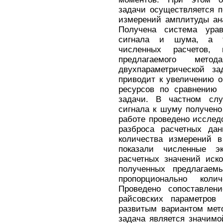
задачи осуществляется 
измерений амплитуды ана
Получена система ура
сигнала и шума, а т
численных расчетов, 
предлагаемого мето
двухпараметрической з
приводит к увеличению 
ресурсов по сравнению 
задачи. В частном сл
сигнала к шуму получено
работе проведено исслед
разброса расчетных да
количества измерений в
показали численные эк
расчетных значений иск
полученных предлагаем
пропорционально кол
Проведено сопоставлен
райсовских параметров
развитым вариантом мет
задача является значимо