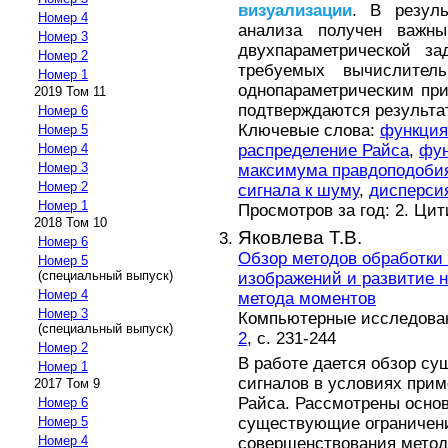
визуализации
. В резуль
Номер 4
анализа получен важны
Номер 3
двухпараметрической з
Номер 2
требуемых вычислител
Номер 1
однопараметрическим пр
2019 Том 11
подтверждаются результа
Номер 6
Ключевые слова:
функция
Номер 5
распределение Райса
,
фун
Номер 4
Номер 3
максимума правдоподоби
Номер 2
сигнала к шуму
,
дисперси
Номер 1
Просмотров за год: 2. Ци
2018 Том 10
Яковлева Т.В.
Номер 6
Обзор методов обработки
Номер 5
(специальный выпуск)
изображений и развитие н
Номер 4
метода моментов
Номер 3
Компьютерные исследовани
(специальный выпуск)
2
, с. 231-244
Номер 2
В работе дается обзор с
Номер 1
сигналов в условиях при
2017 Том 9
Райса. Рассмотрены осно
Номер 6
существующие ограничен
Номер 5
Номер 4
совершенствования метод