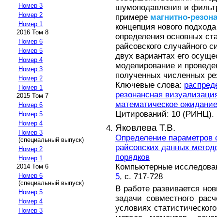
Номер 3
шумоподавления и фильт
Номер 2
примере
магнитно
-
резон
Номер 1
концепция нового подхода
2016 Том 8
определения основных ст
Номер 6
райсовского случайного с
Номер 5
двух вариантах его осущ
Номер 4
моделирование и проведе
Номер 3
полученных численных ре
Номер 2
Ключевые слова:
распред
Номер 1
резонансная визуализаци
2015 Том 7
математическое ожидани
Номер 6
Цитирований: 10 (РИНЦ).
Номер 5
Номер 4
Яковлева Т.В.
Номер 3
Определение параметров 
(специальный выпуск)
райсовских данных метод
Номер 2
порядков
Номер 1
Компьютерные исследовани
2014 Том 6
5
, с. 717-728
Номер 6
(специальный выпуск)
В работе развивается но
Номер 5
задачи совместного рас
Номер 4
условиях статистическог
Номер 3