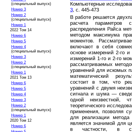
Компьютерные исследовани
(специальный выпуск)
3
, с. 445-473
Номер 3
Номер 2
В работе решается двухп
(специальный выпуск)
расчета параметров
Номер 1
распределения Райса мет
2022 Том 14
методом максимума пра
Номер 6
моментов. Рассматрива
Номер 5
включают в себя совме
Номер 4
(специальный выпуск)
основе измерений 2-го и
Номер 3
измерений 1-го и 2-го мо
Номер 2
рассматриваемых методо
(специальный выпуск)
уравнений для искомых п
Номер 1
математический резуль
2021 Том 13
состоит в том, что ре
Номер 6
уравнений с двумя неиз
Номер 5
сигнала и шума — сведе
Номер 4
одной неизвестной, 
Номер 3
теоретического исследован
Номер 2
(специальный выпуск)
применения, позволяя с
Номер 1
для реализации метода 
2020 Том 12
является значимой для ц
Номер 6
в частности, в 
Номер 5