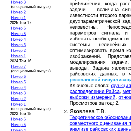
Номер 3
приближения, когда рас
(специальный выпуск)
задачи — величина сигн
Номер 2
известности второго пара
Номер 1
двухпараметрической зад
2025 Том 17
неизвестны. Непосре
Номер 6
параметров сигнала 
Номер 5
избежать необходимости 
Номер 4
системы нелинейн
Номер 3
оптимизировать время к
Номер 2
изображений. Представ
Номер 1
2024 Том 16
моделирования задачи,
Номер 7
выводы. Задача являетс
(специальный выпуск)
райсовских данных, в 
Номер 6
резонансной
визуализац
Номер 5
Ключевые слова:
функция
Номер 4
распределение Райса
,
мет
Номер 3
выборки измерений
,
отно
Номер 2
Просмотров за год: 2.
Номер 1
(специальный выпуск)
Яковлева Т.В.
2023 Том 15
Теоретическое обоснован
Номер 6
совместного оценивания 
Номер 5
анализе райсовских данн
Номер 4