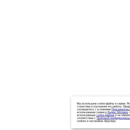
Мы используем cookie-файлы и сервис Ян
статистики и улучшения его работы. Прод
соглашаетесь с условиями
Пользовательс
использования сервиса
Яндекс.Метрика
,
использование
cookie-файлов
и на обрабо
соответствии с
Политикой конфиденциаль
cookies в настройках браузера.