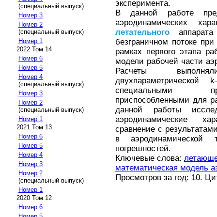
эксперимента.
(специальный выпуск)
В данной работе пред
Номер 3
аэродинамических хара
Номер 2
летательного
аппарата
(специальный выпуск)
безграничном потоке при
Номер 1
2022 Том 14
рамках первого этапа р
Номер 6
модели рабочей части аэ
Номер 5
Расчеты выполня
Номер 4
двухпараметрической 
(специальный выпуск)
специальными пр
Номер 3
приспособленными для ра
Номер 2
данной работы иссле
(специальный выпуск)
аэродинамические ха
Номер 1
2021 Том 13
сравнение с результатам
Номер 6
в аэродинамической
Номер 5
погрешностей.
Номер 4
Ключевые слова:
летающе
Номер 3
математическая модель а
Номер 2
Просмотров за год: 10. Ц
(специальный выпуск)
Номер 1
2020 Том 12
Номер 6
Номер 5