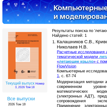
Результаты поиска по 'летаю
Найдено статей: 1
Калашников С.В.,
Крив
Николаев Н.В.
Расчетные исследования 
тематической модели
лет
«
летающее
крыло
» с по
FlowVision
Компьютерные исследовани
1
, с. 67-74
Модернизация методики а
Текущий выпуск
Номер
современном уровн
3, 2026 Том 18
математических мод
(электронных АДТ), пре
Все выпуски
сопровождения экспе
2026 Том 18
Применение электронн