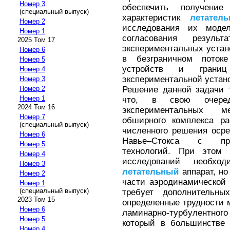
Номер 3
обеспечить получение
(специальный выпуск)
характеристик
летател
Номер 2
исследования их модел
Номер 1
согласования резуль
2025 Том 17
экспериментальных устан
Номер 6
в безграничном поток
Номер 5
устройств и грани
Номер 4
экспериментальной устано
Номер 3
Решение данной задачи т
Номер 2
Номер 1
что, в свою очередь
2024 Том 16
экспериментальных м
Номер 7
обширного комплекса ра
(специальный выпуск)
численного решения оср
Номер 6
Навье–Стокса с при
Номер 5
технологий. При этом 
Номер 4
исследований необхо
Номер 3
летательный
аппарат, но
Номер 2
части аэродинамической 
Номер 1
(специальный выпуск)
требует дополнительны
2023 Том 15
определенные трудности 
Номер 6
ламинарно-турбулентного
Номер 5
который в большинстве 
Номер 4