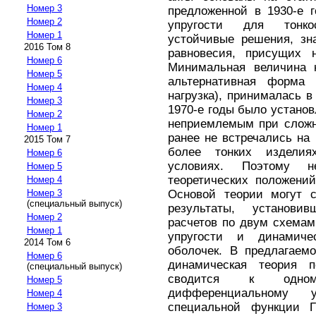
Номер 3
предложенной в 1930-е 
Номер 2
упругости для тонко
Номер 1
устойчивые решения, зн
2016 Том 8
равновесия, присущих 
Номер 6
Минимальная величина н
Номер 5
альтернативная форма 
Номер 4
нагрузка), принималась в
Номер 3
1970-е годы было установ
Номер 2
неприемлемым при сложн
Номер 1
ранее не встречались на 
2015 Том 7
более тонких изделия
Номер 6
условиях. Поэтому н
Номер 5
теоретических положени
Номер 4
Основой теории могут с
Номер 3
(специальный выпуск)
результаты, установи
Номер 2
расчетов по двум схемам
Номер 1
упругости и динамиче
2014 Том 6
оболочек. В предлагаем
Номер 6
динамическая теория п
(специальный выпуск)
сводится к одном
Номер 5
дифференциальному у
Номер 4
специальной функции Гр
Номер 3