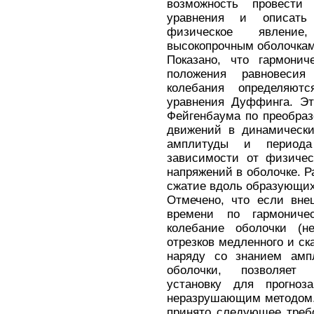
возможность провести
уравнения и описать
физическое явлени
высокопрочным оболочкам
Показано, что гармонич
положения равновесия
колебания определяют
уравнения Дуффинга. Эт
Фейгенбаума по преобра
движений в динамически
амплитуды и периода
зависимости от физичес
напряжений в оболочке. Р
сжатие вдоль образующих
Отмечено, что если вне
времени по гармоничес
колебание оболочки (н
отрезков медленного и ск
наряду со знанием амп
оболочки, позволяет 
установку для прогноз
неразрушающим методом. 
принято следующее треб