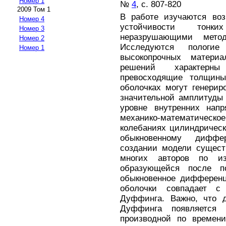
Номер 1
№
4
, с. 807-820
2009 Том 1
В работе изучаются воз
Номер 4
устойчивости тонки
Номер 3
неразрушающими мето
Номер 2
Исследуются пологие
Номер 1
высокопрочных материа
решений характерны
превосходящие толщины
оболочках могут генерир
значительной амплитуды
уровне внутренних напр
механико-математиче
колебаниях цилиндрическ
обыкновенному диффе
создании модели сущест
многих авторов по из
образующейся после по
обыкновенное дифференц
оболочки совпадает с
Дуффинга. Важно, что д
Дуффинга появляется
производной по времени