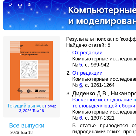
Результаты поиска по 'коэфф
Найдено статей: 5
От редакции
Компьютерные исследовани
№
5
, с. 939-942
От редакции
Компьютерные исследовани
№
6
, с. 1261-1264
Диденко Д.В.,
Никаноро
Расчетное исследование
тепловыделяющей сборки 
Текущий выпуск
Номер
3, 2026 Том 18
Компьютерные исследовани
№
6
, с. 1307-1321
Все выпуски
В статье приводится оп
гидродинамических проц
2026 Том 18