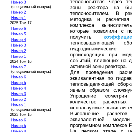
теплоносителя через т
Номер 3
(специальный выпуск)
зоны реактора на бы
Номер 2
теплоносителем. В ра
Номер 1
методика и расчетная
2025 Том 17
комплекса вычислитель
Номер 6
которые позволили с п
Номер 5
получить
коэффицие
Номер 4
тепловыделяющей сб
Номер 3
гидродинамические 
Номер 2
происходящих при мод
Номер 1
событий, влияющих на д
2024 Том 16
активной зоны реактора.
Номер 7
(специальный выпуск)
Для проведения расче
Номер 6
эквивалентная по гидра
Номер 5
тепловыделяющей сборк
Номер 4
явным образом сложную
Номер 3
Упрощение геометрии
Номер 2
количество расчетны
Номер 1
используемые вычислител
(специальный выпуск)
Выполнение расчетов 
2023 Том 15
эквивалентной модел
Номер 6
программном комплексе Fl
Номер 5
На первом этапе с це
Номер 4