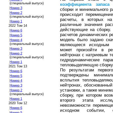
(специальный выпуск)
коэффициента
запаса
д
Номер 3
сборки и минимального р
Номер 2
происходит перемещение
(специальный выпуск)
расчеты, в которых н
Номер 1
различные значения рас
2022 Том 14
действующие на сборку.
Номер 6
расчетов динамических р
Номер 5
модель было задано ска
Номер 4
(специальный выпуск)
являющееся исходным с
Номер 3
может произойти в ре
Номер 2
нейтронах с натриевым т
(специальный выпуск)
гидродинамические пар
Номер 1
тепловыделяющую сборку
2021 Том 13
По результатам первого
Номер 6
подтверждены миним
Номер 5
всплытия тепловыделяю
Номер 4
нейтронах, обоснованный
Номер 3
установки, а также миним
Номер 2
(специальный выпуск)
сборку, при котором во
Номер 1
второго этапа иссл
2020 Том 12
невозможности перемеще
Номер 6
исходном событии, с
Номер 5