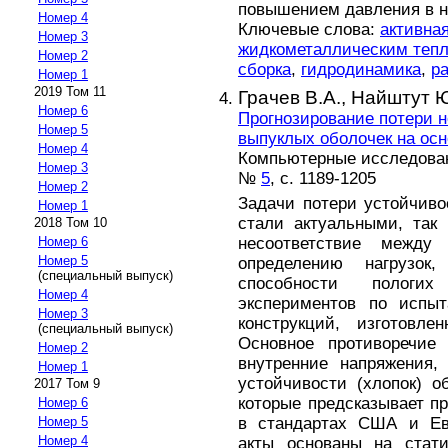
повышением давления в н
Номер 4
Ключевые слова:
активная
Номер 3
жидкометаллическим теп
Номер 2
сборка
,
гидродинамика
,
р
Номер 1
2019 Том 11
Грачев В.А.,
Найштут Ю
Номер 6
Прогнозирование потери 
Номер 5
выпуклых оболочек на ос
Номер 4
Компьютерные исследовани
Номер 3
№
5
, с. 1189-1205
Номер 2
Задачи потери устойчиво
Номер 1
стали актуальными, так
2018 Том 10
несоответствие между
Номер 6
Номер 5
определению нагрузо
(специальный выпуск)
способности пологи
Номер 4
экспериментов по испыт
Номер 3
конструкций, изготовле
(специальный выпуск)
Основное противоречие
Номер 2
внутренние напряжения,
Номер 1
устойчивости (хлопок) о
2017 Том 9
которые предсказывает пр
Номер 6
в стандартах США и Ев
Номер 5
Номер 4
акты основаны на стати