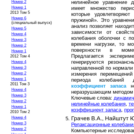
нелинейное уравнение д
Номер 2
Номер 1
имеет множество пери
2013 Том 5
которые удовлетворяют
Номер 6
пружиной». Это уравнен
(специальный выпуск)
анализ позволяет находи
Номер 5
зависимости от свойст
Номер 4
колебания оболочки с п
Номер 3
времени нагрузки, то м
Номер 2
поверхности в моме
Номер 1
Предлагается эксперим
2012 Том 4
генерируются резонансн
Номер 4
направленной по нормали
Номер 3
Номер 2
измерения перемещений
Номер 1
периода колебаний д
2011 Том 3
коэффициент
запаса
не
Номер 4
неразрушающим методом в
Номер 3
Ключевые слова:
динамич
Номер 2
нелинейные колебания
,
те
Номер 1
коэффициент запаса
,
про
2010 Том 2
Грачев В.А.,
Найштут Ю
Номер 4
Номер 3
Релаксационные колебания
Номер 2
Компьютерные исследовани