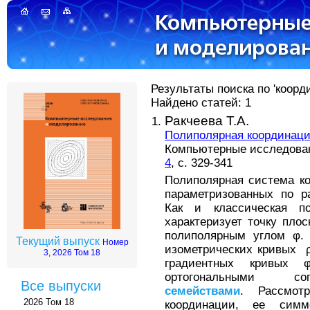
Результаты поиска по 'коорд
Найдено статей: 1
Ракчеева Т.А.
Полиполярная координаци
Компьютерные исследовани
4
, с. 329-341
Полиполярная система к
параметризованных по 
Как и классическая по
характеризует точку пло
полиполярным углом φ.
Текущий выпуск
Номер
изометрических кривых ρ
3, 2026 Том 18
градиентных кривых 
ортогональными 
Все выпуски
семействами
. Рассмот
2026 Том 18
координации, ее симм