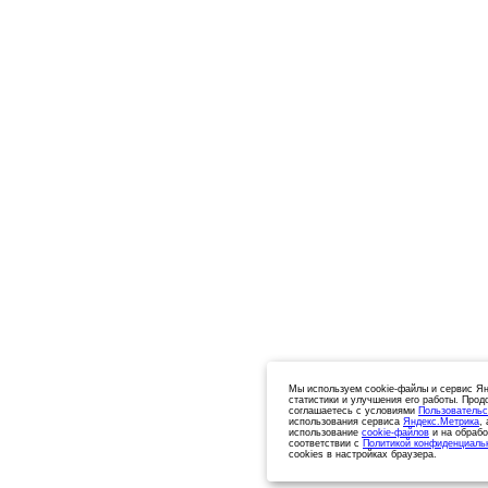
Мы используем cookie-файлы и сервис Ян
статистики и улучшения его работы. Прод
соглашаетесь с условиями
Пользовательс
использования сервиса
Яндекс.Метрика
,
использование
cookie-файлов
и на обрабо
соответствии с
Политикой конфиденциаль
cookies в настройках браузера.