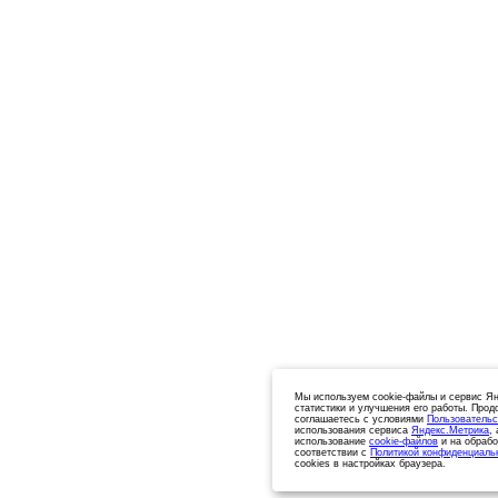
Мы используем cookie-файлы и сервис Ян
статистики и улучшения его работы. Прод
соглашаетесь с условиями
Пользовательс
использования сервиса
Яндекс.Метрика
,
использование
cookie-файлов
и на обрабо
соответствии с
Политикой конфиденциаль
cookies в настройках браузера.