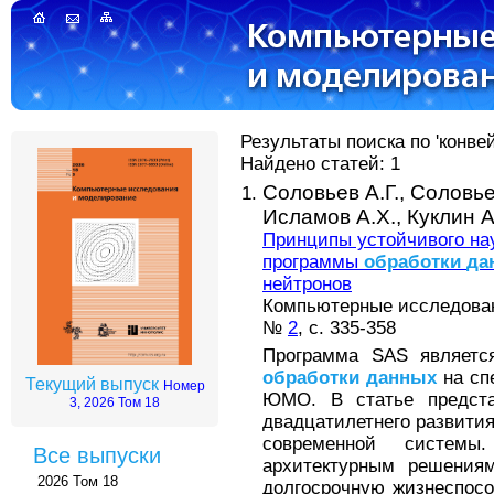
Результаты поиска по 'конве
Найдено статей: 1
Соловьев А.Г.,
Соловье
Исламов А.Х.,
Куклин А
Принципы устойчивого нау
программы
обработки
да
нейтронов
Компьютерные исследовани
№
2
, с. 335-358
Программа SAS являетс
обработки
данных
на сп
Текущий выпуск
Номер
ЮМО. В статье предста
3, 2026 Том 18
двадцатилетнего развития
современной системы
Все выпуски
архитектурным решениям
2026 Том 18
долгосрочную жизнеспосо