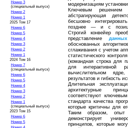
Номер 3
модернизациям установки
(специальный выпуск)
Ключевым решением с
Номер 2
абстрагирующая детек
Номер 1
бесшовно интегрирова
2025 Том 17
позднее — и с позицио
Номер 6
Строгий конвейер прео
Номер 5
представление
данных
Номер 4
обоснованных алгоритмов
Номер 3
сглаживания с учетом апп
Номер 2
Номер 1
статистического контрол
2024 Том 16
(командная строка для 
Номер 7
для интерактивной р
(специальный выпуск)
вычислительном ядре,
Номер 6
результатов и гибкость и
Номер 5
Длительная эксплуатац
Номер 4
архитектурные прин
Номер 3
соответствуют ключевым
Номер 2
стандарта качества прог
Номер 1
(специальный выпуск)
которые критичны для ег
2023 Том 15
Таким образом, опыт
Номер 6
демонстрирует униве
Номер 5
принципов, которые мог
Номер 4