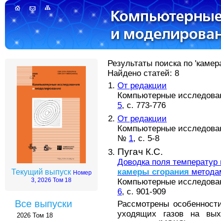
Результаты поиска по 'камера
Найдено статей: 8
От редакции
Компьютерные исследовани
5
, с. 773-776
От редакции
Компьютерные исследовани
№
1
, с. 5-8
Пугач К.С.
Доводка поля температур
камеры
сгорания
методам
Текущий выпуск
Номер
3, 2026 Том 18
Компьютерные исследовани
6
, с. 901-909
Все выпуски
Рассмотрены особенност
уходящих газов на вы
2026 Том 18