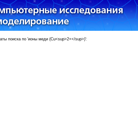
аты поиска по 'ионы меди (Cu<sup>2+</sup>)':