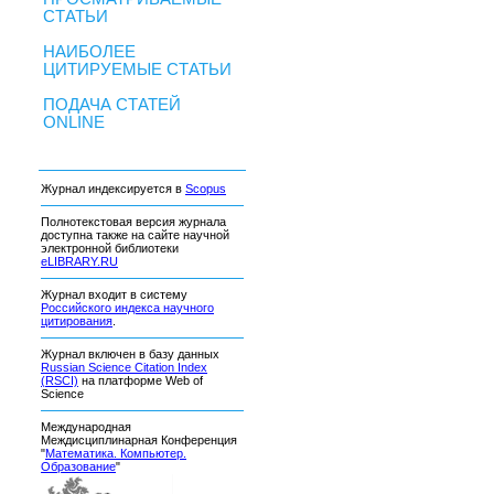
СТАТЬИ
НАИБОЛЕЕ
ЦИТИРУЕМЫЕ СТАТЬИ
ПОДАЧА СТАТЕЙ
ONLINE
Журнал индексируется в
Scopus
Полнотекстовая версия журнала
доступна также на сайте научной
электронной библиотеки
eLIBRARY.RU
Журнал входит в систему
Российского индекса научного
цитирования
.
Журнал включен в базу данных
Russian Science Citation Index
(RSCI)
на платформе Web of
Science
Международная
Междисциплинарная Конференция
"
Математика. Компьютер.
Образование
"