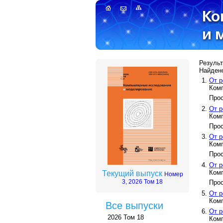
Результ
Найдено
От р
Комп
Прос
От р
Комп
Прос
От р
Комп
Прос
От р
Комп
Текущий выпуск
Номер
3, 2026 Том 18
Прос
От р
Комп
Все выпуски
От р
2026 Том 18
Комп