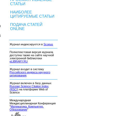
СТАТЬИ
НАИБОЛЕЕ
ЦИТИРУЕМЫЕ СТАТЬИ
ПОДАЧА СТАТЕЙ
0
ONLINE
3
Журнал индексируется в
Scopus
Полнотекстовая версия журнала
доступна также на сайте научной
электронной библиотеки
eLIBRARY.RU
Журнал входит в систему
Российского индекса научного
цитирования
.
Журнал включен в базу данных
Russian Science Citation Index
(RSCI)
на платформе Web of
Science
Международная
Междисциплинарная Конференция
"
Математика. Компьютер.
Образование
"