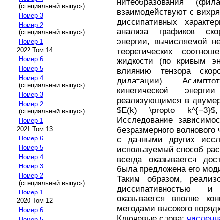
нитеобразования (фил
(специальный выпуск)
взаимодействуют с вихр
Номер 3
диссипативных характе
Номер 2
анализа графиков ско
(специальный выпуск)
энергии, вычисляемой не
Номер 1
2022 Том 14
теоретических соотно
Номер 6
жидкости (по кривым эн
Номер 5
влиянию тензора ско
Номер 4
дилатации). Асимпто
(специальный выпуск)
кинетической энерг
Номер 3
реализующимся в двумер
Номер 2
$E(k) \propto k^{−3}$,
(специальный выпуск)
Исследование зависимос
Номер 1
безразмерного волнового 
2021 Том 13
Номер 6
с данными других иссл
Номер 5
используемый способ рас
Номер 4
всегда оказывается дос
Номер 3
была предложена его мод
Номер 2
Таким образом, реализ
(специальный выпуск)
диссипативностью и
Номер 1
оказывается вполне кон
2020 Том 12
методами высокого порядк
Номер 6
Ключевые слова:
численн
Номер 5