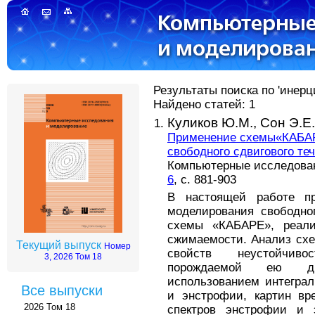
Результаты поиска по 'инерц
Найдено статей: 1
Куликов Ю.М.,
Сон Э.Е.
Применение схемы«КАБАР
свободного сдвигового те
Компьютерные исследовани
6
, с. 881-903
В настоящей работе пр
моделирования свободно
схемы «КАБАРЕ», реали
сжимаемости. Анализ схе
Текущий выпуск
Номер
свойств неустойчиво
3, 2026 Том 18
порождаемой ею дв
использованием интеграл
Все выпуски
и энстрофии, картин вр
2026 Том 18
спектров энстрофии и э