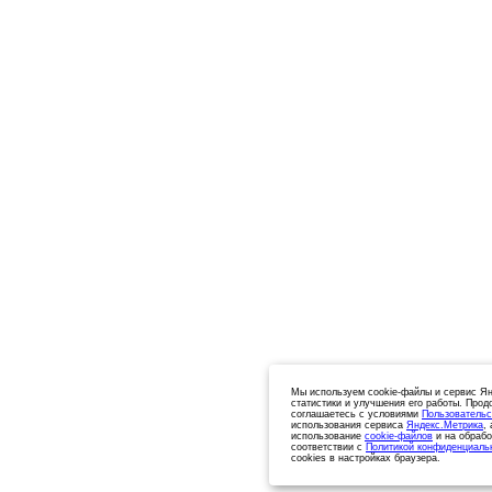
Мы используем cookie-файлы и сервис Ян
статистики и улучшения его работы. Прод
соглашаетесь с условиями
Пользовательс
использования сервиса
Яндекс.Метрика
,
использование
cookie-файлов
и на обрабо
соответствии с
Политикой конфиденциаль
cookies в настройках браузера.