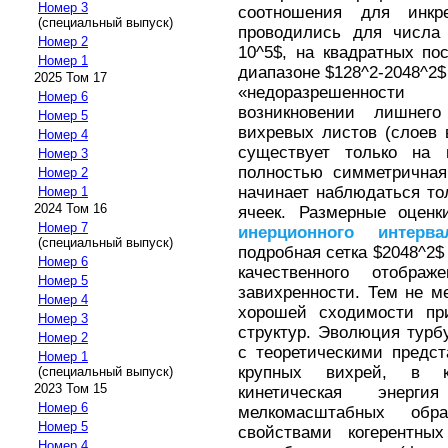
Номер 3
соотношения для инкре
(специальный выпуск)
проводились для числа 
Номер 2
10^5$, на квадратных по
Номер 1
диапазоне $128^2-2048^2$
2025 Том 17
«недоразрешенност
Номер 6
возникновении лишнег
Номер 5
вихревых листов (слоев 
Номер 4
существует только на г
Номер 3
полностью симметричная
Номер 2
начинает наблюдаться тол
Номер 1
2024 Том 16
ячеек. Размерные оценк
Номер 7
инерционного
интерва
(специальный выпуск)
подробная сетка $2048^2$
Номер 6
качественного отображ
Номер 5
завихренности. Тем не м
Номер 4
хорошей сходимости пр
Номер 3
структур. Эволюция турб
Номер 2
с теоретическими предс
Номер 1
крупных вихрей, в к
(специальный выпуск)
2023 Том 15
кинетическая энерг
Номер 6
мелкомасштабных обр
Номер 5
свойствами когерентны
Номер 4