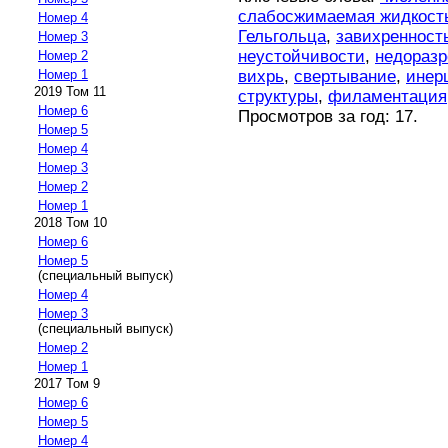
слабосжимаемая жидкост
Номер 4
Гельгольца
,
завихренност
Номер 3
неустойчивости
,
недораз
Номер 2
вихрь
,
свертывание
,
инер
Номер 1
2019 Том 11
структуры
,
филаментация
Номер 6
Просмотров за год: 17.
Номер 5
Номер 4
Номер 3
Номер 2
Номер 1
2018 Том 10
Номер 6
Номер 5
(специальный выпуск)
Номер 4
Номер 3
(специальный выпуск)
Номер 2
Номер 1
2017 Том 9
Номер 6
Номер 5
Номер 4