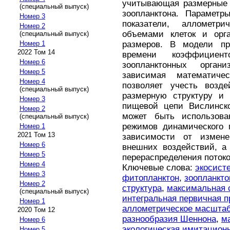
учитывающая размерные 
(специальный выпуск)
зоопланктона. Парамет
Номер 3
показатели, аллометр
Номер 2
объемами клеток и орг
(специальный выпуск)
размеров. В модели пр
Номер 1
2022 Том 14
времени коэффициен
Номер 6
зоопланктонных органи
Номер 5
зависимая математиче
Номер 4
позволяет учесть возде
(специальный выпуск)
размерную структуру и 
Номер 3
пищевой цепи Вислинско
Номер 2
может быть использова
(специальный выпуск)
режимов динамического 
Номер 1
2021 Том 13
зависимости от измен
Номер 6
внешних воздействий, а
Номер 5
перераспределения потоко
Номер 4
Ключевые слова:
экосист
Номер 3
фитопланктон
,
зоопланкто
Номер 2
структура
,
максимальная 
(специальный выпуск)
интегральная первичная п
Номер 1
аллометрическое масшта
2020 Том 12
разнообразия Шеннона
,
м
Номер 6
экологическая имитацион
Номер 5