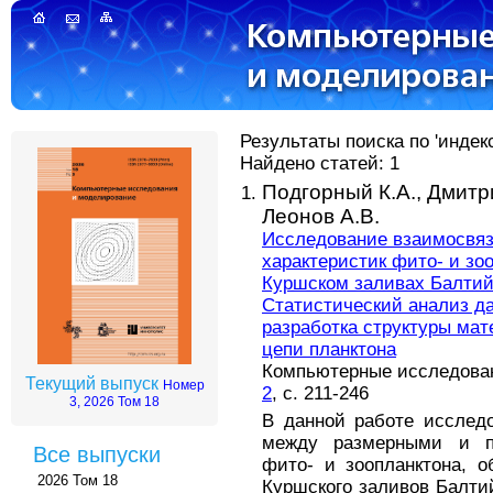
Результаты поиска по 'индек
Найдено статей: 1
Подгорный К.А.,
Дмитр
Леонов А.В.
Исследование взаимосвяз
характеристик фито- и зо
Куршском заливах Балтийс
Статистический анализ д
разработка структуры ма
цепи планктона
Компьютерные исследовани
Текущий выпуск
Номер
2
, с. 211-246
3, 2026 Том 18
В данной работе исслед
между размерными и пр
Все выпуски
фито- и зоопланктона, 
2026 Том 18
Куршского заливов Балти