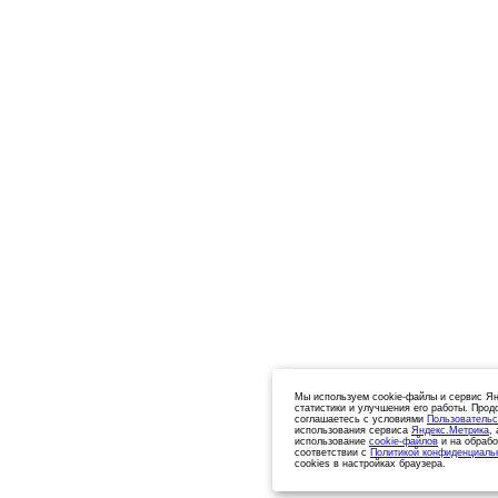
Мы используем cookie-файлы и сервис Ян
статистики и улучшения его работы. Прод
соглашаетесь с условиями
Пользовательс
использования сервиса
Яндекс.Метрика
,
использование
cookie-файлов
и на обрабо
соответствии с
Политикой конфиденциаль
cookies в настройках браузера.