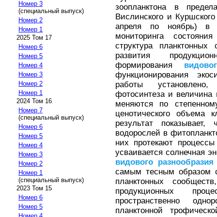
Номер 3
зоопланктона в предел
(специальный выпуск)
Вислинского и Куршского
Номер 2
апреля по ноябрь) в 
Номер 1
мониторинга состояния
2025 Том 17
структура планктонных
Номер 6
развития продукцио
Номер 5
формирования
видовог
Номер 4
функционирования экос
Номер 3
работы установлено,
Номер 2
Номер 1
фотосинтеза и величина 
2024 Том 16
меняются по степенном
Номер 7
ценотического объема к
(специальный выпуск)
результат показывает,
Номер 6
водорослей в фитопланкт
Номер 5
них протекают процессы
Номер 4
усваивается солнечная эн
Номер 3
видового
разнообразия
Номер 2
самым тесным образом с
Номер 1
(специальный выпуск)
планктонных сообщест
2023 Том 15
продукционных проце
Номер 6
пространственно одно
Номер 5
планктонной трофическ
Номер 4