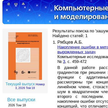
Результаты поиска по 'зашум
Найдено статей: 1
Рябцев А.Б.
Накопление ошибки в мет
вырожденных задач
Компьютерные исследовани
№
3
, с. 459-472
В данной работе расс
градиентов при решении
функции с аддитивн
рассмотрены три конц
Текущий выпуск
Номер
линейном члене, стохас
3, 2026 Том 18
шум в квадратичном чле
второго с последним. 
Все выпуски
накопление ошибки отсут
2026 Том 18
концепций, что отличаетс