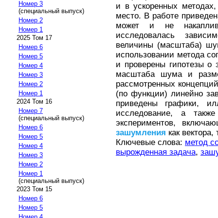
Номер 3
и в ускоренных методах
(специальный выпуск)
место. В работе приведен
Номер 2
может и не накаплива
Номер 1
исследовалась завис
2025 Том 17
величины (масштаба) шу
Номер 6
использовании метода со
Номер 5
и проверены гипотезы о
Номер 4
масштаба шума и разме
Номер 3
рассмотренных концепций
Номер 2
(по функции) линейно за
Номер 1
2024 Том 16
приведены графики, ил
Номер 7
исследование, а также
(специальный выпуск)
экспериментов, включа
Номер 6
зашумления
как вектора, 
Номер 5
Ключевые слова:
метод с
Номер 4
вырожденная задача
,
заш
Номер 3
Номер 2
Номер 1
(специальный выпуск)
2023 Том 15
Номер 6
Номер 5
Номер 4