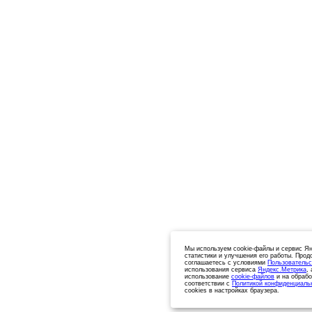
Мы используем cookie-файлы и сервис Ян
статистики и улучшения его работы. Прод
соглашаетесь с условиями
Пользовательс
использования сервиса
Яндекс.Метрика
,
использование
cookie-файлов
и на обрабо
соответствии с
Политикой конфиденциаль
cookies в настройках браузера.