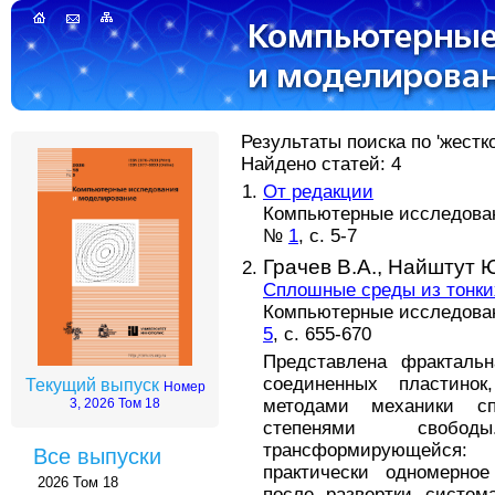
Результаты поиска по 'жестк
Найдено статей: 4
От редакции
Компьютерные исследовани
№
1
, с. 5-7
Грачев В.А.,
Найштут Ю
Сплошные среды из тонки
Компьютерные исследовани
5
, с. 655-670
Представлена фракталь
соединенных пластино
Текущий выпуск
Номер
методами механики с
3, 2026 Том 18
степенями свобод
трансформирующейся:
Все выпуски
практически одномерное
2026 Том 18
после развертки систе