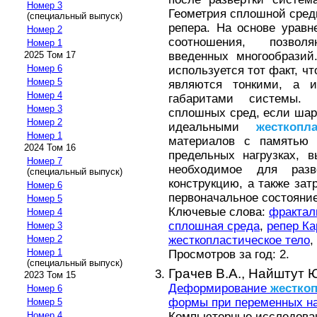
Номер 3
Геометрия сплошной сред
(специальный выпуск)
репера. На основе уравн
Номер 2
соотношения, позвол
Номер 1
введенных многообрази
2025 Том 17
Номер 6
используется тот факт, ч
Номер 5
являются тонкими, а 
Номер 4
габаритами системы. 
Номер 3
сплошных сред, если ша
Номер 2
идеальными
жесткопл
Номер 1
материалов с памятью
2024 Том 16
предельных нагрузках, 
Номер 7
необходимое для раз
(специальный выпуск)
конструкцию, а также зат
Номер 6
первоначальное состояние
Номер 5
Ключевые слова:
фрактал
Номер 4
сплошная среда
,
репер Ка
Номер 3
жесткопластическое тело
,
Номер 2
Номер 1
Просмотров за год: 2.
(специальный выпуск)
Грачев В.А.,
Найштут Ю
2023 Том 15
Деформирование
жестко
Номер 6
формы при переменных на
Номер 5
Компьютерные исследовани
Номер 4