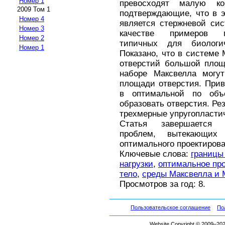
Номер 1
превосходят малую кон
2009 Том 1
подтверждающие, что в 
Номер 4
является стержневой си
Номер 3
качестве примеров п
Номер 2
типичных для биологи
Номер 1
Показано, что в системе
отверстий большой площ
наборе Максвелла могу
площади отверстия. Прив
в оптимальной по объ
образовать отверстия. Ре
трехмерные упругопласти
Статья завершается 
проблем, вытекающих
оптимального проектирова
Ключевые слова:
границы
нагрузки
,
оптимальное пр
тело
,
среды Максвелла и 
Просмотров за год: 8.
Пользовательское соглашение
По
Website Copyright © 2009–2