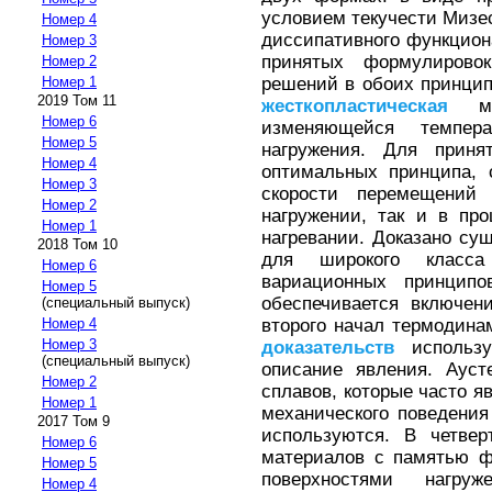
условием текучести Мизе
Номер 4
диссипативного функцион
Номер 3
принятых формулирово
Номер 2
решений в обоих принцип
Номер 1
2019 Том 11
жесткопластическая
мод
Номер 6
изменяющейся темпер
Номер 5
нагружения. Для прин
Номер 4
оптимальных принципа, 
Номер 3
скорости перемещений
Номер 2
нагружении, так и в пр
Номер 1
нагревании. Доказано су
2018 Том 10
для широкого класса
Номер 6
вариационных принцип
Номер 5
обеспечивается включен
(специальный выпуск)
второго начал термодина
Номер 4
Номер 3
доказательств
используе
(специальный выпуск)
описание явления. Ауст
Номер 2
сплавов, которые часто 
Номер 1
механического поведени
2017 Том 9
используются. В четвер
Номер 6
материалов с памятью ф
Номер 5
поверхностями нагруж
Номер 4