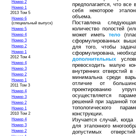
Номер 2
предполагается, что все
Номер 1
себя некоторое эталон
2013 Том 5
объема.
Номер 6
Поставлена следующа
(специальный выпуск)
количество полостей (и
Номер 5
может иметь
тело
(плас
Номер 4
сформулированных выше 
Номер 3
Номер 2
для того, чтобы задач
Номер 1
сформулирована, необхо
2012 Том 4
дополнительных
услови
Номер 4
превосходить малую кон
Номер 3
внутренних отверстий в
Номер 2
минимальна среди вар
Номер 1
отличие от большин
2011 Том 3
проектированию упру
Номер 4
осуществляется парам
Номер 3
решений при заданной топ
Номер 2
топологического пара
Номер 1
конструкции.
2010 Том 2
Изучается случай, когда
Номер 4
Номер 3
для эталонного многообр
Номер 2
допустимых отверст