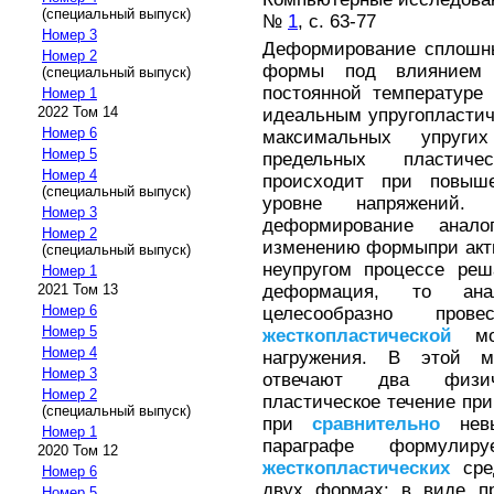
(специальный выпуск)
№
1
, с. 63-77
Номер 3
Деформирование сплошны
Номер 2
формы под влиянием 
(специальный выпуск)
постоянной температуре
Номер 1
2022 Том 14
идеальным упругопластич
Номер 6
максимальных упруг
Номер 5
предельных пластиче
Номер 4
происходит при повыш
(специальный выпуск)
уровне напряжений. 
Номер 3
деформирование анал
Номер 2
изменению формыпри акти
(специальный выпуск)
неупругом процессе реш
Номер 1
деформация, то анал
2021 Том 13
Номер 6
целесообразно про
Номер 5
жесткопластической
мод
Номер 4
нагружения. В этой м
Номер 3
отвечают два физич
Номер 2
пластическое течение пр
(специальный выпуск)
при
сравнительно
невы
Номер 1
параграфе формулиру
2020 Том 12
жесткопластических
сред
Номер 6
двух формах: в виде пр
Номер 5