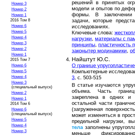
решений в принятых огр
Номер 3
модели и опытов по деф
Номер 2
формы. В заключении 
Номер 1
задачи, которые предст
2016 Том 8
Номер 6
исследованиях.
Номер 5
Ключевые слова:
жесткоп
Номер 4
нагрузки
,
материалы с па
Номер 3
принципы
,
пластичность 
Номер 2
законытер модинамики
,
о
Номер 1
Найштут Ю.С.
2015 Том 7
О границе упругопластич
Номер 6
Компьютерные исследовани
Номер 5
Номер 4
3
, с. 503-515
Номер 3
В статье изучаются упру
(специальный выпуск)
объема. Часть гран
Номер 2
закреплена в одних и 
Номер 1
остальной части граничн
2014 Том 6
(загруженная поверхност
Номер 6
(специальный выпуск)
может изменяться в прос
Номер 5
предельной нагрузки, в
Номер 4
тела
заполнены упругопла
Номер 3
меньше фиксированн