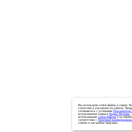
Мы используем cookie-файлы и сервис Ян
статистики и улучшения его работы. Прод
соглашаетесь с условиями
Пользовательс
использования сервиса
Яндекс.Метрика
,
использование
cookie-файлов
и на обрабо
соответствии с
Политикой конфиденциаль
cookies в настройках браузера.