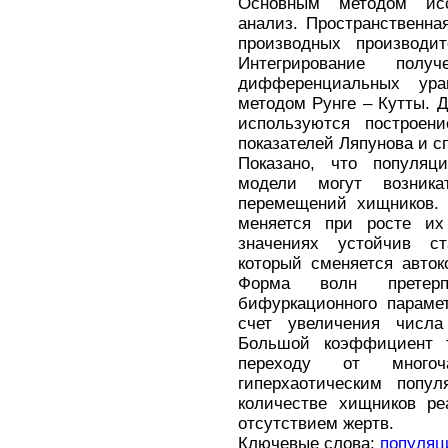
Основным методом исс
анализ. Пространственна
производных производит
Интегрирование полу
дифференциальных ура
методом Рунге – Кутты. 
используются построени
показателей Ляпунова и с
Показано, что популяц
модели могут возника
перемещений хищников
меняется при росте их
значениях устойчив с
который сменяется авто
Форма волн претер
бифуркационного параме
счет увеличения числа
Большой коэффициент т
переходу от много
гиперхаотическим попу
количестве хищников ре
отсутствием жертв.
Ключевые слова:
популяц