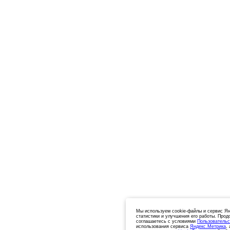
Мы используем cookie-файлы и сервис Ян
статистики и улучшения его работы. Прод
соглашаетесь с условиями
Пользовательс
использования сервиса
Яндекс.Метрика
,