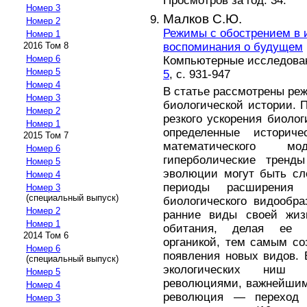
Просмотров за год: 34.
Номер 3
Малков С.Ю.
Номер 2
Режимы с обострением в 
Номер 1
воспоминания о будущем
2016 Том 8
Номер 6
Компьютерные исследовани
Номер 5
5
, с. 931-947
Номер 4
В статье рассмотрены ре
Номер 3
биологической истории. 
Номер 2
резкого ускорения биоло
Номер 1
определенные историч
2015 Том 7
математического мо
Номер 6
гиперболические тренд
Номер 5
эволюции могут быть сл
Номер 4
периоды расширения 
Номер 3
(специальный выпуск)
биологического видообра
Номер 2
ранние виды своей жиз
Номер 1
обитания, делая ее 
2014 Том 6
органикой, тем самым со
Номер 6
появления новых видов.
(специальный выпуск)
экологических ниш 
Номер 5
революциями, важнейшим
Номер 4
революция — переход 
Номер 3