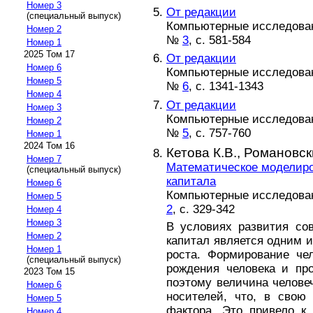
Номер 3
От редакции
(специальный выпуск)
Компьютерные исследовани
Номер 2
№
3
, с. 581-584
Номер 1
2025 Том 17
От редакции
Номер 6
Компьютерные исследовани
Номер 5
№
6
, с. 1341-1343
Номер 4
От редакции
Номер 3
Компьютерные исследовани
Номер 2
№
5
, с. 757-760
Номер 1
2024 Том 16
Кетова К.В.,
Романовск
Номер 7
Математическое моделир
(специальный выпуск)
капитала
Номер 6
Компьютерные исследовани
Номер 5
2
, с. 329-342
Номер 4
Номер 3
В условиях развития со
Номер 2
капитал является одним и
Номер 1
роста. Формирование чел
(специальный выпуск)
рождения человека и пр
2023 Том 15
поэтому величина человеч
Номер 6
носителей, что, в свою 
Номер 5
фактора. Это привело к
Номер 4