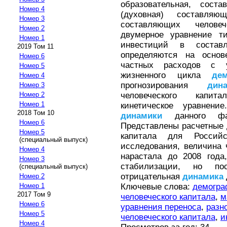
образовательная, сост
Номер 4
(духовная) составля
Номер 3
составляющих человеч
Номер 2
двумерное уравнение т
Номер 1
инвестиций в составл
2019 Том 11
определяются на осно
Номер 6
частных расходов с у
Номер 5
жизненного цикла
дем
Номер 4
прогнозирования
дин
Номер 3
человеческого капит
Номер 2
Номер 1
кинетическое уравнени
2018 Том 10
динамики
данного фак
Номер 6
Представлены расчетные
Номер 5
капитала для Россий
(специальный выпуск)
исследования, величина 
Номер 4
нарастала до 2008 года
Номер 3
стабилизации, но п
(специальный выпуск)
отрицательная
динамика
Номер 2
Ключевые слова:
демогра
Номер 1
2017 Том 9
человеческого капитала
,
м
Номер 6
уравнения переноса
,
разн
Номер 5
человеческого капитала
,
и
Номер 4