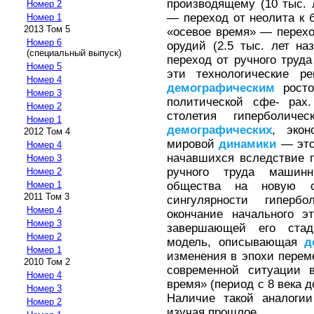
производящему (10 тыс. 
Номер 2
— переход от неолита к б
Номер 1
2013 Том 5
«осевое время» — перех
Номер 6
орудий (2.5 тыс. лет н
(специальный выпуск)
переход от ручного труда
Номер 5
эти технологические р
Номер 4
демографическим
росто
Номер 3
политической сфе- рах
Номер 2
столетия гиперболиче
Номер 1
демографических
, экон
2012 Том 4
мировой
динамики
— это
Номер 4
начавшихся вследствие 
Номер 3
ручного труда машин
Номер 2
общества на новую с
Номер 1
2011 Том 3
сингулярности гипербо
Номер 4
окончание начального э
Номер 3
завершающей его стад
Номер 2
модель, описывающая
д
Номер 1
изменения в эпохи перем
2010 Том 2
современной ситуации 
Номер 4
время» (период с 8 века 
Номер 3
Наличие такой аналогии
Номер 2
изучая прошлое.