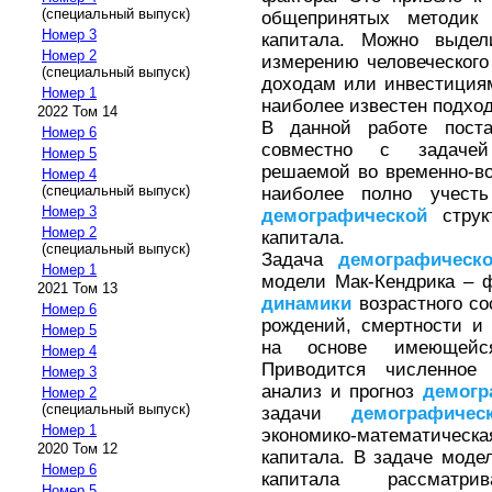
(специальный выпуск)
общепринятых методик 
Номер 3
капитала. Можно выдел
Номер 2
измерению человеческого
(специальный выпуск)
доходам или инвестициям
Номер 1
наиболее известен подхо
2022 Том 14
В данной работе поста
Номер 6
совместно с задач
Номер 5
решаемой во временно-во
Номер 4
(специальный выпуск)
наиболее полно учест
Номер 3
демографической
струк
Номер 2
капитала.
(специальный выпуск)
Задача
демографическ
Номер 1
модели Мак-Кендрика – 
2021 Том 13
динамики
возрастного со
Номер 6
рождений, смертности и
Номер 5
на основе имеющейся
Номер 4
Приводится численное
Номер 3
анализ и прогноз
демогр
Номер 2
(специальный выпуск)
задачи
демографичес
Номер 1
экономико-математическ
2020 Том 12
капитала. В задаче мод
Номер 6
капитала рассматр
Номер 5