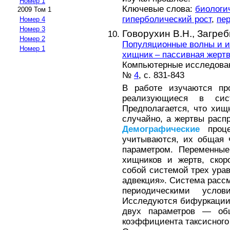
Номер 1
Ключевые слова:
биологи
2009 Том 1
гиперболический рост
,
пе
Номер 4
Номер 3
Говорухин В.Н.,
Загреб
Номер 2
Популяционные волны и и
Номер 1
хищник – пассивная жерт
Компьютерные исследовани
№
4
, с. 831-843
В работе изучаются про
реализующиеся в сис
Предполагается, что хи
случайно, а жертвы расп
Демографические
проце
учитываются, их общая 
параметром. Переменны
хищников и жертв, ско
собой системой трех ура
адвекция». Система рассм
периодическими услов
Исследуются бифуркации
двух параметров — об
коэффициента таксисного