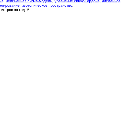
ка
,
нелинейная сигма-модель
,
уравнение синус-Гордона
,
численное
елирование
,
изотопическое пространство
.
мотров за год: 6.