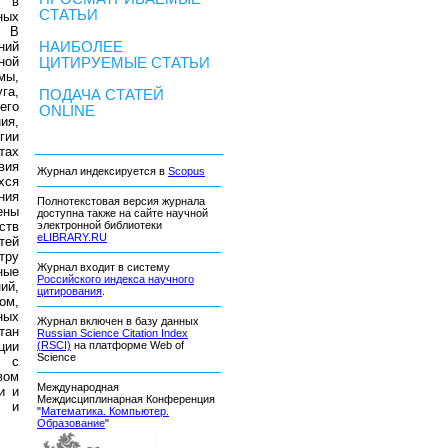
, в
СТАТЬИ
ных
. В
ний
НАИБОЛЕЕ
ной
ЦИТИРУЕМЫЕ СТАТЬИ
мы,
га,
ПОДАЧА СТАТЕЙ
его
ONLINE
ия,
гии
тах
вия
Журнал индексируется в
Scopus
хся
ния
Полнотекстовая версия журнала
ены
доступна также на сайте научной
ств
электронной библиотеки
eLIBRARY.RU
тей
тру
Журнал входит в систему
ные
Российского индекса научного
ий,
цитирования
.
ом,
ных
Журнал включен в базу данных
тан
Russian Science Citation Index
ции
(RSCI)
на платформе Web of
Science
, с
вом
Международная
и и
Междисциплинарная Конференция
х и
"
Математика. Компьютер.
Образование
"