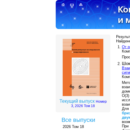
Результ
Найдено
От р
Комп
Прос
Шок
Вза
сиг
Комп
Мет
вза
доме
О(3
исс
Текущий выпуск
Номер
взаи
3, 2026 Том 18
Для
бри
дву
Все выпуски
возм
При 
2026 Том 18