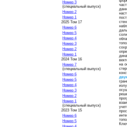
фор
Номер 3
част
(специальный выпуск)
дан
Номер 2
наст
Номер 1
пос
сте
2025 Том 17
наб
Номер 6
дал
Номер 5
сол
Номер 4
обл
топ
Номер 3
сох
Номер 2
опр
Номер 1
дина
2024 Том 16
вект
на о
Номер 7
сте
(специальный выпуск)
конс
Номер 6
дву
Номер 5
гра
Номер 4
изл
осу
Номер 3
реш
Номер 2
про
Номер 1
вза
(специальный выпуск)
уче
2023 Том 15
прос
инт
Номер 6
топо
Номер 5
Клю
Номер 4