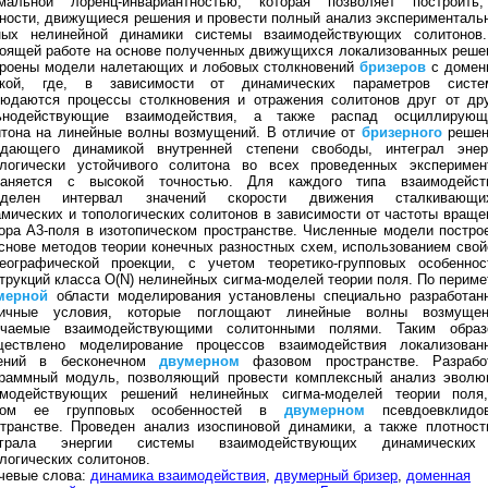
мальной лоренц-инвариантностью, которая позволяет построить
ности, движущиеся решения и провести полный анализ эксперименталь
ных нелинейной динамики системы взаимодействующих солитонов
оящей работе на основе полученных движущихся локализованных реше
троены модели налетающих и лобовых столкновений
бризеров
с домен
нкой, где, в зависимости от динамических параметров систе
людаются процессы столкновения и отражения солитонов друг от дру
ьнодействующие взаимодействия, а также распад осциллирующ
итона на линейные волны возмущений. В отличие от
бризерного
решен
адающего динамикой внутренней степени свободы, интеграл энер
ологически устойчивого солитона во всех проведенных эксперимен
раняется с высокой точностью. Для каждого типа взаимодейст
еделен интервал значений скорости движения сталкивающи
мических и топологических солитонов в зависимости от частоты враще
ора А3-поля в изотопическом пространстве. Численные модели постро
снове методов теории конечных разностных схем, использованием свой
реографической проекции, с учетом теоретико-групповых особеннос
трукций класса O(N) нелинейных сигма-моделей теории поля. По периме
мерной
области моделирования установлены специально разработан
ничные условия, которые поглощают линейные волны возмущен
учаемые взаимодействующими солитонными полями. Таким образ
ществлено моделирование процессов взаимодействия локализован
ений в бесконечном
двумерном
фазовом пространстве. Разрабо
граммный модуль, позволяющий провести комплексный анализ эволю
имодействующих решений нелинейных сигма-моделей теории поля
том ее групповых особенностей в
двумерном
псевдоевклидо
транстве. Проведен анализ изоспиновой динамики, а также плотност
еграла энергии системы взаимодействующих динамически
логических солитонов.
чевые слова:
динамика взаимодействия
,
двумерный бризер
,
доменная