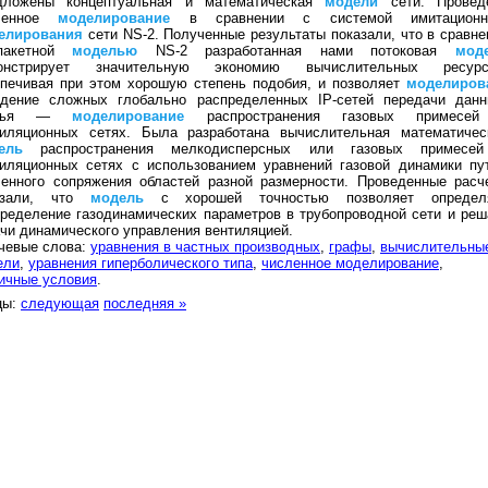
дложены концептуальная и математическая
модели
сети. Провед
ленное
моделирование
в сравнении с системой имитационн
елирования
сети NS-2. Полученные результаты показали, что в сравне
пакетной
моделью
NS-2 разработанная нами потоковая
мод
онстрирует значительную экономию вычислительных ресурс
спечивая при этом хорошую степень подобия, и позволяет
моделиров
едение сложных глобально распределенных IP-сетей передачи данн
етья —
моделирование
распространения газовых примесе
тиляционных сетях. Была разработана вычислительная математичес
ель
распространения мелкодисперсных или газовых примесе
тиляционных сетях с использованием уравнений газовой динамики пу
ленного сопряжения областей разной размерности. Проведенные расч
азали, что
модель
с хорошей точностью позволяет определ
ределение газодинамических параметров в трубопроводной сети и реш
чи динамического управления вентиляцией.
чевые слова:
уравнения в частных производных
,
графы
,
вычислительны
ели
,
уравнения гиперболического типа
,
численное моделирование
,
ичные условия
.
цы:
следующая
последняя »