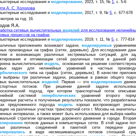
пьютерные исследования и
моделирование
, 2023, т. 15, №
1
, с. 5-6
ти А. С. Холодова
пьютерные исследования и
моделирование
, 2017, т. 9, №
5
, с. 677-678
мотров за год: 16.
одов Я.А.
работка сетевых вычислительных
моделей
для исследования нелинейн
овых процессов на графах
пьютерные исследования и
моделирование
, 2019, т. 11, №
5
, с. 777-814
азличных приложениях возникают задачи,
моделируемые
уравнениям
ных производных на графах (сетях, деревьях). Для исследования дан
блем и возникающих различных экстремальных ситуаций, для за
ектирования и оптимизации сетей различных типов в данной раб
троена вычислительная
модель
, основанная на решении соответствую
евых задач для нелинейных уравнений в частных производ
ерболического
типа на графах (сетях, деревьях). В качестве приложе
и выбраны три различные задачи, решаемые в рамках общего подх
евых вычислительных
моделей
. Первая — это
моделирование
движе
нспортных потоков. При решении данной задачи использова
роскопический подход, при котором транспортный поток описывае
инейной системой
гиперболических
уравнений второго поряд
еденные расчеты и полученные результаты показали, что разработанна
ках предложенного подхода
модель
хорошо воспроизводит реаль
ацию на различных участках транспортной сети г. Москвы на значитель
енных интервалах, а также может быть использована для выбора наибо
мальной стратегии организации дорожного движения в городе. Втора
елирование
потоков данных в компьютерных сетях. В этой задаче пот
ных различных соединений в пакетной сети передачи дан
елировались
в виде несмешивающихся потоков сплошной сре