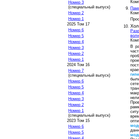
Ком
Номер 3
(специальный выпуск)
Памя
Ком
Номер 2
Номер 1
Прос
2025 Том 17
Хол
Номер 6
Раз
волн
Номер 5
Ком
Номер 4
В р
Номер 3
част
Номер 2
про
Номер 1
про
2024 Том 16
пос
кра
Номер 7
гип
(специальный выпуск)
был
Номер 6
сет
Номер 5
тра
мак
Номер 4
нел
Номер 3
Пров
Номер 2
рам
Номер 1
ситу
(специальный выпуск)
врем
2023 Том 15
опти
мод
Номер 6
дан
Номер 5
мод
Номер 4