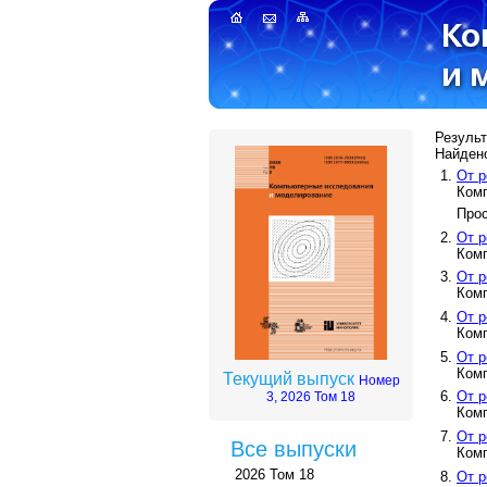
Результ
Найдено
От р
Ком
Прос
От р
Ком
От р
Ком
От р
Ком
От р
Ком
Текущий выпуск
Номер
От р
3, 2026 Том 18
Ком
От р
Все выпуски
Ком
2026 Том 18
От р