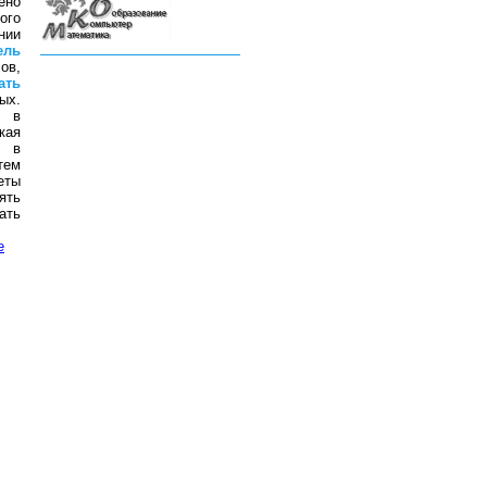
ено
ого
нии
ель
ов,
ать
ых.
й в
кая
й в
тем
еты
ять
ать
е