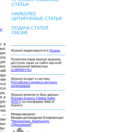
СТАТЬИ
НАИБОЛЕЕ
ЦИТИРУЕМЫЕ СТАТЬИ
ПОДАЧА СТАТЕЙ
ых
ONLINE
и в
ных
Журнал индексируется в
Scopus
дач
оте
Полнотекстовая версия журнала
щих
доступна также на сайте научной
ных
электронной библиотеки
eLIBRARY.RU
ний
ода
Журнал входит в систему
ния
Российского индекса научного
лся
цитирования
.
тся
ка.
Журнал включен в базу данных
я в
Russian Science Citation Index
ную
(RSCI)
на платформе Web of
Science
ных
лее
Международная
я —
Междисциплинарная Конференция
оки
"
Математика. Компьютер.
ных
Образование
"
ды.