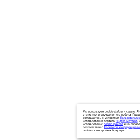
Мы используем cookie-файлы и сервис Ян
статистики и улучшения его работы. Прод
соглашаетесь с условиями
Пользовательс
использования сервиса
Яндекс.Метрика
,
использование
cookie-файлов
и на обрабо
соответствии с
Политикой конфиденциаль
cookies в настройках браузера.