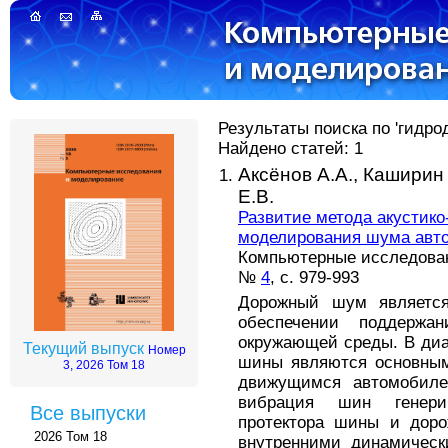
Результаты поиска по 'гидро
Найдено статей: 1
Аксёнов А.А.,
Каширин 
Е.В.
Развитие метода акустик
моделирования шума авт
Компьютерные исследовани
№
4
, с. 979-993
Дорожный шум являетс
обеспечении поддержа
окружающей среды. В диап
Текущий выпуск
Номер
шины являются основн
3, 2026 Том 18
движущимся автомобиле
вибрация шин генери
Все выпуски
протектора шины и доро
2026 Том 18
внутренними динамическ