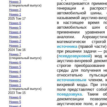
Номер 3
рассматривается примен
(специальный выпуск)
генерации и распрос
Номер 2
автомобильной шины, 
Номер 1
называемой акустико-вих
2025 Том 17
в настоящее время п
Номер 6
автомобильных шин о
Номер 5
применении уравнения
Номер 4
аналогии. Аэроакуст
Номер 3
математически строг
Номер 2
Номер 1
источника
(правой части)
2024 Том 16
при решении задачи — ра
Номер 7
(
псевдозвуковой
) мод к
(специальный выпуск)
акустико-вихревой деком
Номер 6
строгое преобразовани
Номер 5
среды для получения не
Номер 4
относительно пульса
Номер 3
источниковым
членом, к
Номер 2
вихревой моды. При это
Номер 1
(специальный выпуск)
поле представляют собо
2023 Том 15
псевдозвука
. Таким об
Номер 6
декомпозиции позвол
Номер 5
акустическое поле, и ди
Номер 4