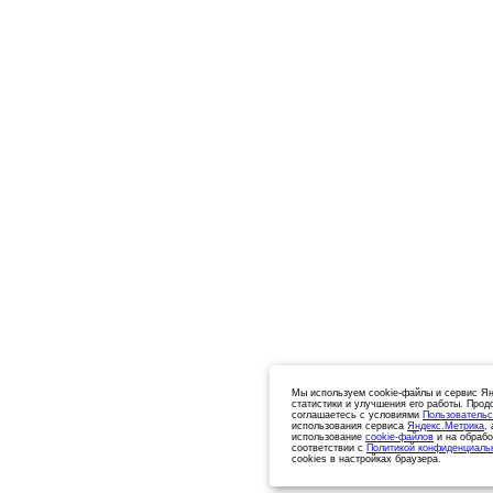
Мы используем cookie-файлы и сервис Ян
статистики и улучшения его работы. Прод
соглашаетесь с условиями
Пользовательс
использования сервиса
Яндекс.Метрика
,
использование
cookie-файлов
и на обрабо
соответствии с
Политикой конфиденциаль
cookies в настройках браузера.