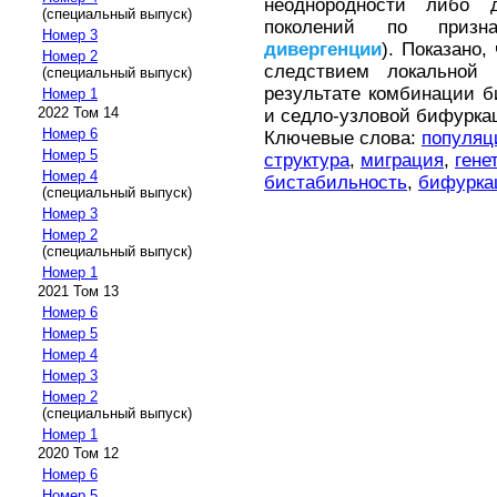
неоднородности либо 
(специальный выпуск)
поколений по призн
Номер 3
дивергенции
). Показано,
Номер 2
следствием локальной 
(специальный выпуск)
результате комбинации б
Номер 1
2022 Том 14
и седло-узловой бифурка
Номер 6
Ключевые слова:
популяц
Номер 5
структура
,
миграция
,
гене
Номер 4
бистабильность
,
бифурка
(специальный выпуск)
Номер 3
Номер 2
(специальный выпуск)
Номер 1
2021 Том 13
Номер 6
Номер 5
Номер 4
Номер 3
Номер 2
(специальный выпуск)
Номер 1
2020 Том 12
Номер 6
Номер 5