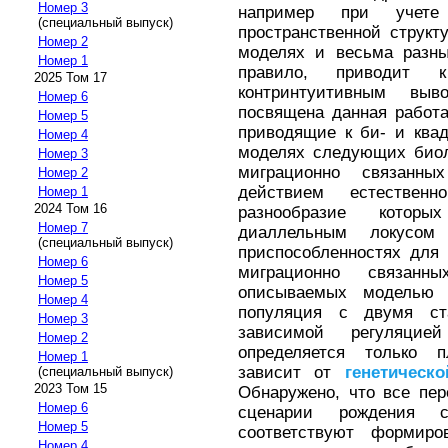
Номер 3
например при уче
(специальный выпуск)
пространственной структ
Номер 2
моделях и весьма разны
Номер 1
правило, приводит 
2025 Том 17
контринтуитивным вы
Номер 6
посвящена данная работ
Номер 5
приводящие к би- и ква
Номер 4
моделях следующих биол
Номер 3
миграционно связанны
Номер 2
действием естествен
Номер 1
2024 Том 16
разнообразие которы
Номер 7
диаллельным локусом
(специальный выпуск)
приспособленностях для 
Номер 6
миграционно связанн
Номер 5
описываемых моделью 
Номер 4
популяция с двумя ст
Номер 3
зависимой регуляцие
Номер 2
определяется только п
Номер 1
зависит от
генетическо
(специальный выпуск)
2023 Том 15
Обнаружено, что все пе
Номер 6
сценарии рождения с
Номер 5
соответствуют формиров
Номер 4