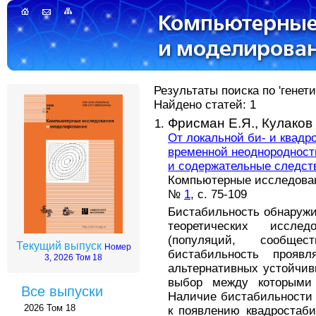
Результаты поиска по 'генет
Найдено статей: 1
Фрисман Е.Я.,
Кулаков
От локальной би- и квадр
временной неоднородност
и содержательные следст
Компьютерные исследовани
№
1
, с. 75-109
Бистабильность обнаружи
теоретических иссле
(популяций, сообще
Текущий выпуск
Номер
бистабильность прояв
3, 2026 Том 18
альтернативных устойчив
выбор между которыми 
Все выпуски
Наличие бистабильности 
2026 Том 18
к появлению квадростаб