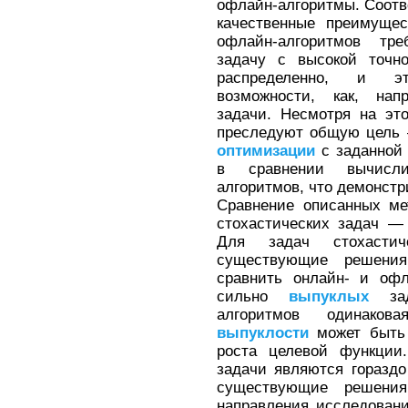
офлайн-алгоритмы. Соот
качественные преимущес
офлайн-алгоритмов тре
задачу с высокой точн
распределенно, и эт
возможности, как, нап
задачи. Несмотря на эт
преследуют общую цель 
оптимизации
с заданной 
в сравнении вычисли
алгоритмов, что демонстр
Сравнение описанных ме
стохастических задач 
Для задач стохасти
существующие решения
сравнить онлайн- и офл
сильно
выпуклых
зад
алгоритмов одинаков
выпуклости
может быть 
роста целевой функции
задачи являются горазд
существующие решения
направления исследовани