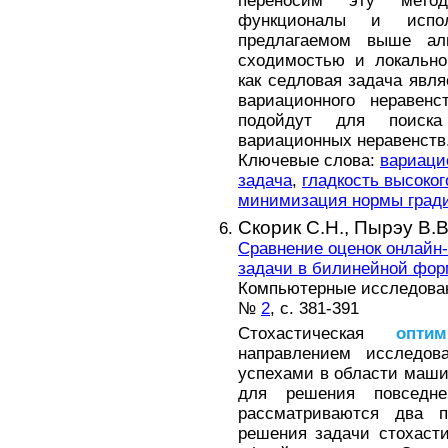
переносим эту мет
функционалы и испо
предлагаемом выше ал
сходимостью и локально
как седловая задача явл
вариационного неравенс
подойдут для поиска
вариационных неравенств
Ключевые слова:
вариаци
задача
,
гладкость высоког
минимизация нормы град
Скорик С.Н.,
Пырэу В.В
Сравнение оценок онлайн
задачи в билинейной фор
Компьютерные исследовани
№
2
, с. 381-391
Стохастическая
оптим
направлением исследов
успехами в области маши
для решения повседн
рассматриваются два п
решения задачи стохаст