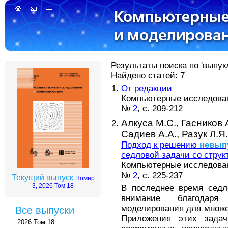
Результаты поиска по 'выпук
Найдено статей: 7
От редакции
Компьютерные исследовани
№
2
, с. 209-212
Алкуса М.С.,
Гасников 
Садиев А.А.,
Разук Л.Я.
Подход к решению
невып
седловой задачи со струк
Компьютерные исследовани
№
2
, с. 225-237
Текущий выпуск
Номер
3, 2026 Том 18
В последнее время седл
внимание благодар
моделирования для множе
Все выпуски
Приложения этих задач
2026 Том 18