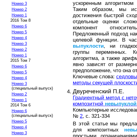
ускоренным алгоритмом 
Номер 3
Таким образом, мы ис
Номер 2
достижения быстрой схо
Номер 1
2016 Том 8
отдельные оценки слож
Номер 6
компонент относите
Номер 5
Предложенный подход на
Номер 4
целевой функции. В час
Номер 3
выпуклости
, ни гладко
Номер 2
группы переменных. К
Номер 1
алгоритма, а также ариф
2015 Том 7
явно зависят от размер
Номер 6
предположение, что она о
Номер 5
Ключевые слова:
седловы
Номер 4
методы секущей плоскост
Номер 3
(специальный выпуск)
Двуреченский П.Е.
Номер 2
Градиентный метод с нет
Номер 1
композитной
невыпуклой
2014 Том 6
Компьютерные исследовани
Номер 6
№
2
, с. 321-334
(специальный выпуск)
Номер 5
В этой статье мы предла
Номер 4
для композитных
нев
Номер 3
простыми ограничениям