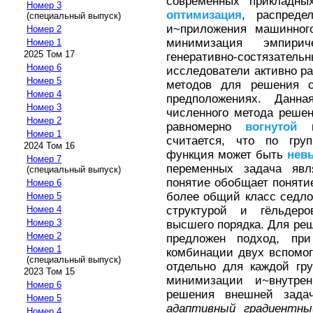
современных прикладных
Номер 3
оптимизация
, распред
(специальный выпуск)
и~приложения машинного
Номер 2
минимизация эмпири
Номер 1
2025 Том 17
генеративно-состязат
Номер 6
исследователи активно р
Номер 5
методов для решения 
Номер 4
предположениях. Данна
Номер 3
численного метода реше
Номер 2
равномерно
вогнутой
по
Номер 1
считается, что по гру
2024 Том 16
функция может быть
нев
Номер 7
переменных задача яв
(специальный выпуск)
понятие обобщает понят
Номер 6
более общий класс седло
Номер 5
структурой и гёльдер
Номер 4
Номер 3
высшего порядка. Для ре
Номер 2
предложен подход, пр
Номер 1
комбинации двух вспомо
(специальный выпуск)
отдельно для каждой гр
2023 Том 15
минимизации и~внутре
Номер 6
решения внешней зада
Номер 5
адаптивный градиентн
Номер 4