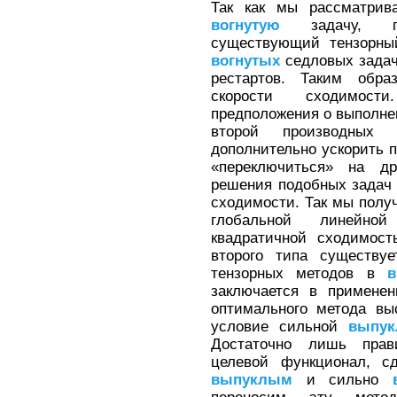
Так как мы рассматри
вогнутую
задачу, пе
существующий тензорн
вогнутых
седловых задач
рестартов. Таким обра
скорости сходимости
предположения о выполне
второй производных 
дополнительно ускорить 
«переключиться» на д
решения подобных задач 
сходимости. Так мы полу
глобальной линейно
квадратичной сходимост
второго типа существуе
тензорных методов в
в
заключается в применен
оптимального метода вы
условие сильной
выпук
Достаточно лишь прав
целевой функционал, с
выпуклым
и сильно