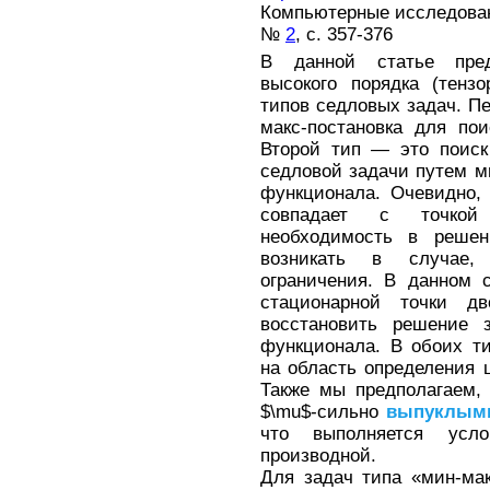
Компьютерные исследовани
№
2
, с. 357-376
В данной статье пр
высокого порядка (тенз
типов седловых задач. П
макс-постановка для по
Второй тип — это поиск
седловой задачи путем м
функционала. Очевидно, 
совпадает с точкой
необходимость в решен
возникать в случае,
ограничения. В данном 
стационарной точки дв
восстановить решение 
функционала. В обоих ти
на область определения 
Также мы предполагаем,
$\mu$-сильно
выпуклым
что выполняется усл
производной.
Для задач типа «мин-ма