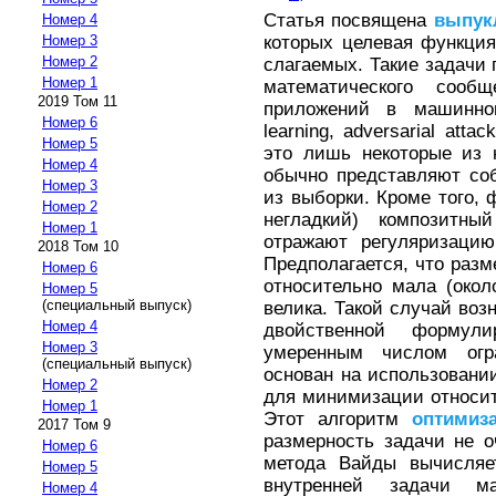
Статья посвящена
выпук
Номер 4
которых целевая функци
Номер 3
Номер 2
слагаемых. Такие задачи
Номер 1
математического соо
2019 Том 11
приложений в машинном
Номер 6
learning, adversarial attac
Номер 5
это лишь некоторые из 
Номер 4
обычно представляют со
Номер 3
из выборки. Кроме того, 
Номер 2
негладкий) композитны
Номер 1
отражают регуляризацию
2018 Том 10
Предполагается, что разм
Номер 6
относительно мала (око
Номер 5
(специальный выпуск)
велика. Такой случай воз
Номер 4
двойственной формул
Номер 3
умеренным числом огр
(специальный выпуск)
основан на использовани
Номер 2
для минимизации относит
Номер 1
Этот алгоритм
оптимиз
2017 Том 9
размерность задачи не о
Номер 6
метода Вайды вычисляе
Номер 5
внутренней задачи ма
Номер 4