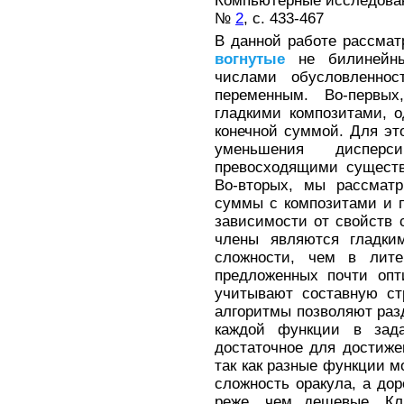
Компьютерные исследовани
№
2
, с. 433-467
В данной работе рассмат
вогнутые
не билинейны
числами обусловленно
переменным. Во-первы
гладкими композитами, о
конечной суммой. Для эт
уменьшения диспер
превосходящими существ
Во-вторых, мы рассматр
суммы с композитами и п
зависимости от свойств 
члены являются гладки
сложности, чем в лите
предложенных почти опт
учитывают составную ст
алгоритмы позволяют разд
каждой функции в зада
достаточное для достиже
так как разные функции 
сложность оракула, а до
реже, чем дешевые. К