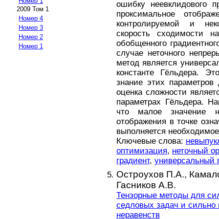
Номер 1
ошибку неевклидового пр
2009 Том 1
проксимальное отобра
Номер 4
контролируемой и нек
Номер 3
скорость сходимости н
Номер 2
обобщенного градиентног
Номер 1
случае неточного непрер
метод является универса
константе Гёльдера. Эт
знание этих параметров
оценка сложности являет
параметрах Гёльдера. На
что малое значение н
отображения в точке озна
выполняется необходимое
Ключевые слова:
невыпук
оптимизация
,
неточный о
градиент
,
универсальный 
Остроухов П.А.,
Камало
Гасников А.В.
Тензорные методы для с
седловых задач и сильно
неравенств