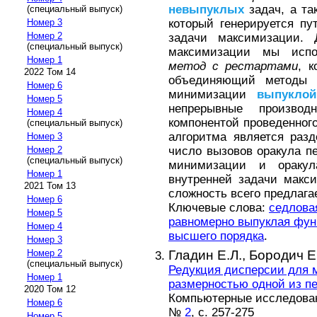
невыпуклых
задач, а та
(специальный выпуск)
который генерируется пу
Номер 3
Номер 2
задачи максимизации. 
(специальный выпуск)
максимизации мы исп
Номер 1
метод с рестартами
, 
2022 Том 14
объединяющий методы у
Номер 6
минимизации
выпуклой
Номер 5
непрерывные произво
Номер 4
компонентой проведенног
(специальный выпуск)
алгоритма является раз
Номер 3
число вызовов оракула п
Номер 2
(специальный выпуск)
минимизации и оракул
Номер 1
внутренней задачи макси
2021 Том 13
сложность всего предлага
Номер 6
Ключевые слова:
седлова
Номер 5
равномерно выпуклая фун
Номер 4
высшего порядка
.
Номер 3
Гладин Е.Л.,
Бородич Е
Номер 2
(специальный выпуск)
Редукция дисперсии для 
Номер 1
размерностью одной из п
2020 Том 12
Компьютерные исследовани
Номер 6
№
2
, с. 257-275
Номер 5