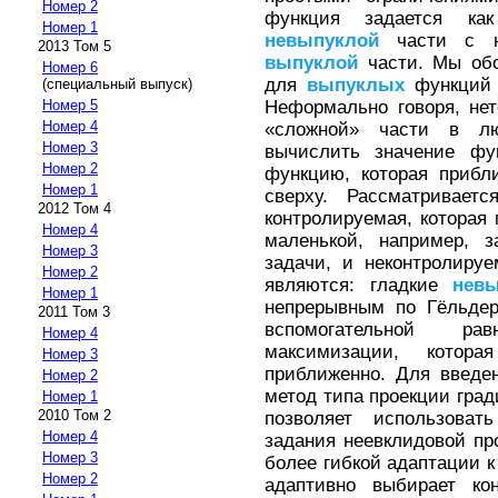
Номер 2
функция задается ка
Номер 1
невыпуклой
части с не
2013 Том 5
выпуклой
части. Мы обо
Номер 6
для
выпуклых
функций
(специальный выпуск)
Неформально говоря, нет
Номер 5
Номер 4
«сложной» части в л
Номер 3
вычислить значение фу
Номер 2
функцию, которая прибл
Номер 1
сверху. Рассматривает
2012 Том 4
контролируемая, которая 
Номер 4
маленькой, например, з
Номер 3
задачи, и неконтролиру
Номер 2
являются: гладкие
нев
Номер 1
непрерывным по Гёльдер
2011 Том 3
вспомогательной р
Номер 4
максимизации, кото
Номер 3
приближенно. Для введе
Номер 2
метод типа проекции гради
Номер 1
2010 Том 2
позволяет использоват
Номер 4
задания неевклидовой пр
Номер 3
более гибкой адаптации к
Номер 2
адаптивно выбирает ко