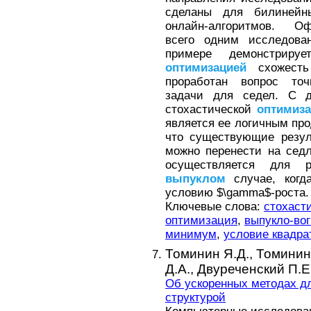
сделаны для билиней
онлайн-алгоритмов. О
всего одним исследова
примере демонстрир
оптимизацией
схожесть
проработан вопрос точ
задачи для седел. С д
стохастической
оптимиз
является ее логичным про
что существующие резу
можно перенести на седл
осуществляется для р
выпуклом
случае, когд
условию $\gamma$-роста.
Ключевые слова:
стохаст
оптимизация
,
выпукло-во
минимум
,
условие квадра
Томинин Я.Д.,
Томинин
Д.А.,
Двуреченский П.Е
Об ускоренных методах д
структурой