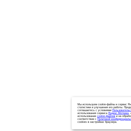
Мы используем cookie-файлы и сервис Ян
статистики и улучшения его работы. Прод
соглашаетесь с условиями
Пользовательс
использования сервиса
Яндекс.Метрика
,
использование
cookie-файлов
и на обрабо
соответствии с
Политикой конфиденциаль
cookies в настройках браузера.