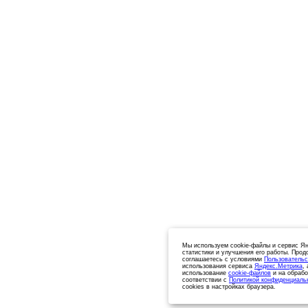
Мы используем cookie-файлы и сервис Ян
статистики и улучшения его работы. Прод
соглашаетесь с условиями
Пользовательс
использования сервиса
Яндекс.Метрика
,
использование
cookie-файлов
и на обрабо
соответствии с
Политикой конфиденциаль
cookies в настройках браузера.