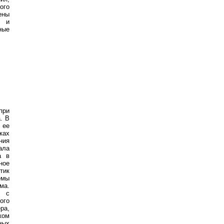
ого
ены
а и
ные
при
. В
 ее
ках
ния
ала
а в
ное
тик
мы
ма.
я с
ого
ра,
ком
ных