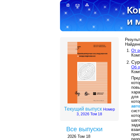
Результ
Найдено
От р
Комп
Сур
Об о
Комп
Пре
кот
пов
хар
для
кото
авт
Текущий выпуск
Номер
сист
3, 2026 Том 18
кот
шаг
зада
Все выпуски
вза
прис
2026 Том 18
раз