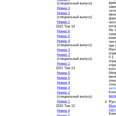
врем
(специальный выпуск)
зави
Номер 3
сет
Номер 2
явн
(специальный выпуск)
фак
Номер 1
нес
кото
2022 Том 14
На о
Номер 6
сре
Номер 5
вза
Номер 4
чис
(специальный выпуск)
при 
Изуч
Номер 3
огра
Номер 2
0.1
(специальный выпуск)
отр
Номер 1
отр
2021 Том 13
кон
(без
Номер 6
мел
Номер 5
зон
Номер 4
точ
Номер 3
авт
Клю
Номер 2
рела
(специальный выпуск)
Номер 1
Рус
Моде
2020 Том 12
сост
Номер 6
Комп
Номер 5