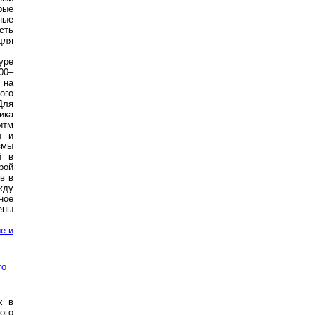
рые
ные
сть
для
уре
00–
 на
ого
Для
ика
итм
ы и
змы
й в
рой
в в
жду
ное
ены
е и
го
х в
ого