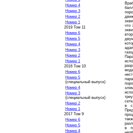
Враб
Номер 4
балл
Номер 3
поро
дви
Номер 2
экв
Номер 1
что 
2019 Том 11
экви
Номер 6
вто
Номер 5
дву
кото
Номер 4
ада
Номер 3
газ
Номер 2
Пар
исп
Номер 1
раз
2018 Том 10
моде
Номер 6
нес
Номер 5
пара
(специальный выпуск)
поро
Номер 4
эле
исп
Номер 3
тре
(специальный выпуск)
сетк
Номер 2
в с
Номер 1
Пре
2017 Том 9
проц
так
Номер 6
разл
Номер 5
в п
Номер 4
нео