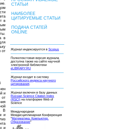
ие.
СТАТЬИ
дом
сти
НАИБОЛЕЕ
ета
ЦИТИРУЕМЫЕ СТАТЬИ
т в
ным
ПОДАЧА СТАТЕЙ
ным
ONLINE
ты.
а в
для
ьку
Журнал индексируется в
Scopus
 от
Полнотекстовая версия журнала
доступна также на сайте научной
электронной библиотеки
eLIBRARY.RU
Журнал входит в систему
Российского индекса научного
8
цитирования
.
нен
Журнал включен в базу данных
й и
Russian Science Citation Index
 от
(RSCI)
на платформе Web of
ния
Science
ной
. В
Международная
м и
Междисциплинарная Конференция
"
Математика. Компьютер.
лиз
Образование
"
нта
у и