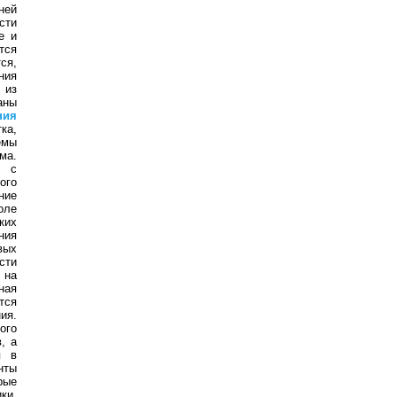
ней
сти
е и
тся
ся,
ния
 из
аны
ния
ка,
емы
ма.
я с
ого
ние
оле
ких
ния
вых
сти
 на
ная
тся
ия.
ого
, а
я в
нты
рые
ки.