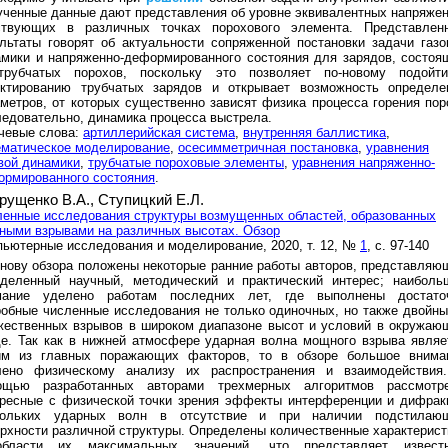
ченные данные дают представления об уровне эквивалентных напряжен
ствующих в различных точках порохового элемента. Представлен
льтаты говорят об актуальности сопряженной постановки задачи газо
мики и напряженно-деформированного состояния для зарядов, состоя
трубчатых порохов, поскольку это позволяет по-новому подойт
ектированию трубчатых зарядов и открывает возможность определе
метров, от которых существенно зависят физика процесса горения пор
ледовательно, динамика процесса выстрела.
чевые слова:
артиллерийская система
,
внутренняя баллистика
,
ематическое моделирование
,
осесимметричная постановка
,
уравнения
вой динамики
,
трубчатые пороховые элементы
,
уравнения напряженно-
ормированного состояния
.
рущенко В.А.,
Ступицкий Е.Л.
енные исследования структуры возмущенных областей, образованных
ыми взрывами на различных высотах. Обзор
ьютерные исследования и моделирование, 2020, т. 12, №
1
, с. 97-140
нову обзора положены некоторые ранние работы авторов, представляю
еделенный научный, методический и практический интерес; наиболь
мание уделено работам последних лет, где выполнены достато
обные численные исследования не только одиночных, но также двойны
жественных взрывов в широком диапазоне высот и условий в окружаю
е. Так как в нижней атмосфере ударная волна мощного взрыва являе
им из главных поражающих факторов, то в обзоре большое внима
лено физическому анализу их распространения и взаимодействия
ощью разработанных авторами трехмерных алгоритмов рассмотр
ересные с физической точки зрения эффекты интерференции и дифрак
кольких ударных волн в отсутствие и при наличии подстилаю
рхности различной структуры. Определены количественные характерист
бласти их максимальных значений, что представляет извест