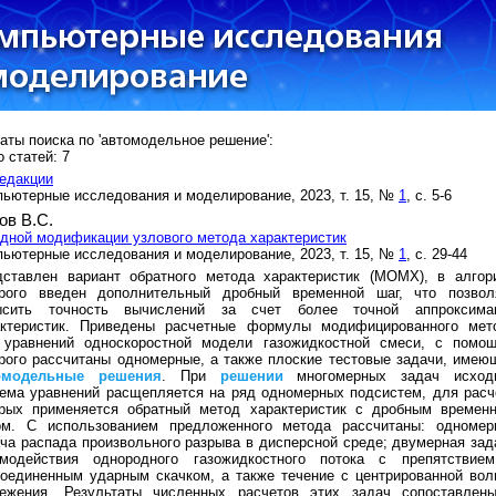
аты поиска по 'автомодельное решение':
 статей: 7
едакции
ьютерные исследования и моделирование, 2023, т. 15, №
1
, с. 5-6
ов В.С.
дной модификации узлового метода характеристик
ьютерные исследования и моделирование, 2023, т. 15, №
1
, с. 29-44
дставлен вариант обратного метода характеристик (МОМХ), в алгор
орого введен дополнительный дробный временной шаг, что позвол
ысить точность вычислений за счет более точной аппроксима
актеристик. Приведены расчетные формулы модифицированного мет
 уравнений односкоростной модели газожидкостной смеси, с помо
рого рассчитаны одномерные, а также плоские тестовые задачи, имею
омодельные
решения
. При
решении
многомерных задач исход
ема уравнений расщепляется на ряд одномерных подсистем, для расч
орых применяется обратный метод характеристик с дробным времен
ом. С использованием предложенного метода рассчитаны: одномер
ча распада произвольного разрыва в дисперсной среде; двумерная зад
имодействия однородного газожидкостного потока с препятствие
оединенным ударным скачком, а также течение с центрированной вол
режения. Результаты численных расчетов этих задач сопоставлен