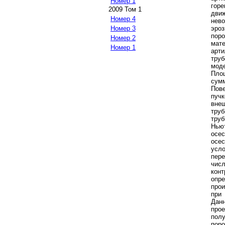
Номер 1
гор
2009 Том 1
движ
Номер 4
нев
эро
Номер 3
пор
Номер 2
мат
Номер 1
арти
тру
мод
Площ
сумм
Пове
пуч
вне
тру
труб
Нью
осес
осес
усл
пер
чис
кон
опр
прои
при
Дан
про
пол
пор