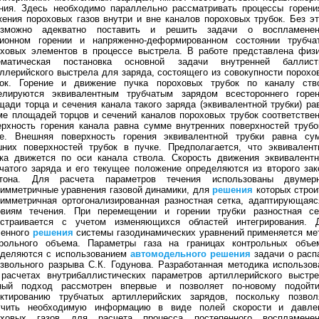
ения. Здесь необходимо параллельно рассматривать процессы горени
ения пороховых газов внутри и вне каналов пороховых трубок. Без эт
озможно адекватно поставить и решить задачи о воспламенен
зионном горении и напряженно-деформированном состоянии трубча
оховых элементов в процессе выстрела. В работе представлена физи
ематическая постановка основной задачи внутренней баллист
ллерийского выстрела для заряда, состоящего из совокупности порохо
бок. Горение и движение пучка пороховых трубок по каналу ств
елируются эквивалентным трубчатым зарядом всестороннего горен
ади торца и сечения канала такого заряда (эквивалентной трубки) ра
е площадей торцов и сечений каналов пороховых трубок соответствен
рхность горения канала равна сумме внутренних поверхностей трубо
ке. Внешняя поверхность горения эквивалентной трубки равна су
шних поверхностей трубок в пучке. Предполагается, что эквивалент
бка движется по оси канала ствола. Скорость движения эквивалентн
чатого заряда и его текущее положение определяются из второго зак
тона. Для расчета параметров течения использованы двумер
имметричные уравнения газовой динамики, для
решения
которых строи
имметричная ортогонализированная разностная сетка, адаптирующаяс
овиям течения. При перемещении и горении трубки разностная се
естраивается с учетом изменяющихся областей интегрирования. 
ленного
решения
системы газодинамических уравнений применяется ме
трольного объема. Параметры газа на границах контрольных объе
еделяются с использованием
автомодельного
решения
задачи о расп
звольного разрыва С.К. Годунова. Разработанная методика использов
 расчетах внутрибаллистических параметров артиллерийского выстре
ный подход рассмотрен впервые и позволяет по-новому подойт
ектированию трубчатых артиллерийских зарядов, поскольку позвол
учить необходимую информацию в виде полей скорости и давле
оховых газов для расчета процесса постепенного воспламенен