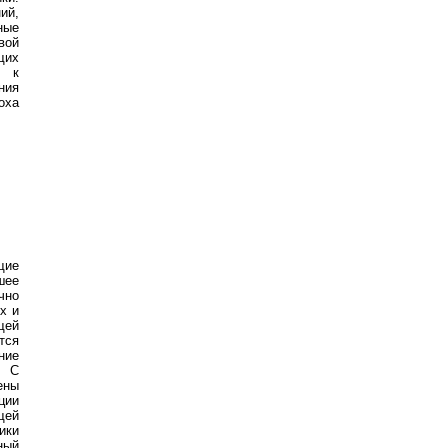
ий,
ные
вой
щих
и к
ния
оха
щие
шее
чно
х и
щей
тся
ние
. С
ены
ции
щей
ики
ный