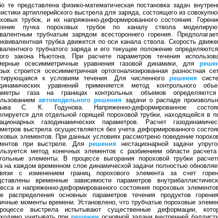
о те представлена физико-математическая постановка задач внутрен
истики артиллерийского выстрела для заряда, состоящего из совокупно
ховых трубок, и их напряженно-деформированного состояния. Горени
жение пучка пороховых трубок по каналу ствола моделирую
ивалентным трубчатым зарядом всестороннего горения. Предполагает
эквивалентная трубка движется по оси канала ствола. Скорость движе
валентного трубчатого заряда и его текущее положение определяются
рого закона Ньютона. При расчете параметров течения использов
мерные осесимметричные уравнения газовой динамики, для
реше
рых строится осесимметричная ортогонализированная разностная сет
птирующаяся к условиям течения. Для численного
решения
сист
одинамических уравнений применяется метод контрольного объе
аметры газа на границах контрольных объемов определяютс
ользованием
автомодельного
решения
задачи о распаде произвольн
рыва С. К. Годунова. Напряженно-деформированное состоя
лируется для отдельной горящей пороховой трубки, находящейся в п
тационарных газодинамических параметров. Расчет газодинамичес
метров выстрела осуществляется без учета деформированного состоя
ховых элементов. При данных условиях рассмотрено поведение порохо
ментов при выстреле. Для
решения
нестационарной задачи упруго
ользуется метод конечных элементов с разбиением области расчета
угольные элементы. В процессе выгорания пороховой трубки расчет
а на каждом временном слое динамической задачи полностью обновляе
вязи с изменением границ порохового элемента за счет горен
дставлены временные зависимости параметров внутрибаллистическ
есса и напряженно-деформированного состояния пороховых элементов
же распределения основных параметров течения продуктов горени
ичные моменты времени. Установлено, что трубчатые пороховые элеме
роцессе выстрела испытывают существенные деформации, кото
бходимо учитывать при
решении
основной задачи внутренней баллисти