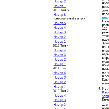
Номер 2
прак
Номер 1
нов
2013 Том 5
для
исп
Номер 6
реш
(специальный выпуск)
На о
Номер 5
разв
Номер 4
120
разв
Номер 3
теч
Номер 2
рас
Номер 1
Холо
2012 Том 4
на 
Номер 4
впер
взр
Номер 3
мери
Номер 2
моди
Номер 1
ион
2011 Том 3
ним
поле
Номер 4
в ор
Номер 3
Клю
Номер 2
мно
Номер 1
Рус
2010 Том 2
К во
Номер 4
заря
Комп
Номер 3
Для
Номер 2
арт