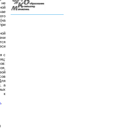
 не
ной
чае
ого
(на
при
ной
ачи
тся
еси
я с
иц:
ов:
оя,
вой
сов
Для
, а
ных
я к
ь
,
0