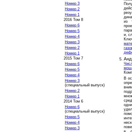
Номер 3
Полу
дей
Номер 2
резу
Номер 1
дина
2016 Том 8
из 
Номер 6
про
пара
Номер 5
и, с
Номер 4
Клю
Номер 3
мат
Номер 2
газо
деф
Номер 1
2015 Том 7
Анд
Числ
Номер 6
мощн
Номер 5
Комп
Номер 4
В ос
Номер 3
опр
(специальный выпуск)
вни
Номер 2
подр
мно
Номер 1
сред
2014 Том 6
одн
Номер 6
уде
(специальный выпуск)
пом
Номер 5
инт
нес
Номер 4
пове
Номер 3
в о