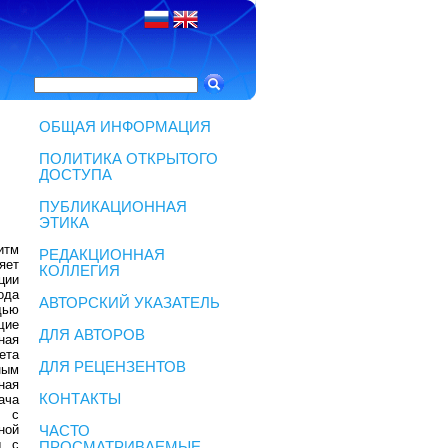
ОБЩАЯ ИНФОРМАЦИЯ
ПОЛИТИКА ОТКРЫТОГО
ДОСТУПА
ПУБЛИКАЦИОННАЯ
ЭТИКА
итм
РЕДАКЦИОННАЯ
яет
КОЛЛЕГИЯ
ции
ода
АВТОРСКИЙ УКАЗАТЕЛЬ
щью
щие
ДЛЯ АВТОРОВ
ная
ета
ДЛЯ РЕЦЕНЗЕНТОВ
ным
ная
КОНТАКТЫ
ача
м с
ной
ЧАСТО
ы с
ПРОСМАТРИВАЕМЫЕ