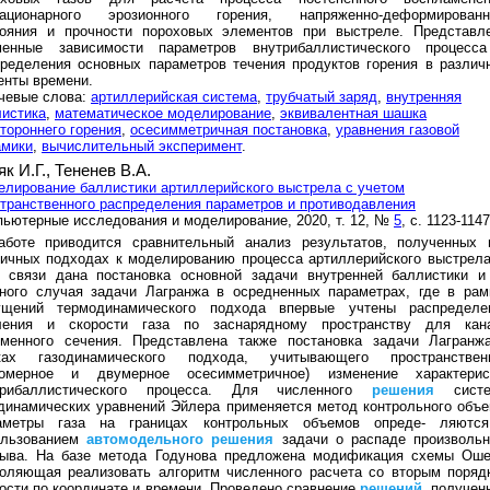
тационарного эрозионного горения, напряженно-деформированн
тояния и прочности пороховых элементов при выстреле. Представл
менные зависимости параметров внутрибаллистического процесс
ределения основных параметров течения продуктов горения в различ
енты времени.
чевые слова:
артиллерийская система
,
трубчатый заряд
,
внутренняя
истика
,
математическое моделирование
,
эквивалентная шашка
тороннего горения
,
осесимметричная постановка
,
уравнения газовой
амики
,
вычислительный эксперимент
.
як И.Г.,
Тененев В.А.
лирование баллистики артиллерийского выстрела с учетом
транственного распределения параметров и противодавления
ьютерные исследования и моделирование, 2020, т. 12, №
5
, с. 1123-1147
аботе приводится сравнительный анализ результатов, полученных 
ичных подходах к моделированию процесса артиллерийского выстрела
й связи дана постановка основной задачи внутренней баллистики и
тного случая задачи Лагранжа в осредненных параметрах, где в рам
ущений термодинамического подхода впервые учтены распределе
ления и скорости газа по заснарядному пространству для кан
еменного сечения. Представлена также постановка задачи Лагранж
ках газодинамического подхода, учитывающего пространствен
номерное и двумерное осесимметричное) изменение характерис
трибаллистического процесса. Для численного
решения
систе
динамических уравнений Эйлера применяется метод контрольного объе
аметры газа на границах контрольных объемов опреде- ляютс
ользованием
автомодельного
решения
задачи о распаде произвольн
рыва. На базе метода Годунова предложена модификация схемы Оше
воляющая реализовать алгоритм численного расчета со вторым поряд
ости по координате и времени. Проведено сравнение
решений
, получен