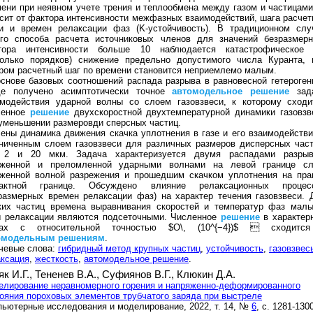
ени при неявном учете трения и теплообмена между газом и частицами
сит от фактора интенсивности межфазных взаимодействий, шага расчет
ки и времен релаксации фаз (K-устойчивость). В традиционном слу
ого способа расчета источниковых членов для значений безразмерн
тора интенсивности больше 10 наблюдается катастрофическое 
колько порядков) снижение предельно допустимого числа Куранта, 
ром расчетный шаг по времени становится неприемлемо малым.
снове базовых соотношений распада разрыва в равновесной гетероген
де получено асимптотически точное
автомодельное
решение
зад
имодействия ударной волны со слоем газовзвеси, к которому сходи
ленное
решение
двухскоростной двухтемпературной динамики газовзв
уменьшении размеровди сперсных частиц.
ены динамика движения скачка уплотнения в газе и его взаимодействи
ниченным слоем газовзвеси для различных размеров дисперсных част
, 2 и 20 мкм. Задача характеризуется двумя распадами разрыв
аженной и преломленной ударными волнами на левой границе сл
аженной волной разрежения и прошедшим скачком уплотнения на пра
тактной границе. Обсуждено влияние релаксационных процес
размерных времен релаксации фаз) на характер течения газовзвеси. 
ких частиц времена выравнивания скоростей и температур фаз малы
ы релаксации являются подсеточными. Численное
решение
в характер
ках с относительной точностью $O\, (10^{−4})$  сходитс
омодельным
решениям
.
чевые слова:
гибридный метод крупных частиц
,
устойчивость
,
газовзвес
ксация
,
жесткость
,
автомодельное решение
.
як И.Г.,
Тененев В.А.,
Суфиянов В.Г.,
Клюкин Д.А.
лирование неравномерного горения и напряженно-деформированного
ояния пороховых элементов трубчатого заряда при выстреле
ьютерные исследования и моделирование, 2022, т. 14, №
6
, с. 1281-130