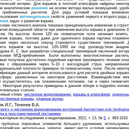
тический интерес. Для взрывов в плотной атмосфере найдены некото
ые аналитические
решения
на основе метода малых возмущений, удоб
 приближенных расчетов. Для ряда условий показана возможно
ользования
автомодельных
свойств уравнений первого и второго рода 
ения
задач о развитии взрыва.
снове численного анализа показано принципиальное изменение в структ
ития возмущенной области при изменении высоты взрыва в диапазоне 1
 км. На высотах более 120 км геомагнитное поле начинает влиять
итие взрыва, поэтому даже для одиночного взрыва картина плазменн
ения через несколько секунд становится существенно трехмерной. 
чета взрывов на высотах 120–1000 км под руководством академ
дова А. С. был разработан специальный трехмерный численный алгор
основе МГД-приближения. Были выполнены многочисленные расчет
вые получена достаточно подробная картина трехмерного течения пла
ыва с образованием через 5–10 с восходящей струи, направленно
диональной плоскости примерно по геомагнитному полю. После некото
фикации данный алгоритм использовался для расчета двойных взрыво
осфере, разнесенных на некоторое расстояние. Взаимодействие ме
и осуществлялось как плазменными потоками, так и через геомагнит
. Некоторые результаты приведены в данном обзоре и подробно излож
игинальных статьях.
чевые слова:
численное моделирование
,
взрывы в атмосфере
,
одиночны
жественные взрывы
,
ударные волны
.
як И.Г.,
Тененев В.А.
просу о численном моделировании внутренней баллистики для трубчато
да в пространственной постановке
ьютерные исследования и моделирование, 2021, т. 13, №
5
, с. 993-1010
 трубчатых пороховых элементов большого удлинения, используемы
иллерийских метательных зарядах, имеют место условия неравномерн