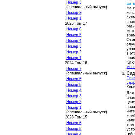
Номер 3
авт
(специальный выпуск)
На 
конс
Номер 2
схем
Номер 1
впол
2025 Том 17
раз
Номер 6
мет
Номер 5
вре
Отм
Номер 4
случ
Номер 3
ура
Номер 2
в эт
прям
Номер 1
Клю
2024 Том 16
мног
Номер 7
Сад
(специальный выпуск)
Прил
Номер 6
удар
Номер 5
Комп
Номер 4
Для
Номер 3
анал
Номер 2
цент
пар
Номер 1
инт
(специальный выпуск)
ком
2023 Том 15
нел
Номер 6
тем
Номер 5
уст
гибр
Номер 4