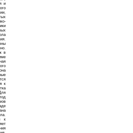
я и
ого
ии,
тых
ко-
ики
вых
ола
ия.
вны
но.
к в
мме
ная
ого
она
ные
тся
я к
тка
Для
тод
мов
аде
ана
ла.
и к
яет
ния
ия,