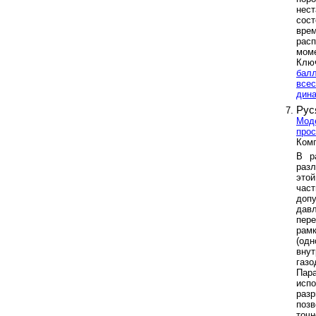
нес
сос
вре
расп
мом
Клю
балл
всес
дин
Рус
Моде
прос
Комп
В р
разл
это
час
доп
дав
пер
рам
(од
вну
газо
Пар
исп
раз
поз
точн