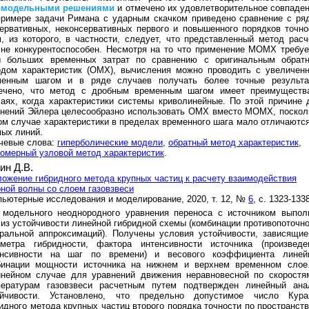
омодельными
решениями
и отмечено их удовлетворительное совпаден
примере задачи Римана с ударным скачком приведено сравнение с ря
ервативных, неконсервативных первого и повышенного порядков точно
, из которого, в частности, следует, что представленный метод расч
не конкурентоспособен. Несмотря на то что применение МОМХ требуе
ы больших временных затрат по сравнению с оригинальным обрат
одом характеристик (ОМХ), вычисления можно проводить с увеличен
менным шагом и в ряде случаев получать более точные результа
ечено, что метод с дробным временным шагом имеет преимуществ
аях, когда характеристики системы криволинейные. По этой причине 
внений Эйлера целесообразно использовать ОМХ вместо МОМХ, поскол
ом случае характеристики в пределах временного шага мало отличаются
ых линий.
чевые слова:
гиперболические модели
,
обратный метод характеристик
,
омерный узловой метод характеристик
.
ин Д.В.
ожение гибридного метода крупных частиц к расчету взаимодействия
ной волны со слоем газовзвеси
ьютерные исследования и моделирование, 2020, т. 12, №
6
, с. 1323-133
 модельного неоднородного уравнения переноса с источником выпол
из устойчивости линейной гибридной схемы (комбинации противопоточно
ральной аппроксимаций). Получены условия устойчивости, зависящие
аметра гибридности, фактора интенсивности источника (произведе
енсивности на шаг по времени) и весового коэффициента линей
бинации мощности источника на нижнем и верхнем временном слое
инейном случае для уравнений движения неравновесной по скоростя
пературам газовзвеси расчетным путем подтвержден линейный ана
ойчивости. Установлено, что предельно допустимое число Кура
идного метода крупных частиц второго порядка точности по пространств